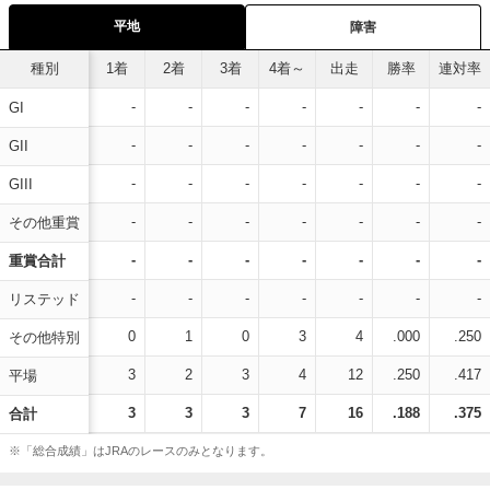
平地
障害
種別
1着
2着
3着
4着～
出走
勝率
連対率
-
-
-
-
-
-
-
GI
-
-
-
-
-
-
-
GII
-
-
-
-
-
-
-
GIII
-
-
-
-
-
-
-
その他重賞
-
-
-
-
-
-
-
重賞合計
-
-
-
-
-
-
-
リステッド
0
1
0
3
4
.000
.250
その他特別
3
2
3
4
12
.250
.417
平場
3
3
3
7
16
.188
.375
合計
※「総合成績」はJRAのレースのみとなります。