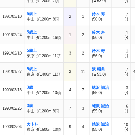
(-)
中山 ダ1200m 7頭
(▲53.0)
5歳上
鈴木 寿
7
1991/03/10
2
1
(-)
中山 ダ1200m 8頭
(56.0)
5歳上
鈴木 寿
1
1991/02/24
1
2
(-)
中山 ダ1200m 16頭
(56.0)
5歳上
鈴木 寿
1
1991/02/10
3
2
(-)
東京 ダ1200m 11頭
(56.0)
5歳上
沢 昭典
7
1991/01/27
3
11
(-)
東京 ダ1400m 11頭
(▲53.0)
3歳
蛯沢 誠治
3
1990/03/18
4
7
(-)
中山 ダ1200m 10頭
(55.0)
3歳
蛯沢 誠治
6
1990/02/25
7
3
(-)
中山 ダ1200m 8頭
(55.0)
カトレ
蛯沢 誠治
10
1990/02/04
9
4
(-)
東京 ダ1600m 10頭
(55.0)