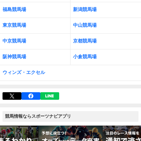
福島競馬場
新潟競馬場
東京競馬場
中山競馬場
中京競馬場
京都競馬場
阪神競馬場
小倉競馬場
ウィンズ・エクセル
競馬情報ならスポーツナビアプリ