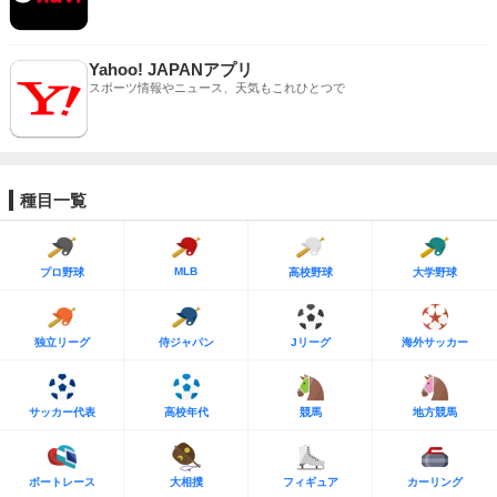
Yahoo! JAPANアプリ
スポーツ情報やニュース、天気もこれひとつで
種目一覧
MLB
プロ野球
高校野球
大学野球
独立リーグ
侍ジャパン
Jリーグ
海外サッカー
サッカー代表
高校年代
競馬
地方競馬
ボートレース
大相撲
フィギュア
カーリング