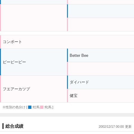
コンポート
Better Bee
ビービービー
ダイハード
フエアーカツプ
健宝
※性別の色分け [
:牡馬
:牝馬 ]
総合成績
2002/12/17 00:00