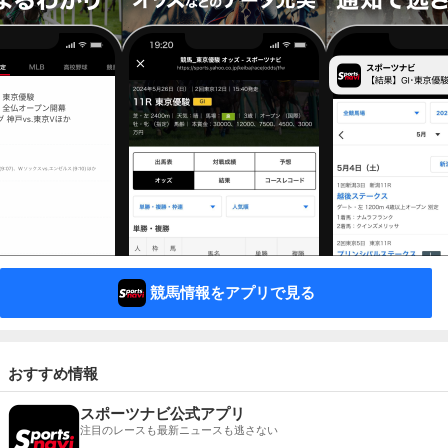
競馬情報をアプリで見る
おすすめ情報
スポーツナビ公式アプリ
注目のレースも最新ニュースも逃さない