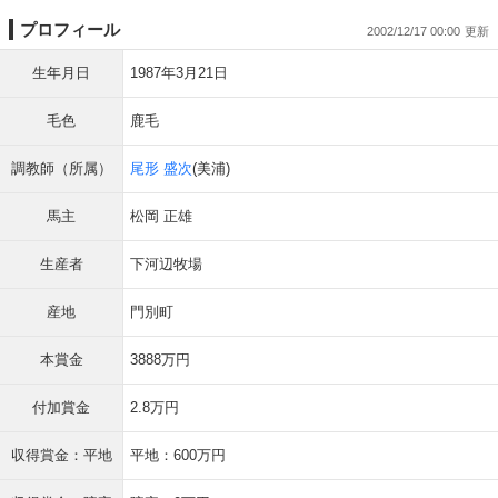
プロフィール
2002/12/17 00:00
生年月日
1987年3月21日
毛色
鹿毛
調教師（所属）
尾形 盛次
(美浦)
馬主
松岡 正雄
生産者
下河辺牧場
産地
門別町
本賞金
3888万円
付加賞金
2.8万円
収得賞金：平地
平地：600万円