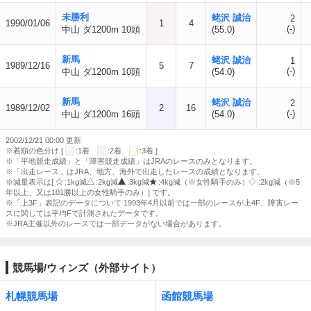
未勝利
蛯沢 誠治
2
1990/01/06
1
4
(-)
中山 ダ1200m 10頭
(55.0)
新馬
蛯沢 誠治
1
1989/12/16
5
7
(-)
中山 ダ1200m 10頭
(54.0)
新馬
蛯沢 誠治
2
1989/12/02
2
16
(-)
中山 ダ1200m 16頭
(54.0)
2002/12/21 00:00 更新
※着順の色分け [
:1着
:2着
:3着 ]
※「平地競走成績」と「障害競走成績」はJRAのレースのみとなります。
※「出走レース」はJRA、地方、海外で出走したレースの成績となります。
※減量表示は[
:1kg減
:2kg減
:3kg減
:4kg減（※女性騎手のみ）
:2kg減（※5
年以上、又は101勝以上の女性騎手のみ）] です。
※「上3F」表記のデータについて 1993年4月以前では一部のレースが上4F、障害レー
スに関しては平均Fで計測されたデータです。
※JRA主催以外のレースでは一部データがない場合があります。
競馬場/ウィンズ（外部サイト）
札幌競馬場
函館競馬場