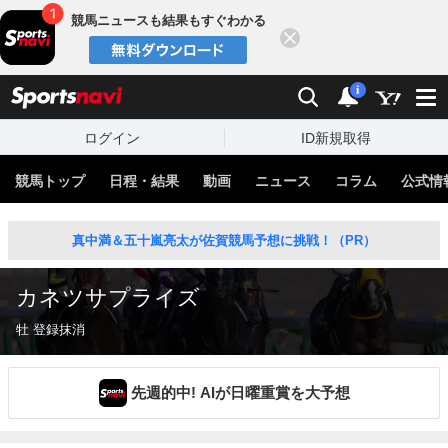
競馬ニュースも結果もすぐわかる
閉じる
スポーツナビ
検索
通知
i
ログイン
ID新規取得
競馬トップ
日程・結果
動画
ニュース
コラム
公式情
真中満＆五十嵐亮太が佐賀競馬予想に挑戦！（PR）
カネツサプライズ
牡 登録抹消
先週的中! AIが日曜重賞を大予想