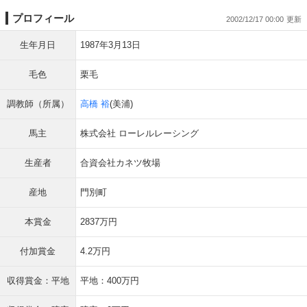
プロフィール
2002/12/17 00:00
生年月日
1987年3月13日
毛色
栗毛
調教師（所属）
高橋 裕
(美浦)
馬主
株式会社 ローレルレーシング
生産者
合資会社カネツ牧場
産地
門別町
本賞金
2837万円
付加賞金
4.2万円
収得賞金：平地
平地：400万円