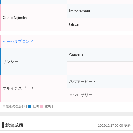
Involvement
Coz o’Nijinsky
Gleam
ヘーゼルブロンド
Sanctus
サンシー
ネヴアービート
マルイチスピード
メジロサリー
※性別の色分け [
:牡馬
:牝馬 ]
総合成績
2002/12/17 00:00