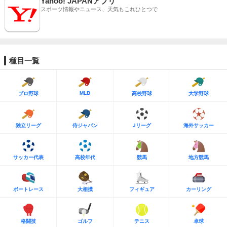
Yahoo! JAPANアプリ
スポーツ情報やニュース、天気もこれひとつで
種目一覧
MLB
プロ野球
高校野球
大学野球
独立リーグ
侍ジャパン
Jリーグ
海外サッカー
サッカー代表
高校年代
競馬
地方競馬
ボートレース
大相撲
フィギュア
カーリング
格闘技
ゴルフ
テニス
卓球