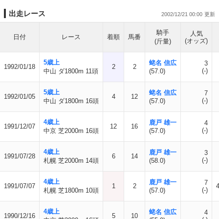
出走レース
2002/12/21 00:00
騎手
人気
日付
レース
着順
馬番
(オッズ)
(斤量)
5歳上
蛯名 信広
3
1992/01/18
2
2
(-)
中山 ダ1800m 11頭
(57.0)
5歳上
蛯名 信広
7
1992/01/05
4
12
(-)
中山 ダ1800m 16頭
(57.0)
4歳上
鹿戸 雄一
4
1991/12/07
12
16
(-)
中京 芝2000m 16頭
(57.0)
4歳上
鹿戸 雄一
3
1991/07/28
6
14
(-)
札幌 芝2000m 14頭
(58.0)
4歳上
鹿戸 雄一
7
1991/07/07
1
2
(-)
札幌 芝1800m 10頭
(57.0)
4歳上
蛯名 信広
4
1990/12/16
5
10