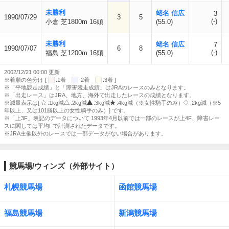
未勝利
蛯名 信広
3
1990/07/29
3
5
(-)
小倉 芝1800m 16頭
(55.0)
未勝利
蛯名 信広
7
1990/07/07
6
8
(-)
福島 芝1200m 16頭
(55.0)
2002/12/21 00:00 更新
※着順の色分け [
:1着
:2着
:3着 ]
※「平地競走成績」と「障害競走成績」はJRAのレースのみとなります。
※「出走レース」はJRA、地方、海外で出走したレースの成績となります。
※減量表示は[
:1kg減
:2kg減
:3kg減
:4kg減（※女性騎手のみ）
:2kg減（※5
年以上、又は101勝以上の女性騎手のみ）] です。
※「上3F」表記のデータについて 1993年4月以前では一部のレースが上4F、障害レー
スに関しては平均Fで計測されたデータです。
※JRA主催以外のレースでは一部データがない場合があります。
競馬場/ウィンズ（外部サイト）
札幌競馬場
函館競馬場
福島競馬場
新潟競馬場