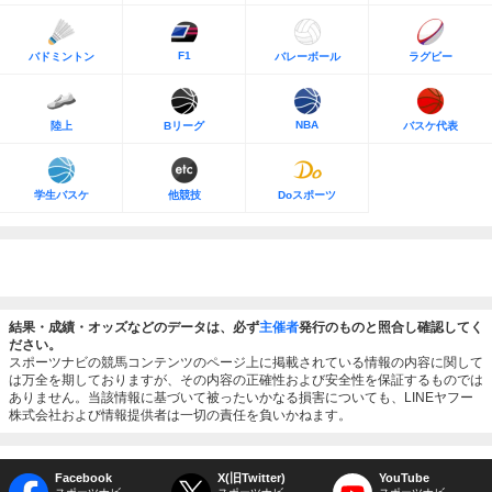
F1
バドミントン
バレーボール
ラグビー
NBA
陸上
Bリーグ
バスケ代表
学生バスケ
他競技
Doスポーツ
結果・成績・オッズなどのデータは、必ず
主催者
発行のものと照合し確認してく
ださい。
スポーツナビの競馬コンテンツのページ上に掲載されている情報の内容に関して
は万全を期しておりますが、その内容の正確性および安全性を保証するものでは
ありません。当該情報に基づいて被ったいかなる損害についても、LINEヤフー
株式会社および情報提供者は一切の責任を負いかねます。
Facebook
X(旧Twitter)
YouTube