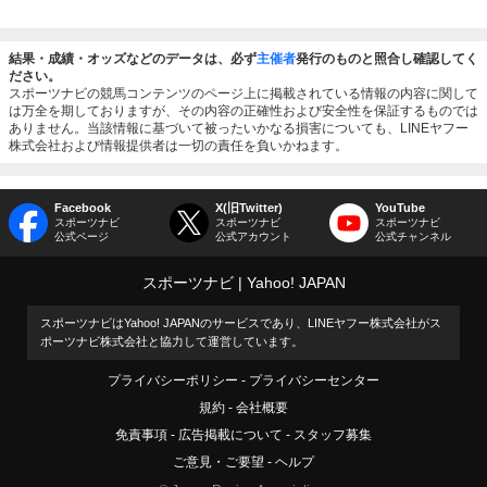
結果・成績・オッズなどのデータは、必ず
主催者
発行のものと照合し確認してく
ださい。
スポーツナビの競馬コンテンツのページ上に掲載されている情報の内容に関して
は万全を期しておりますが、その内容の正確性および安全性を保証するものでは
ありません。当該情報に基づいて被ったいかなる損害についても、LINEヤフー
株式会社および情報提供者は一切の責任を負いかねます。
Facebook
X(旧Twitter)
YouTube
スポーツナビ
スポーツナビ
スポーツナビ
公式ページ
公式アカウント
公式チャンネル
スポーツナビ
Yahoo! JAPAN
スポーツナビはYahoo! JAPANのサービスであり、LINEヤフー株式会社がス
ポーツナビ株式会社と協力して運営しています。
プライバシーポリシー
プライバシーセンター
規約
会社概要
免責事項
広告掲載について
スタッフ募集
ご意見・ご要望
ヘルプ