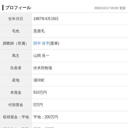
プロフィール
2002/12/17 00:00
生年月日
1987年4月19日
毛色
黒鹿毛
調教師（所属）
田中 良平
(栗東)
馬主
山岡 良一
生産者
伏木田牧場
産地
浦河町
本賞金
810万円
付加賞金
0万円
収得賞金：平地
平地：200万円