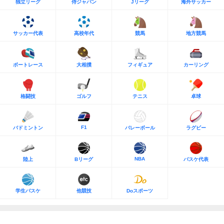
独立リーグ
侍ジャパン
Jリーグ
海外サッカー
サッカー代表
高校年代
競馬
地方競馬
ボートレース
大相撲
フィギュア
カーリング
格闘技
ゴルフ
テニス
卓球
F1
バドミントン
バレーボール
ラグビー
NBA
陸上
Bリーグ
バスケ代表
学生バスケ
他競技
Doスポーツ