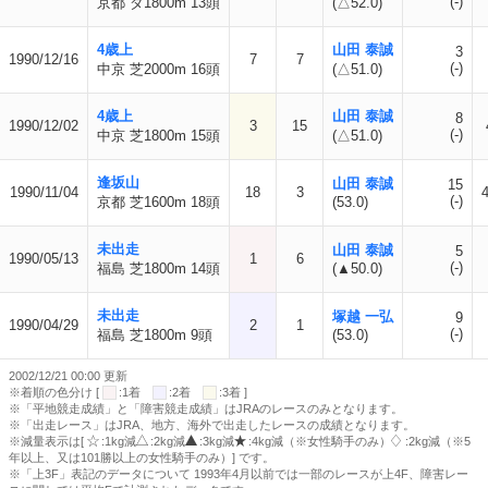
(-)
京都 ダ1800m 13頭
(△52.0)
4歳上
山田 泰誠
3
1990/12/16
7
7
(-)
中京 芝2000m 16頭
(△51.0)
4歳上
山田 泰誠
8
1990/12/02
3
15
(-)
中京 芝1800m 15頭
(△51.0)
逢坂山
山田 泰誠
15
1990/11/04
18
3
(-)
京都 芝1600m 18頭
(53.0)
未出走
山田 泰誠
5
1990/05/13
1
6
(-)
福島 芝1800m 14頭
(▲50.0)
未出走
塚越 一弘
9
1990/04/29
2
1
(-)
福島 芝1800m 9頭
(53.0)
2002/12/21 00:00 更新
※着順の色分け [
:1着
:2着
:3着 ]
※「平地競走成績」と「障害競走成績」はJRAのレースのみとなります。
※「出走レース」はJRA、地方、海外で出走したレースの成績となります。
※減量表示は[
:1kg減
:2kg減
:3kg減
:4kg減（※女性騎手のみ）
:2kg減（※5
年以上、又は101勝以上の女性騎手のみ）] です。
※「上3F」表記のデータについて 1993年4月以前では一部のレースが上4F、障害レー