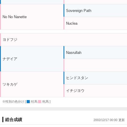
Sovereign Path
No No Nanette
Nuclea
ヨドフジ
Nasrullah
ナデイア
ヒンドスタン
ツキカゲ
イチジヨウ
※性別の色分け [
:牡馬
:牝馬 ]
総合成績
2002/12/17 00:00