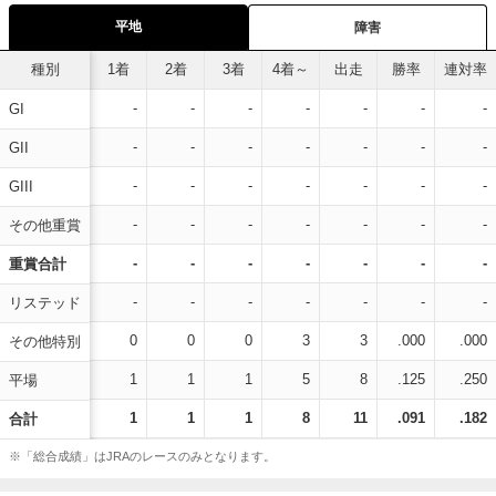
平地
障害
種別
1着
2着
3着
4着～
出走
勝率
連対率
-
-
-
-
-
-
-
GI
-
-
-
-
-
-
-
GII
-
-
-
-
-
-
-
GIII
-
-
-
-
-
-
-
その他重賞
-
-
-
-
-
-
-
重賞合計
-
-
-
-
-
-
-
リステッド
0
0
0
3
3
.000
.000
その他特別
1
1
1
5
8
.125
.250
平場
1
1
1
8
11
.091
.182
合計
※「総合成績」はJRAのレースのみとなります。