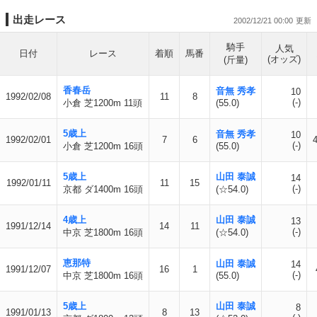
出走レース
2002/12/21 00:00
騎手
人気
日付
レース
着順
馬番
(オッズ)
(斤量)
香春岳
音無 秀孝
10
1992/02/08
11
8
(-)
小倉 芝1200m 11頭
(55.0)
5歳上
音無 秀孝
10
1992/02/01
7
6
(-)
小倉 芝1200m 16頭
(55.0)
5歳上
山田 泰誠
14
1992/01/11
11
15
(-)
京都 ダ1400m 16頭
(☆54.0)
4歳上
山田 泰誠
13
1991/12/14
14
11
(-)
中京 芝1800m 16頭
(☆54.0)
恵那特
山田 泰誠
14
1991/12/07
16
1
(-)
中京 芝1800m 16頭
(55.0)
5歳上
山田 泰誠
8
1991/01/13
8
13