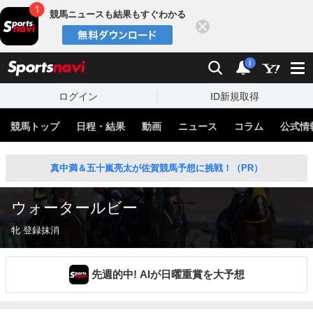
競馬ニュースも結果もすぐわかる
閉じる
スポーツナビ
検索
通知
i
ログイン
ID新規取得
競馬トップ
日程・結果
動画
ニュース
コラム
公式情
真中満＆五十嵐亮太が佐賀競馬予想に挑戦！（PR）
ウォータールビー
牝 登録抹消
先週的中! AIが日曜重賞を大予想