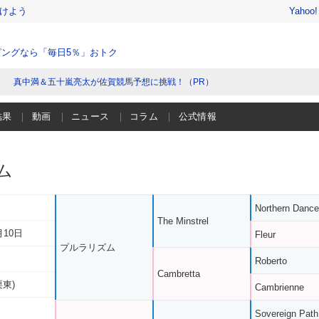
けよう
Yahoo
ングなら「毎日5％」おトク
真中満＆五十嵐亮太が佐賀競馬予想に挑戦！（PR）
結果
動画
ニュース
コラム
公式情報
ム
Northern Dance
The Minstrel
月10日
Fleur
プルラリズム
Roberto
Cambretta
栗東)
Cambrienne
Sovereign Path