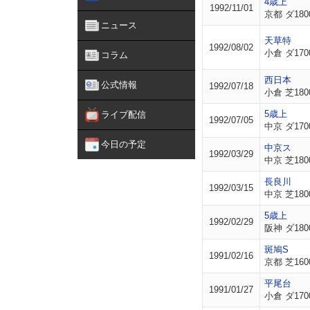
4歳上
1992/11/01
京都 ダ180
ニュース
天草特
1992/08/02
小倉 ダ170
コラム
西日本
公式情報
1992/07/18
小倉 芝180
5歳上
ライブ配信
1992/07/05
中京 ダ170
今日の予定
中京ス
1992/03/29
中京 芝180
長良川
1992/03/15
中京 芝180
5歳上
1992/02/29
阪神 ダ180
斑鳩S
1991/02/16
京都 芝160
平尾台
1991/01/27
小倉 ダ170