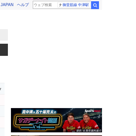
! JAPAN
ヘルプ
御堂筋線 中津駅
検索
r