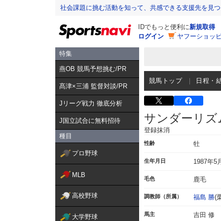
社会課題に挑む活動を知って、共感できる支援先を見つ
IDでもっと便利に
新規取得
ログイン
ヤフーショッピ
特集
燕OB 競馬予想挑む/PR
競馬トップ
日程・
髙津×三浦 監督対談/PR
Jリーグ戦力 徹底分析
サンダーリズ
J国立試合に無料招待
登録抹消
種目
性齢
牡
プロ野球
生年月日
1987年5
MLB
毛色
鹿毛
高校野球
調教師（所属）
福島 勝
(
馬主
吉田 修
大学野球