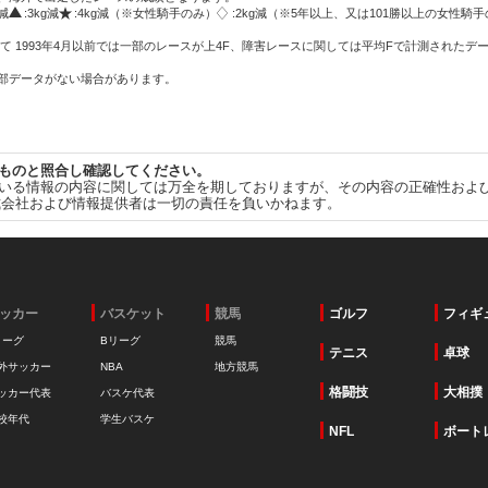
g減
:3kg減
:4kg減（※女性騎手のみ）
:2kg減（※5年以上、又は101勝以上の女性騎手
て 1993年4月以前では一部のレースが上4F、障害レースに関しては平均Fで計測されたデ
一部データがない場合があります。
ものと照合し確認してください。
いる情報の内容に関しては万全を期しておりますが、その内容の正確性およ
式会社および情報提供者は一切の責任を負いかねます。
ッカー
バスケット
競馬
ゴルフ
フィギ
リーグ
Bリーグ
競馬
テニス
卓球
外サッカー
NBA
地方競馬
格闘技
大相撲
ッカー代表
バスケ代表
校年代
学生バスケ
NFL
ボート