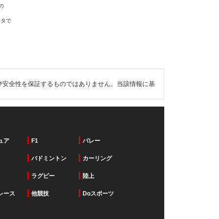
の
ータで
び安全性を保証するものではありません。当該情報に基
ュア
F1
バレー
バドミントン
カーリング
ラグビー
陸上
レース
他競技
Doスポーツ