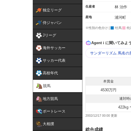
生産者
林 治作
独立リーグ
産地
浦河町
侍ジャパン
※性別の色分け [
:牡馬
:牝
Jリーグ
Agent i に聞いてみよ
海外サッカー
サンダーリズム 馬名の
サッカー代表
高校年代
本賞金
競馬
4530万円
地方競馬
連対時
422kg 
ボートレース
2002/12/17 00:00
大相撲
総合成績