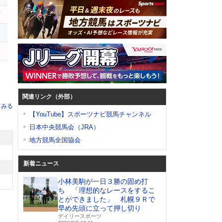
ヰ
関連リンク（外部）
てみる
【YouTube】スポーツナビ競馬チャンネル
日本中央競馬会（JRA）
地方競馬全国協会
新着ニュース
小林美駒が一日３勝の固め打
ち 「理想的なレースをするこ
とができました」 札幌９Ｒで
早め先頭に立って押し切り
デイリースポーツ