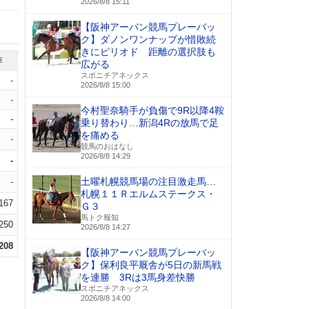
2026/8/8 15:11
【阪神アーバン競馬プレーバッ
ク】ダノンワンナップが惜敗続
きにピリオド 距離の選択肢も
率
広がる
スポニチアネックス
-
2026/8/8 15:00
-
今村聖奈騎手が負傷で9R以降4鞍
-
乗り替わり…新潟4Rの放馬で足
を痛める
-
競馬のおはなし
2026/8/8 14:29
-
土曜札幌競馬場の注目激走馬…
-
札幌１１Ｒエルムステークス・
.167
Ｇ３
馬トク報知
.250
2026/8/8 14:27
.208
【阪神アーバン競馬プレーバッ
ク】保利良平厩舎が5日の新馬戦
を連勝 3Rは3馬身差快勝
スポニチアネックス
2026/8/8 14:00