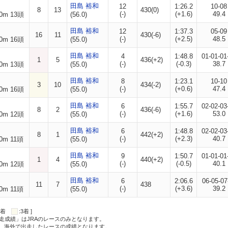
田島 裕和
12
1:26.2
10-08
8
13
430(0)
(-)
(+1.6)
49.4
0m 13頭
(56.0)
田島 裕和
12
1:37.3
05-09
16
11
430(-6)
(-)
(+2.5)
48.5
0m 16頭
(55.0)
田島 裕和
4
1:48.8
01-01-01
1
5
436(+2)
(-)
(-0.3)
38.7
0m 13頭
(55.0)
田島 裕和
8
1:23.1
10-10
3
10
434(-2)
(-)
(+0.6)
47.4
0m 16頭
(55.0)
田島 裕和
6
1:55.7
02-02-03
8
2
436(-6)
(-)
(+1.6)
53.0
0m 12頭
(55.0)
田島 裕和
6
1:48.8
02-02-03
8
1
442(+2)
(-)
(+2.3)
40.7
0m 11頭
(55.0)
田島 裕和
9
1:50.7
01-01-01
1
4
440(+2)
(-)
(-0.5)
40.1
0m 12頭
(55.0)
田島 裕和
6
2:06.6
06-05-07
11
7
438
(-)
(+3.6)
39.2
0m 11頭
(55.0)
:2着
:3着 ]
走成績」はJRAのレースのみとなります。
方、海外で出走したレースの成績となります。