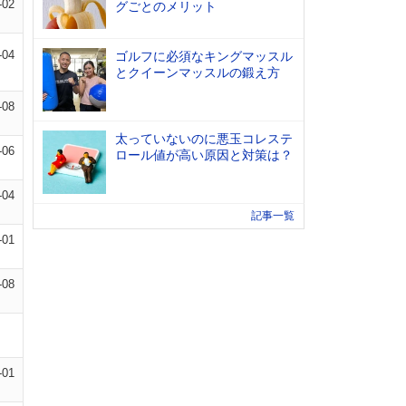
-02
グごとのメリット
-04
ゴルフに必須なキングマッスル
とクイーンマッスルの鍛え方
-08
太っていないのに悪玉コレステ
-06
ロール値が高い原因と対策は？
-04
記事一覧
-01
-08
-01