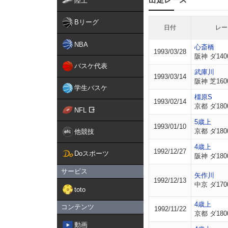
陸上
Bリーグ
日付
レー
NBA
心斎橋
1993/03/28
阪神 ダ140
バスケ代表
武庫川
1993/03/14
阪神 芝160
学生バスケ
橿原S
1993/02/14
京都 ダ180
NFL
5歳上
1993/01/10
京都 ダ180
他競技
4歳上
1992/12/27
Doスポーツ
阪神 ダ180
サービス
矢作川
1992/12/13
中京 ダ170
toto
4歳上
コンテンツ
1992/11/22
京都 ダ180
動画