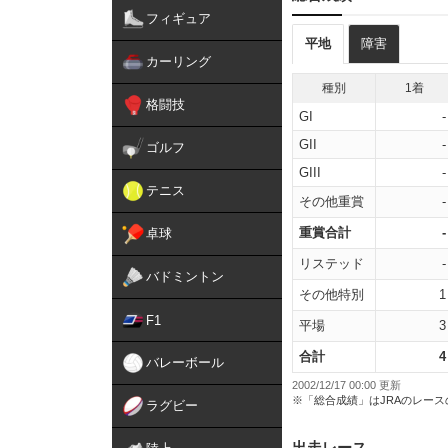
フィギュア
平地
障害
カーリング
種別
1着
格闘技
GI
-
GII
-
ゴルフ
GIII
-
テニス
その他重賞
-
重賞合計
-
卓球
リステッド
-
バドミントン
その他特別
1
F1
平場
3
合計
4
バレーボール
2002/12/17 00:00 更新
※「総合成績」はJRAのレー
ラグビー
出走レース