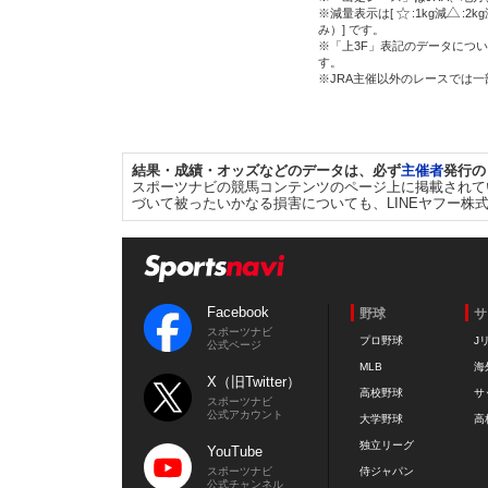
※減量表示は[
:1kg減
:2k
み）] です。
※「上3F」表記のデータについ
す。
※JRA主催以外のレースでは
結果・成績・オッズなどのデータは、必ず
主催者
発行の
スポーツナビの競馬コンテンツのページ上に掲載されて
づいて被ったいかなる損害についても、LINEヤフー株
Facebook
野球
サ
スポーツナビ
プロ野球
J
公式ページ
MLB
海
X（旧Twitter）
高校野球
サ
スポーツナビ
公式アカウント
大学野球
高
独立リーグ
YouTube
スポーツナビ
侍ジャパン
公式チャンネル