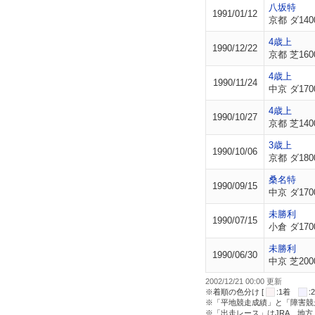
八坂特
1991/01/12
京都 ダ140
4歳上
1990/12/22
京都 芝160
4歳上
1990/11/24
中京 ダ170
4歳上
1990/10/27
京都 芝140
3歳上
1990/10/06
京都 ダ180
桑名特
1990/09/15
中京 ダ170
未勝利
1990/07/15
小倉 ダ170
未勝利
1990/06/30
中京 芝200
2002/12/21 00:00 更新
※着順の色分け [
:1着
※「平地競走成績」と「障害競
※「出走レース」はJRA、地