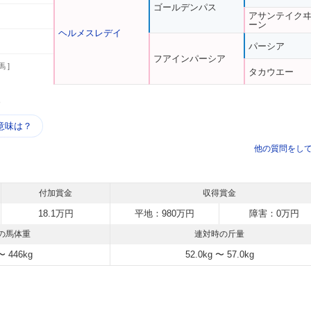
ゴールデンパス
アサンテイク
ーン
ヘルメスレデイ
パーシア
フアインパーシア
馬 ]
タカウエー
う
意味は？
他の質問をし
付加賞金
収得賞金
18.1万円
平地：980万円
障害：0万円
の馬体重
連対時の斤量
〜 446kg
52.0kg 〜 57.0kg