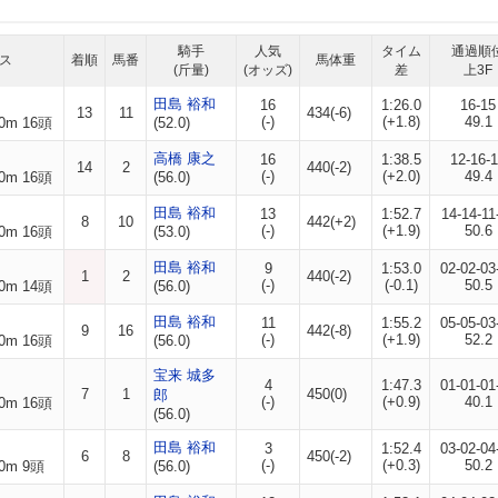
騎手
人気
タイム
通過順
ス
着順
馬番
馬体重
(斤量)
(オッズ)
差
上3F
田島 裕和
16
1:26.0
16-15
13
11
434(-6)
(-)
(+1.8)
49.1
0m 16頭
(52.0)
高橋 康之
16
1:38.5
12-16-
14
2
440(-2)
(-)
(+2.0)
49.4
0m 16頭
(56.0)
田島 裕和
13
1:52.7
14-14-11
8
10
442(+2)
(-)
(+1.9)
50.6
0m 16頭
(53.0)
田島 裕和
9
1:53.0
02-02-03
1
2
440(-2)
(-)
(-0.1)
50.5
0m 14頭
(56.0)
田島 裕和
11
1:55.2
05-05-03
9
16
442(-8)
(-)
(+1.9)
52.2
0m 16頭
(56.0)
宝来 城多
4
1:47.3
01-01-01
7
1
450(0)
郎
(-)
(+0.9)
40.1
0m 16頭
(56.0)
田島 裕和
3
1:52.4
03-02-04
6
8
450(-2)
(-)
(+0.3)
50.2
0m 9頭
(56.0)