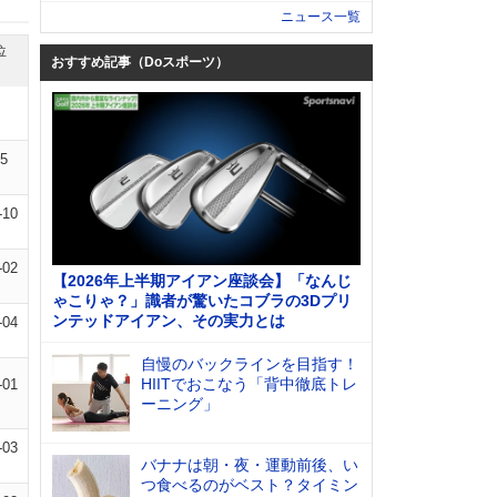
ニュース一覧
位
おすすめ記事（Doスポーツ）
15
-10
-02
【2026年上半期アイアン座談会】「なんじ
ゃこりゃ？」識者が驚いたコブラの3Dプリ
ンテッドアイアン、その実力とは
-04
自慢のバックラインを目指す！
HIITでおこなう「背中徹底トレ
-01
ーニング」
-03
バナナは朝・夜・運動前後、い
つ食べるのがベスト？タイミン