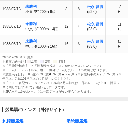
未勝利
松永 昌博
8
1988/07/16
8
8
(-)
小倉 芝1200m 8頭
(53.0)
未勝利
松永 昌博
11
1988/07/10
12
4
(-)
中京 ダ1000m 14頭
(53.0)
未勝利
松永 昌博
14
1988/06/19
15
6
(-)
中京 ダ1000m 16頭
(53.0)
2002/12/20 00:00 更新
※着順の色分け [
:1着
:2着
:3着 ]
※「平地競走成績」と「障害競走成績」はJRAのレースのみとなります。
※「出走レース」はJRA、地方、海外で出走したレースの成績となります。
※減量表示は[
:1kg減
:2kg減
:3kg減
:4kg減（※女性騎手のみ）
:2kg減（※5
年以上、又は101勝以上の女性騎手のみ）] です。
※「上3F」表記のデータについて 1993年4月以前では一部のレースが上4F、障害レー
スに関しては平均Fで計測されたデータです。
※JRA主催以外のレースでは一部データがない場合があります。
競馬場/ウィンズ（外部サイト）
札幌競馬場
函館競馬場