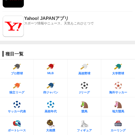
Yahoo! JAPANアプリ
スポーツ情報やニュース、天気もこれひとつで
種目一覧
MLB
プロ野球
高校野球
大学野球
独立リーグ
侍ジャパン
Jリーグ
海外サッカー
サッカー代表
高校年代
競馬
地方競馬
ボートレース
大相撲
フィギュア
カーリング