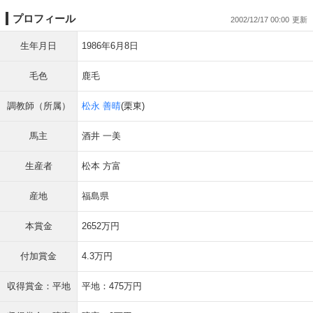
プロフィール
2002/12/17 00:00
生年月日
1986年6月8日
毛色
鹿毛
調教師（所属）
松永 善晴
(栗東)
馬主
酒井 一美
生産者
松本 方富
産地
福島県
本賞金
2652万円
付加賞金
4.3万円
収得賞金：平地
平地：475万円