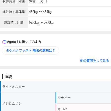
収得賞金：障害
障害：0万円
連対時：馬体重
432kg 〜 454kg
連対時：斤量
52.0kg 〜 57.0kg
Agent i に聞いてみよう
タケハナファスト 馬名の意味は？
他の質問をしてみる
血統
ライトオスカー
ワラビー
メジロムサシ
キヨハ