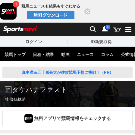
競馬ニュースも結果もすぐわかる
閉じる
スポーツナビ
検索
通知
i
ログイン
ID新規取得
競馬トップ
日程・結果
動画
ニュース
コラム
公式情
真中満＆五十嵐亮太が佐賀競馬予想に挑戦！（PR）
タケハナファスト
牡 登録抹消
無料アプリで競馬情報をチェックする