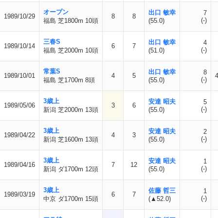
オープン
出口 敏幸
7
1989/10/29
8
8
(-)
福島 芝1800m 10頭
(55.0)
三春S
出口 敏幸
4
1989/10/14
6
7
(-)
福島 芝2000m 10頭
(51.0)
常葉S
出口 敏幸
8
1989/10/01
4
5
(-)
福島 芝1700m 8頭
(55.0)
3歳上
安達 昭夫
5
1989/05/06
3
6
(-)
新潟 芝2000m 13頭
(55.0)
3歳上
安達 昭夫
2
1989/04/22
4
3
(-)
新潟 芝1600m 13頭
(55.0)
3歳上
安達 昭夫
1
1989/04/16
7
12
(-)
新潟 ダ1700m 12頭
(55.0)
3歳上
佐藤 哲三
1
1989/03/19
6
7
(-)
中京 ダ1700m 15頭
(▲52.0)