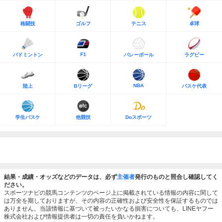
格闘技
ゴルフ
テニス
卓球
F1
バドミントン
バレーボール
ラグビー
NBA
陸上
Bリーグ
バスケ代表
学生バスケ
他競技
Doスポーツ
結果・成績・オッズなどのデータは、必ず
主催者
発行のものと照合し確認してく
ださい。
スポーツナビの競馬コンテンツのページ上に掲載されている情報の内容に関して
は万全を期しておりますが、その内容の正確性および安全性を保証するものでは
ありません。当該情報に基づいて被ったいかなる損害についても、LINEヤフー
株式会社および情報提供者は一切の責任を負いかねます。