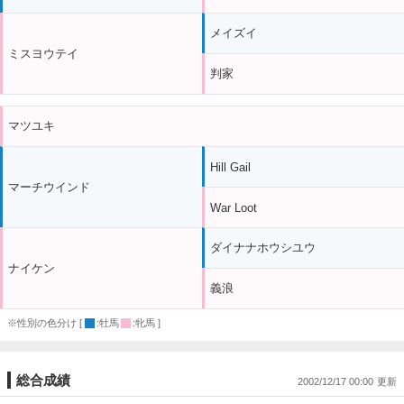
メイズイ
ミスヨウテイ
判家
マツユキ
Hill Gail
マーチウインド
War Loot
ダイナナホウシユウ
ナイケン
義浪
※性別の色分け [
:牡馬
:牝馬 ]
総合成績
2002/12/17 00:00