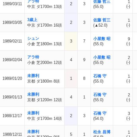
アラ特
佐藤 哲三
1
1989/03/11
2
3
(-)
中京 ダ1700m 13頭
(55.0)
3歳上
佐藤 哲三
1
1989/03/05
2
3
(-)
中京 ダ1700m 16頭
(▲52.0)
シュン
小屋敷 昭
9
1989/02/11
3
7
(-)
小倉 芝1800m 13頭
(55.0)
アラ特
小屋敷 昭
2
1989/02/04
4
9
(-)
小倉 芝2000m 12頭
(55.0)
未勝利
石橋 守
1
1989/01/20
1
8
(-)
京都 ダ1800m 8頭
(55.0)
未勝利
石橋 守
2
1989/01/13
4
1
(-)
京都 ダ1200m 12頭
(55.0)
未勝利
石橋 守
3
1988/12/17
2
3
(-)
中京 ダ1700m 14頭
(54.0)
未勝利
松永 昌博
1
1988/12/11
5
1
(-)