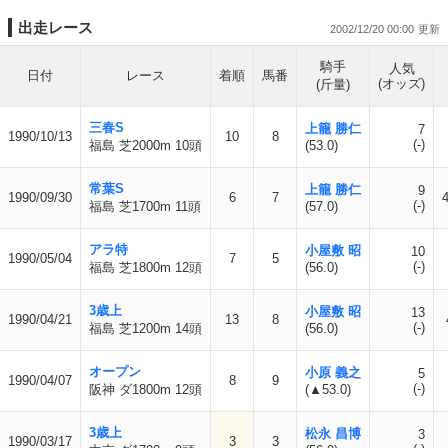
出走レース
2002/12/20 00:00
騎手
人気
日付
レース
着順
馬番
(オッズ)
(斤量)
三春S
上籠 勝仁
7
1990/10/13
10
8
(-)
福島 芝2000m 10頭
(53.0)
常葉S
上籠 勝仁
9
1990/09/30
6
7
(-)
福島 芝1700m 11頭
(57.0)
アラ特
小屋敷 昭
10
1990/05/04
7
5
(-)
福島 芝1800m 12頭
(56.0)
3歳上
小屋敷 昭
13
1990/04/21
13
8
(-)
福島 芝1200m 14頭
(56.0)
オープン
小原 義之
5
1990/04/07
8
9
(-)
阪神 ダ1800m 12頭
(▲53.0)
3歳上
松永 昌博
3
1990/03/17
3
3