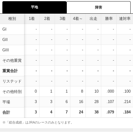
平地
障害
種別
1着
2着
3着
4着～
出走
勝率
連対率
-
-
-
-
-
-
-
GI
-
-
-
-
-
-
-
GII
-
-
-
-
-
-
-
GIII
-
-
-
-
-
-
-
その他重賞
-
-
-
-
-
-
-
重賞合計
-
-
-
-
-
-
-
リステッド
0
1
1
8
10
.000
.100
その他特別
3
3
6
16
28
.107
.214
平場
3
4
7
24
38
.079
.184
合計
※「総合成績」はJRAのレースのみとなります。