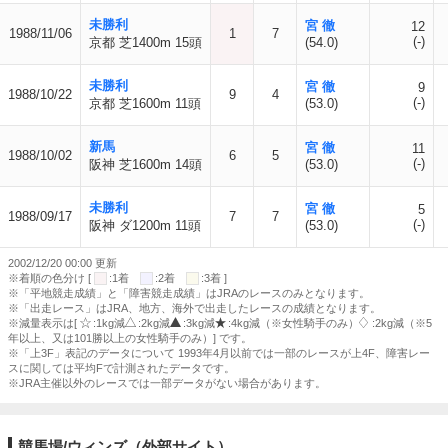
未勝利
宮 徹
12
1988/11/06
1
7
(-)
京都 芝1400m 15頭
(54.0)
未勝利
宮 徹
9
1988/10/22
9
4
(-)
京都 芝1600m 11頭
(53.0)
新馬
宮 徹
11
1988/10/02
6
5
(-)
阪神 芝1600m 14頭
(53.0)
未勝利
宮 徹
5
1988/09/17
7
7
(-)
阪神 ダ1200m 11頭
(53.0)
2002/12/20 00:00 更新
※着順の色分け [
:1着
:2着
:3着 ]
※「平地競走成績」と「障害競走成績」はJRAのレースのみとなります。
※「出走レース」はJRA、地方、海外で出走したレースの成績となります。
※減量表示は[
:1kg減
:2kg減
:3kg減
:4kg減（※女性騎手のみ）
:2kg減（※5
年以上、又は101勝以上の女性騎手のみ）] です。
※「上3F」表記のデータについて 1993年4月以前では一部のレースが上4F、障害レー
スに関しては平均Fで計測されたデータです。
※JRA主催以外のレースでは一部データがない場合があります。
競馬場/ウィンズ（外部サイト）