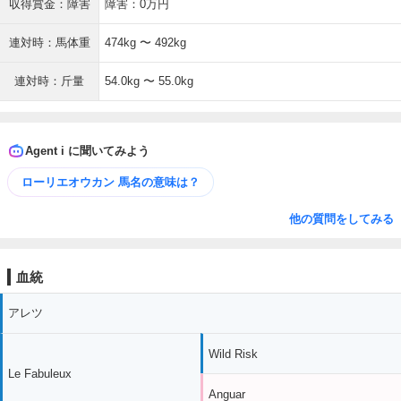
収得賞金：障害
障害：0万円
連対時：馬体重
474kg 〜 492kg
連対時：斤量
54.0kg 〜 55.0kg
Agent i に聞いてみよう
ローリエオウカン 馬名の意味は？
他の質問をしてみる
血統
アレツ
Wild Risk
Le Fabuleux
Anguar