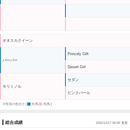
オオスカクイーン
Princely Gift
バーバー
Desert Girl
セダン
モリミノル
ピンクパール
※性別の色分け [
:牡馬
:牝馬 ]
総合成績
2002/12/17 00:00