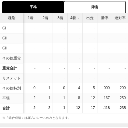
平地
障害
種別
1着
2着
3着
4着～
出走
勝率
連対率
-
-
-
-
-
-
-
GI
-
-
-
-
-
-
-
GII
-
-
-
-
-
-
-
GIII
-
-
-
-
-
-
-
その他重賞
-
-
-
-
-
-
-
重賞合計
-
-
-
-
-
-
-
リステッド
0
1
0
4
5
.000
.200
その他特別
2
1
1
8
12
.167
.250
平場
2
2
1
12
17
.118
.235
合計
※「総合成績」はJRAのレースのみとなります。