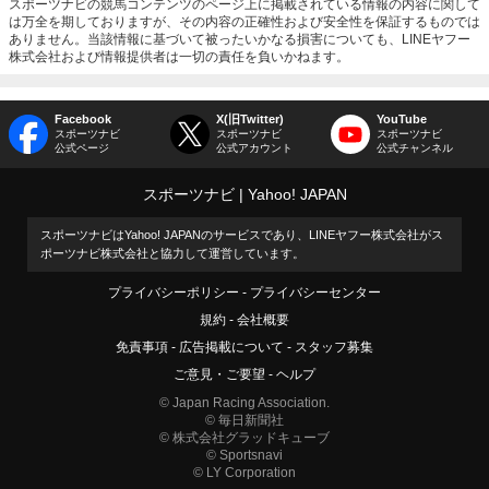
スポーツナビの競馬コンテンツのページ上に掲載されている情報の内容に関して
は万全を期しておりますが、その内容の正確性および安全性を保証するものでは
ありません。当該情報に基づいて被ったいかなる損害についても、LINEヤフー
株式会社および情報提供者は一切の責任を負いかねます。
Facebook
X(旧Twitter)
YouTube
スポーツナビ
スポーツナビ
スポーツナビ
公式ページ
公式アカウント
公式チャンネル
スポーツナビ
Yahoo! JAPAN
スポーツナビはYahoo! JAPANのサービスであり、LINEヤフー株式会社がス
ポーツナビ株式会社と協力して運営しています。
プライバシーポリシー
プライバシーセンター
規約
会社概要
免責事項
広告掲載について
スタッフ募集
ご意見・ご要望
ヘルプ
© Japan Racing Association.
© 毎日新聞社
© 株式会社グラッドキューブ
© Sportsnavi
© LY Corporation