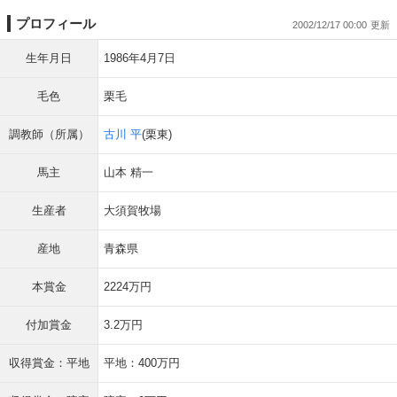
プロフィール
2002/12/17 00:00
生年月日
1986年4月7日
毛色
栗毛
調教師（所属）
古川 平
(栗東)
馬主
山本 精一
生産者
大須賀牧場
産地
青森県
本賞金
2224万円
付加賞金
3.2万円
収得賞金：平地
平地：400万円