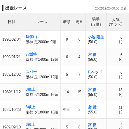
出走レース
2002/12/20 00:00
騎手
人気
日付
レース
着順
馬番
(オッズ)
(斤量)
鉢伏山
小池 隆生
6
1990/02/04
9
8
(-)
阪神 芝2000m 9頭
(56.0)
八坂特
宮 徹
6
1990/01/21
6
4
(-)
京都 ダ1400m 12頭
(56.0)
スパー
F.ヘッド
6
1989/12/02
5
7
(-)
阪神 芝1200m 12頭
(56.0)
3歳上
宮 徹
13
1989/11/12
14
15
(-)
京都 ダ1200m 16頭
(55.0)
3歳上
宮 徹
11
1989/10/28
中止
3
(-)
京都 ダ1800m 16頭
(55.0)
3歳上
宮 徹
3
1989/09/10
5
6