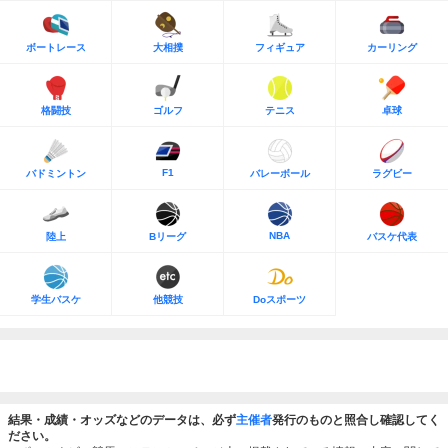
ボートレース
大相撲
フィギュア
カーリング
格闘技
ゴルフ
テニス
卓球
F1
バドミントン
バレーボール
ラグビー
NBA
陸上
Bリーグ
バスケ代表
学生バスケ
他競技
Doスポーツ
結果・成績・オッズなどのデータは、必ず
主催者
発行のものと照合し確認してく
ださい。