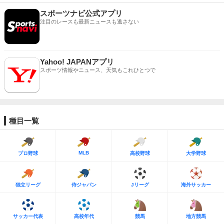
スポーツナビ公式アプリ
注目のレースも最新ニュースも逃さない
Yahoo! JAPANアプリ
スポーツ情報やニュース、天気もこれひとつで
種目一覧
MLB
プロ野球
高校野球
大学野球
独立リーグ
侍ジャパン
Jリーグ
海外サッカー
サッカー代表
高校年代
競馬
地方競馬