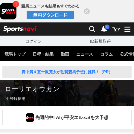
競馬ニュースも結果もすぐわかる
閉じる
スポーツナビ
検索
通知
i
ログイン
ID新規取得
競馬トップ
日程・結果
動画
ニュース
コラム
公式情
真中満＆五十嵐亮太が佐賀競馬予想に挑戦！（PR）
ローリエオウカン
牡 登録抹消
先週的中! AIが平安エルムSを大予想