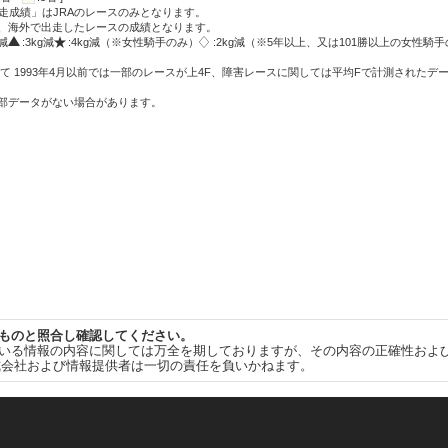
走成績」はJRAのレースのみとなります。
方、海外で出走したレースの成績となります。
g減
:3kg減
:4kg減（※女性騎手のみ）
:2kg減（※5年以上、又は101勝以上の女性騎手
て 1993年4月以前では一部のレースが上4F、障害レースに関しては平均Fで計測されたデ
一部データがない場合があります。
ものと照合し確認してください。
いる情報の内容に関しては万全を期しておりますが、その内容の正確性およ
式会社および情報提供者は一切の責任を負いかねます。