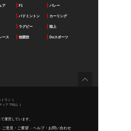
ュア
F1
バレー
バドミントン
カーリング
ラグビー
陸上
レース
他競技
Doスポーツ
ストラン
ィア TRILL
力して運営しています。
-
ご意見・ご要望
-
ヘルプ・お問い合わせ