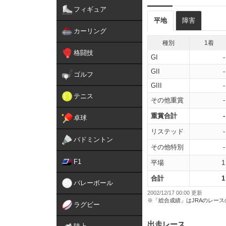
フィギュア
平地
障害
カーリング
種別
1着
格闘技
GI
-
GII
-
ゴルフ
GIII
-
テニス
その他重賞
-
重賞合計
-
卓球
リステッド
-
バドミントン
その他特別
-
F1
平場
1
合計
1
バレーボール
2002/12/17 00:00 更新
※「総合成績」はJRAのレー
ラグビー
出走レース