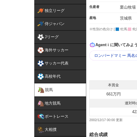
生産者
栗山牧場
独立リーグ
産地
茨城県
侍ジャパン
※性別の色分け [
:牡馬
:牝
Jリーグ
Agent i に聞いてみよ
海外サッカー
ロンバードマミー 馬名
サッカー代表
高校年代
本賞金
競馬
661万円
地方競馬
連対時
42
ボートレース
2002/12/17 00:00
大相撲
総合成績