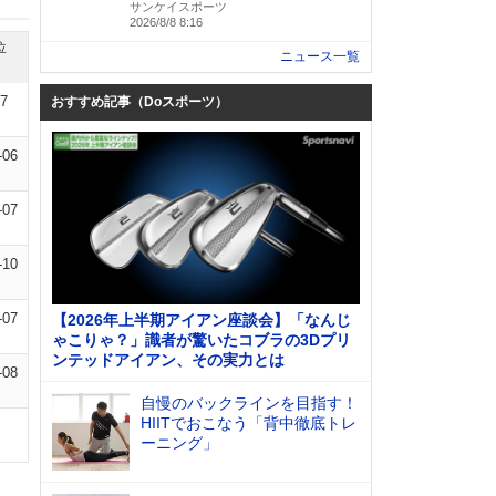
サンケイスポーツ
2026/8/8 8:16
位
ニュース一覧
07
おすすめ記事（Doスポーツ）
-06
-07
-10
-07
【2026年上半期アイアン座談会】「なんじ
ゃこりゃ？」識者が驚いたコブラの3Dプリ
ンテッドアイアン、その実力とは
-08
自慢のバックラインを目指す！
HIITでおこなう「背中徹底トレ
ーニング」