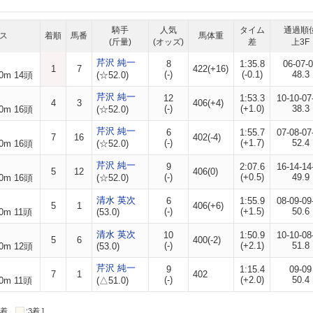
騎手
人気
タイム
通過順
ス
着順
馬番
馬体重
(斤量)
(オッズ)
差
上3F
芹沢 純一
8
1:35.8
06-07-
1
7
422(+16)
(-)
(-0.1)
48.3
0m 14頭
(☆52.0)
芹沢 純一
12
1:53.3
10-10-07
4
3
406(+4)
(-)
(+1.0)
38.3
0m 16頭
(☆52.0)
芹沢 純一
6
1:55.7
07-08-07
7
16
402(-4)
(-)
(+1.7)
52.4
0m 16頭
(☆52.0)
芹沢 純一
9
2:07.6
16-14-14
5
12
406(0)
(-)
(+0.5)
49.9
0m 16頭
(☆52.0)
清水 英次
6
1:55.9
08-09-09
5
1
406(+6)
(-)
(+1.5)
50.6
0m 11頭
(53.0)
清水 英次
10
1:50.9
10-10-08
5
6
400(-2)
(-)
(+2.1)
51.8
0m 12頭
(53.0)
芹沢 純一
9
1:15.4
09-09
7
1
402
(-)
(+2.0)
50.4
0m 11頭
(△51.0)
:2着
:3着 ]