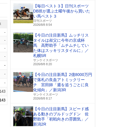
【毎日ベスト３】日刊スポーツ
DB班が選ぶ土曜午後から買いた
い馬ベスト３
日刊スポーツ
率
2026/8/8 8:54
-
【今日の注目新馬】ムッチリス
-
タイルは叔父に今年の京成杯
馬 高野助手「ムチムチしてい
-
た体はスッキリスタイルに」／
札幌5R
-
サンケイスポーツ
2026/8/8 8:20
-
-
【今日の注目新馬】2億8000万円
で落札の良血アトミックリー
-
チ 宮田師「週を追うごとに良
化傾向」／新潟3R
.143
サンケイスポーツ
2026/8/8 8:17
.143
【今日の注目新馬】スピード感
ある動きのブルドッグドン 佐
野助手「初戦向きの雰囲気」／
新潟2R