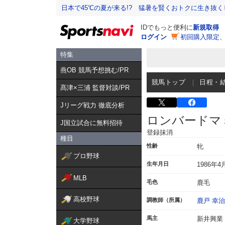
日本で45℃の夏が来る!? 猛暑を賢くおトクに生き抜く
IDでもっと便利に
新規取得
ログイン
初回購入限定
特集
燕OB 競馬予想挑む/PR
競馬トップ
日程・
髙津×三浦 監督対談/PR
Jリーグ戦力 徹底分析
ロンバードマ
J国立試合に無料招待
登録抹消
種目
性齢
牝
プロ野球
生年月日
1986年4
MLB
毛色
鹿毛
高校野球
調教師（所属）
鹿戸 幸治
馬主
新井興業
大学野球