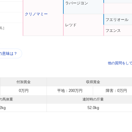
ラバージヨン
クリノマミー
フエリオール
レツド
馬 ]
フエンス
う
の意味は？
他の質問をし
付加賞金
収得賞金
0万円
平地：200万円
障害：0万円
の馬体重
連対時の斤量
2kg
52.0kg