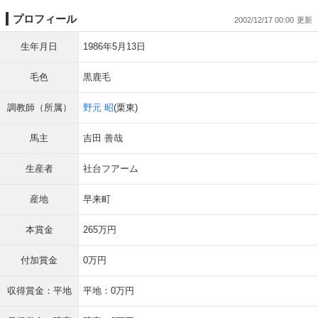
プロフィール
2002/12/17 00:00
生年月日
1986年5月13日
毛色
黒鹿毛
調教師（所属）
野元 昭
(栗東)
馬主
吉田 善哉
生産者
社台フアーム
産地
早来町
本賞金
265万円
付加賞金
0万円
収得賞金：平地
平地：0万円