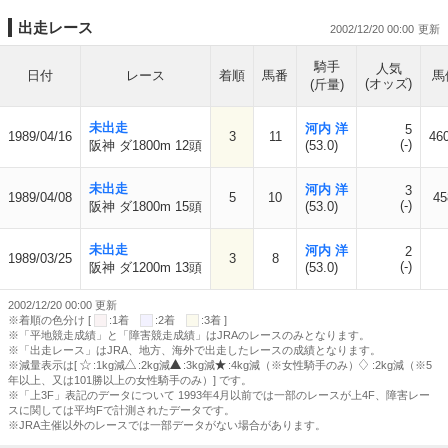
出走レース
2002/12/20 00:00
騎手
人気
日付
レース
着順
馬番
馬
(オッズ)
(斤量)
未出走
河内 洋
5
1989/04/16
3
11
460
(-)
阪神 ダ1800m 12頭
(53.0)
未出走
河内 洋
3
1989/04/08
5
10
45
(-)
阪神 ダ1800m 15頭
(53.0)
未出走
河内 洋
2
1989/03/25
3
8
(-)
阪神 ダ1200m 13頭
(53.0)
2002/12/20 00:00 更新
※着順の色分け [
:1着
:2着
:3着 ]
※「平地競走成績」と「障害競走成績」はJRAのレースのみとなります。
※「出走レース」はJRA、地方、海外で出走したレースの成績となります。
※減量表示は[
:1kg減
:2kg減
:3kg減
:4kg減（※女性騎手のみ）
:2kg減（※5
年以上、又は101勝以上の女性騎手のみ）] です。
※「上3F」表記のデータについて 1993年4月以前では一部のレースが上4F、障害レー
スに関しては平均Fで計測されたデータです。
※JRA主催以外のレースでは一部データがない場合があります。