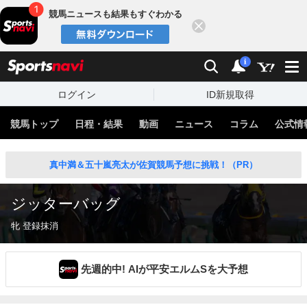
競馬ニュースも結果もすぐわかる
閉じる
スポーツナビ
検索
通知
i
ログイン
ID新規取得
競馬トップ
日程・結果
動画
ニュース
コラム
公式情
真中満＆五十嵐亮太が佐賀競馬予想に挑戦！（PR）
ジッターバッグ
牝 登録抹消
先週的中! AIが平安エルムSを大予想