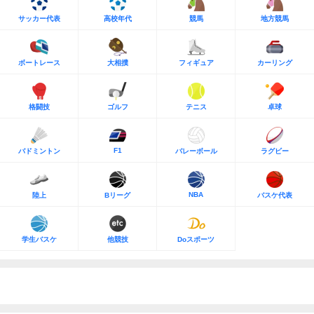
サッカー代表
高校年代
競馬
地方競馬
ボートレース
大相撲
フィギュア
カーリング
格闘技
ゴルフ
テニス
卓球
F1
バドミントン
バレーボール
ラグビー
NBA
陸上
Bリーグ
バスケ代表
学生バスケ
他競技
Doスポーツ