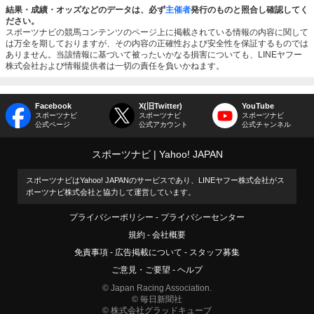
結果・成績・オッズなどのデータは、必ず
主催者
発行のものと照合し確認してく
ださい。
スポーツナビの競馬コンテンツのページ上に掲載されている情報の内容に関して
は万全を期しておりますが、その内容の正確性および安全性を保証するものでは
ありません。当該情報に基づいて被ったいかなる損害についても、LINEヤフー
株式会社および情報提供者は一切の責任を負いかねます。
Facebook
X(旧Twitter)
YouTube
スポーツナビ
スポーツナビ
スポーツナビ
公式ページ
公式アカウント
公式チャンネル
スポーツナビ
Yahoo! JAPAN
スポーツナビはYahoo! JAPANのサービスであり、LINEヤフー株式会社がス
ポーツナビ株式会社と協力して運営しています。
プライバシーポリシー
プライバシーセンター
規約
会社概要
免責事項
広告掲載について
スタッフ募集
ご意見・ご要望
ヘルプ
© Japan Racing Association.
© 毎日新聞社
© 株式会社グラッドキューブ