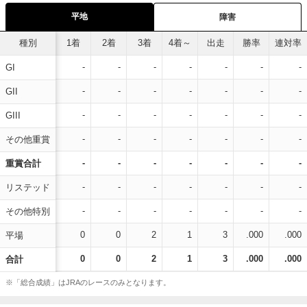
平地
障害
種別
1着
2着
3着
4着～
出走
勝率
連対率
-
-
-
-
-
-
-
GI
-
-
-
-
-
-
-
GII
-
-
-
-
-
-
-
GIII
-
-
-
-
-
-
-
その他重賞
-
-
-
-
-
-
-
重賞合計
-
-
-
-
-
-
-
リステッド
-
-
-
-
-
-
-
その他特別
0
0
2
1
3
.000
.000
平場
0
0
2
1
3
.000
.000
合計
※「総合成績」はJRAのレースのみとなります。