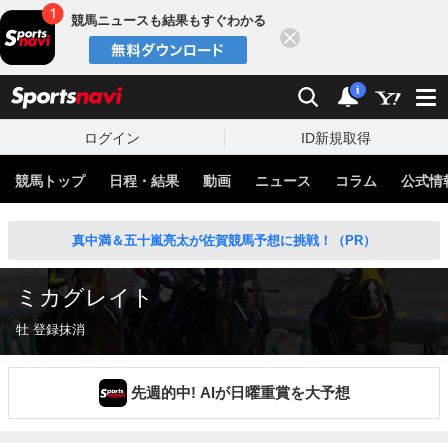
競馬ニュースも結果もすぐわかる
閉じる
スポーツナビ
検索
通知
i
ログイン
ID新規取得
競馬トップ
日程・結果
動画
ニュース
コラム
公式情
真中満＆五十嵐亮太が佐賀競馬予想に挑戦！（PR）
ミカグレイト
牡 登録抹消
先週的中! AIが日曜重賞を大予想