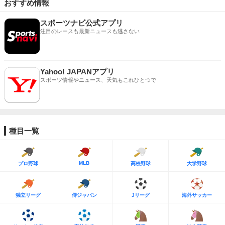
おすすめ情報
スポーツナビ公式アプリ
注目のレースも最新ニュースも逃さない
Yahoo! JAPANアプリ
スポーツ情報やニュース、天気もこれひとつで
種目一覧
MLB
プロ野球
高校野球
大学野球
独立リーグ
侍ジャパン
Jリーグ
海外サッカー