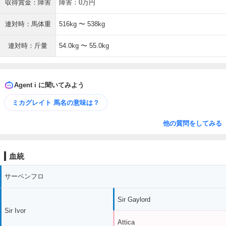
収得賞金：障害
障害：0万円
連対時：馬体重
516kg 〜 538kg
連対時：斤量
54.0kg 〜 55.0kg
Agent i に聞いてみよう
ミカグレイト 馬名の意味は？
他の質問をしてみる
血統
サーペンフロ
Sir Gaylord
Sir Ivor
Attica