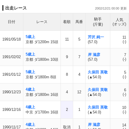
出走レース
2002/12/21 00:00
騎手
人気
日付
レース
着順
馬番
(オッズ)
(斤量)
5歳上
芹沢 純一
11
1991/05/18
11
5
(-)
京都 ダ1200m 15頭
(57.0)
5歳上
岸 滋彦
7
1991/02/02
9
7
(-)
京都 ダ1800m 10頭
(57.0)
5歳上
久保田 英敬
5
1991/01/12
8
4
(-)
京都 ダ1800m 8頭
(▲54.0)
4歳上
久保田 英敬
6
1990/12/23
4
12
(-)
京都 ダ1800m 16頭
(▲54.0)
4歳上
久保田 英敬
10
1990/12/16
2
1
(-)
中京 ダ1700m 16頭
(▲54.0)
4歳上
岸 滋彦
14
1990/11/17
取消
1