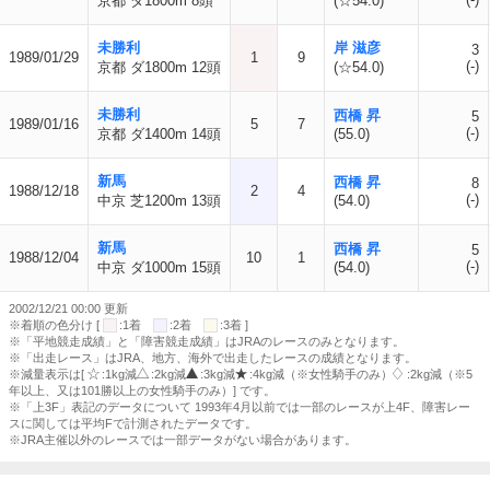
京都 ダ1800m 8頭
(☆54.0)
未勝利
岸 滋彦
3
1989/01/29
1
9
(-)
京都 ダ1800m 12頭
(☆54.0)
未勝利
西橋 昇
5
1989/01/16
5
7
(-)
京都 ダ1400m 14頭
(55.0)
新馬
西橋 昇
8
1988/12/18
2
4
(-)
中京 芝1200m 13頭
(54.0)
新馬
西橋 昇
5
1988/12/04
10
1
(-)
中京 ダ1000m 15頭
(54.0)
2002/12/21 00:00 更新
※着順の色分け [
:1着
:2着
:3着 ]
※「平地競走成績」と「障害競走成績」はJRAのレースのみとなります。
※「出走レース」はJRA、地方、海外で出走したレースの成績となります。
※減量表示は[
:1kg減
:2kg減
:3kg減
:4kg減（※女性騎手のみ）
:2kg減（※5
年以上、又は101勝以上の女性騎手のみ）] です。
※「上3F」表記のデータについて 1993年4月以前では一部のレースが上4F、障害レー
スに関しては平均Fで計測されたデータです。
※JRA主催以外のレースでは一部データがない場合があります。