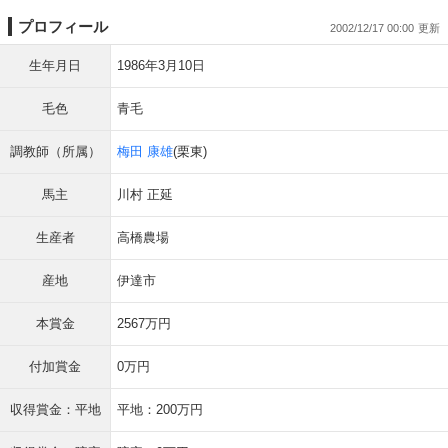
プロフィール
2002/12/17 00:00
生年月日
1986年3月10日
毛色
青毛
調教師（所属）
梅田 康雄
(栗東)
馬主
川村 正延
生産者
高橋農場
産地
伊達市
本賞金
2567万円
付加賞金
0万円
収得賞金：平地
平地：200万円