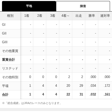
平地
障害
種別
1着
2着
3着
4着～
出走
勝率
連対率
-
-
-
-
-
-
-
GI
-
-
-
-
-
-
-
GII
-
-
-
-
-
-
-
GIII
-
-
-
-
-
-
-
その他重賞
-
-
-
-
-
-
-
重賞合計
-
-
-
-
-
-
-
リステッド
0
0
0
2
2
.000
.000
その他特別
1
4
4
20
29
.034
.172
平場
1
4
4
22
31
.032
.161
合計
※「総合成績」はJRAのレースのみとなります。