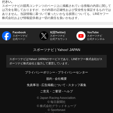
ださい。
スポーツナビの競馬コンテンツのページ上に掲載されている情報の内容に関して
は万全を期しておりますが、その内容の正確性および安全性を保証するものでは
ありません。当該情報に基づいて被ったいかなる損害についても、LINEヤフー
株式会社および情報提供者は一切の責任を負いかねます。
Facebook
X(旧Twitter)
YouTube
スポーツナビ
スポーツナビ
スポーツナビ
公式ページ
公式アカウント
公式チャンネル
スポーツナビ
Yahoo! JAPAN
スポーツナビはYahoo! JAPANのサービスであり、LINEヤフー株式会社がス
ポーツナビ株式会社と協力して運営しています。
プライバシーポリシー
プライバシーセンター
規約
会社概要
免責事項
広告掲載について
スタッフ募集
ご意見・ご要望
ヘルプ
© Japan Racing Association.
© 毎日新聞社
© 株式会社グラッドキューブ
© Sportsnavi