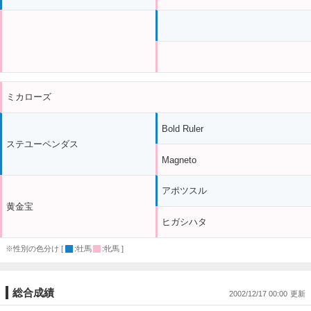
ミカローズ
Bold Ruler
ステユーペンダス
Magneto
アポツスル
黄金宝
ヒガシハタ
※性別の色分け [
:牡馬
:牝馬 ]
総合成績
2002/12/17 00:00