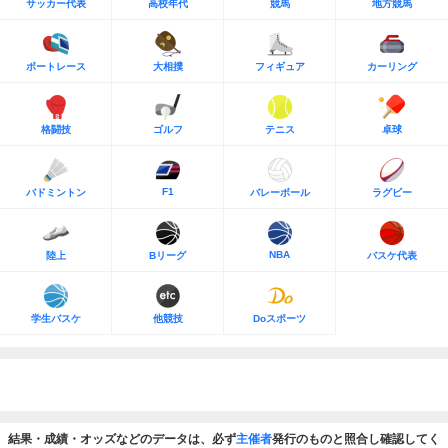
サッカー代表
高校年代
競馬
地方競馬
ボートレース
大相撲
フィギュア
カーリング
格闘技
ゴルフ
テニス
卓球
F1
バドミントン
バレーボール
ラグビー
NBA
陸上
Bリーグ
バスケ代表
学生バスケ
他競技
Doスポーツ
結果・成績・オッズなどのデータは、必ず
主催者
発行のものと照合し確認してく