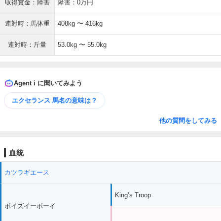
収得賞金：障害
障害：0万円
連対時：馬体重
408kg 〜 416kg
連対時：斤量
53.0kg 〜 55.0kg
Agent i に聞いてみよう
エクセランス 馬名の意味は？
他の質問をしてみる
血統
カツラギエース
King’s Troop
ボイズイーボーイ