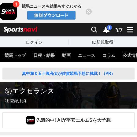
競馬ニュースも結果もすぐわかる
閉じる
スポーツナビ
検索
通知
i
ログイン
ID新規取得
競馬トップ
日程・結果
動画
ニュース
コラム
公式情
真中満＆五十嵐亮太が佐賀競馬予想に挑戦！（PR）
エクセランス
牡 登録抹消
先週的中! AIが平安エルムSを大予想