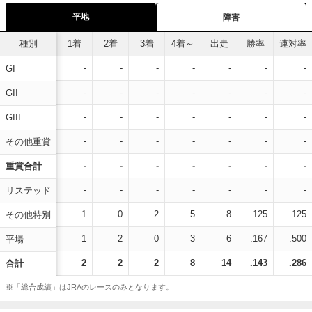
平地
障害
種別
1着
2着
3着
4着～
出走
勝率
連対率
-
-
-
-
-
-
-
GI
-
-
-
-
-
-
-
GII
-
-
-
-
-
-
-
GIII
-
-
-
-
-
-
-
その他重賞
-
-
-
-
-
-
-
重賞合計
-
-
-
-
-
-
-
リステッド
1
0
2
5
8
.125
.125
その他特別
1
2
0
3
6
.167
.500
平場
2
2
2
8
14
.143
.286
合計
※「総合成績」はJRAのレースのみとなります。