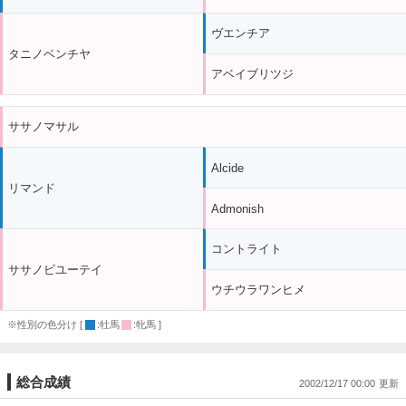
ヴエンチア
タニノベンチヤ
アベイブリツジ
ササノマサル
Alcide
リマンド
Admonish
コントライト
ササノビユーテイ
ウチウラワンヒメ
※性別の色分け [
:牡馬
:牝馬 ]
総合成績
2002/12/17 00:00