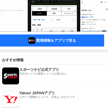
競馬情報をアプリで見る
おすすめ情報
スポーツナビ公式アプリ
注目のレースも最新ニュースも逃さない
Yahoo! JAPANアプリ
スポーツ情報やニュース、天気もこれひとつで