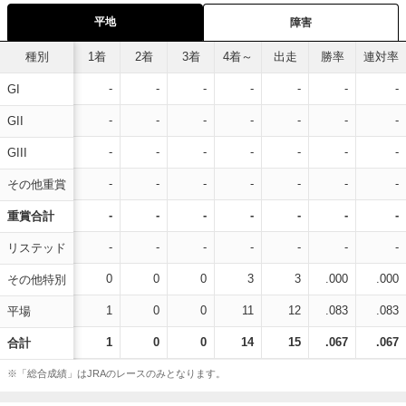
平地
障害
種別
1着
2着
3着
4着～
出走
勝率
連対率
-
-
-
-
-
-
-
GI
-
-
-
-
-
-
-
GII
-
-
-
-
-
-
-
GIII
-
-
-
-
-
-
-
その他重賞
-
-
-
-
-
-
-
重賞合計
-
-
-
-
-
-
-
リステッド
0
0
0
3
3
.000
.000
その他特別
1
0
0
11
12
.083
.083
平場
1
0
0
14
15
.067
.067
合計
※「総合成績」はJRAのレースのみとなります。