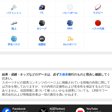
F1
バドミントン
バレーボール
ラグビー
NBA
陸上
Bリーグ
バスケ代表
学生バスケ
他競技
Doスポーツ
結果・成績・オッズなどのデータは、必ず
主催者
発行のものと照合し確認してく
ださい。
スポーツナビの競馬コンテンツのページ上に掲載されている情報の内容に関して
は万全を期しておりますが、その内容の正確性および安全性を保証するものでは
ありません。当該情報に基づいて被ったいかなる損害についても、LINEヤフー
株式会社および情報提供者は一切の責任を負いかねます。
Facebook
X(旧Twitter)
YouTube