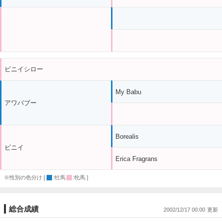
ビニイシロー
My Babu
アワバブー
Borealis
ビニイ
Erica Fragrans
※性別の色分け [
:牡馬
:牝馬 ]
総合成績
2002/12/17 00:00