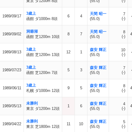
(-)
東京 ダ1200m 8頭
(55.0)
3歳上
天間 昭一
7
1989/09/17
6
4
(-)
函館 ダ1000m 8頭
(55.0)
洞爺湖
天間 昭一
8
1989/09/02
8
7
(-)
函館 芝1200m 10頭
(55.0)
3歳上
森安 輝正
10
1989/08/13
12
1
(-)
函館 芝1200m 13頭
(55.0)
3歳上
森安 輝正
7
1989/07/23
5
3
(-)
函館 芝1200m 7頭
(55.0)
3歳上
森安 輝正
8
1989/06/11
9
5
(-)
札幌 ダ1000m 12頭
(55.0)
未勝利
森安 輝正
4
1989/05/13
1
6
(-)
東京 ダ1200m 12頭
(55.0)
未勝利
森安 輝正
5
1989/04/22
11
10
(-)
東京 芝1800m 12頭
(55.0)