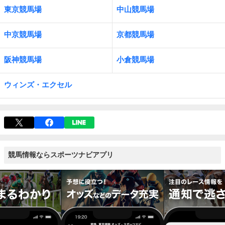
東京競馬場
中山競馬場
中京競馬場
京都競馬場
阪神競馬場
小倉競馬場
ウィンズ・エクセル
競馬情報ならスポーツナビアプリ