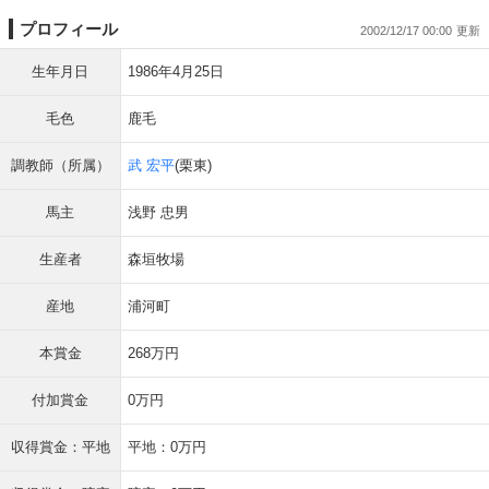
プロフィール
2002/12/17 00:00
生年月日
1986年4月25日
毛色
鹿毛
調教師（所属）
武 宏平
(栗東)
馬主
浅野 忠男
生産者
森垣牧場
産地
浦河町
本賞金
268万円
付加賞金
0万円
収得賞金：平地
平地：0万円