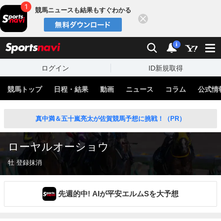
競馬ニュースも結果もすぐわかる
閉じる
スポーツナビ
検索
通知
i
ログイン
ID新規取得
競馬トップ
日程・結果
動画
ニュース
コラム
公式情
真中満＆五十嵐亮太が佐賀競馬予想に挑戦！（PR）
ローヤルオーショウ
牡 登録抹消
先週的中! AIが平安エルムSを大予想