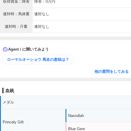
収得賞金：障害
障害：0万円
連対時：馬体重
連対なし
連対時：斤量
連対なし
Agent i に聞いてみよう
ローヤルオーショウ 馬名の意味は？
他の質問をしてみる
血統
メダル
Nasrullah
Princely Gift
Blue Gem