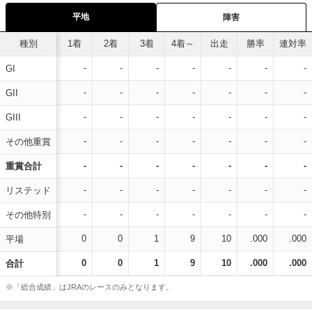
平地
障害
種別
1着
2着
3着
4着～
出走
勝率
連対率
-
-
-
-
-
-
-
GI
-
-
-
-
-
-
-
GII
-
-
-
-
-
-
-
GIII
-
-
-
-
-
-
-
その他重賞
-
-
-
-
-
-
-
重賞合計
-
-
-
-
-
-
-
リステッド
-
-
-
-
-
-
-
その他特別
0
0
1
9
10
.000
.000
平場
0
0
1
9
10
.000
.000
合計
※「総合成績」はJRAのレースのみとなります。