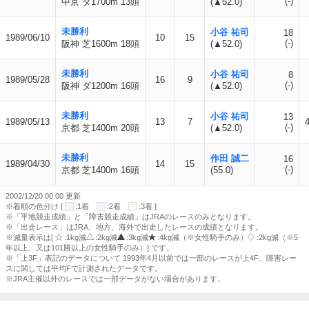
(-)
中京 ダ1700m 13頭
(▲52.0)
未勝利
小谷 祐司
18
1989/06/10
10
15
(-)
阪神 芝1600m 18頭
(▲52.0)
未勝利
小谷 祐司
8
1989/05/28
16
9
(-)
阪神 ダ1200m 16頭
(▲52.0)
未勝利
小谷 祐司
13
1989/05/13
13
7
4
(-)
京都 芝1400m 20頭
(▲52.0)
未勝利
作田 誠二
16
1989/04/30
14
15
(-)
京都 芝1400m 16頭
(55.0)
2002/12/20 00:00 更新
※着順の色分け [
:1着
:2着
:3着 ]
※「平地競走成績」と「障害競走成績」はJRAのレースのみとなります。
※「出走レース」はJRA、地方、海外で出走したレースの成績となります。
※減量表示は[
:1kg減
:2kg減
:3kg減
:4kg減（※女性騎手のみ）
:2kg減（※5
年以上、又は101勝以上の女性騎手のみ）] です。
※「上3F」表記のデータについて 1993年4月以前では一部のレースが上4F、障害レー
スに関しては平均Fで計測されたデータです。
※JRA主催以外のレースでは一部データがない場合があります。