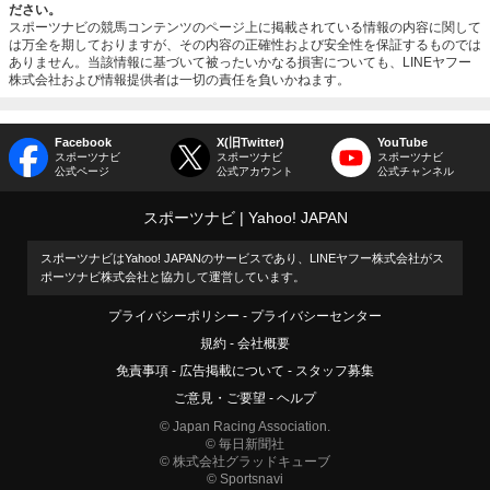
ださい。
スポーツナビの競馬コンテンツのページ上に掲載されている情報の内容に関して
は万全を期しておりますが、その内容の正確性および安全性を保証するものでは
ありません。当該情報に基づいて被ったいかなる損害についても、LINEヤフー
株式会社および情報提供者は一切の責任を負いかねます。
Facebook
X(旧Twitter)
YouTube
スポーツナビ
スポーツナビ
スポーツナビ
公式ページ
公式アカウント
公式チャンネル
スポーツナビ
Yahoo! JAPAN
スポーツナビはYahoo! JAPANのサービスであり、LINEヤフー株式会社がス
ポーツナビ株式会社と協力して運営しています。
プライバシーポリシー
プライバシーセンター
規約
会社概要
免責事項
広告掲載について
スタッフ募集
ご意見・ご要望
ヘルプ
© Japan Racing Association.
© 毎日新聞社
© 株式会社グラッドキューブ
© Sportsnavi