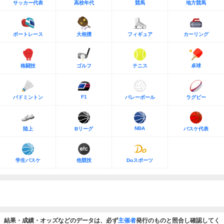
サッカー代表
高校年代
競馬
地方競馬
ボートレース
大相撲
フィギュア
カーリング
格闘技
ゴルフ
テニス
卓球
F1
バドミントン
バレーボール
ラグビー
NBA
陸上
Bリーグ
バスケ代表
学生バスケ
他競技
Doスポーツ
結果・成績・オッズなどのデータは、必ず
主催者
発行のものと照合し確認してく