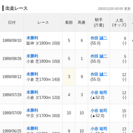
出走レース
2002/12/20 00:00
騎手
人気
日付
レース
着順
馬番
(オッズ)
(斤量)
未勝利
作田 誠二
6
1989/09/10
5
6
(-)
阪神 ダ1800m 10頭
(55.0)
未勝利
作田 誠二
5
1989/08/26
5
1
(-)
小倉 芝1800m 10頭
(55.0)
未勝利
作田 誠二
12
1989/08/12
3
9
(-)
小倉 芝1700m 14頭
(55.0)
未勝利
小谷 祐司
12
1989/07/29
4
3
(-)
小倉 ダ1700m 12頭
(▲52.0)
未勝利
小谷 祐司
15
1989/07/09
10
10
(-)
中京 ダ1700m 16頭
(▲52.0)
未勝利
小谷 祐司
13
1989/06/25
9
10