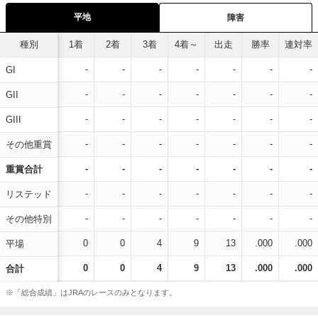
平地
障害
種別
1着
2着
3着
4着～
出走
勝率
連対率
-
-
-
-
-
-
-
GI
-
-
-
-
-
-
-
GII
-
-
-
-
-
-
-
GIII
-
-
-
-
-
-
-
その他重賞
-
-
-
-
-
-
-
重賞合計
-
-
-
-
-
-
-
リステッド
-
-
-
-
-
-
-
その他特別
0
0
4
9
13
.000
.000
平場
0
0
4
9
13
.000
.000
合計
※「総合成績」はJRAのレースのみとなります。