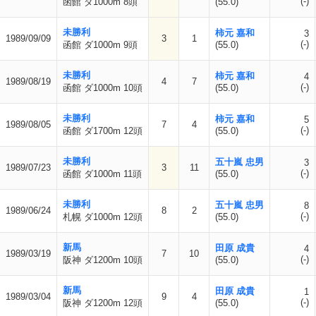
(-)
函館 ダ1000m 8頭
(55.0)
未勝利
柿元 嘉和
3
1989/09/09
3
1
(-)
函館 ダ1000m 9頭
(55.0)
未勝利
柿元 嘉和
4
1989/08/19
4
7
(-)
函館 ダ1000m 10頭
(55.0)
未勝利
柿元 嘉和
5
1989/08/05
7
4
(-)
函館 ダ1700m 12頭
(55.0)
未勝利
五十嵐 忠男
3
1989/07/23
3
11
(-)
函館 ダ1000m 11頭
(55.0)
未勝利
五十嵐 忠男
8
1989/06/24
8
2
(-)
札幌 ダ1000m 12頭
(55.0)
新馬
田原 成貴
4
1989/03/19
7
10
(-)
阪神 ダ1200m 10頭
(55.0)
新馬
田原 成貴
1
1989/03/04
9
4
(-)
阪神 ダ1200m 12頭
(55.0)