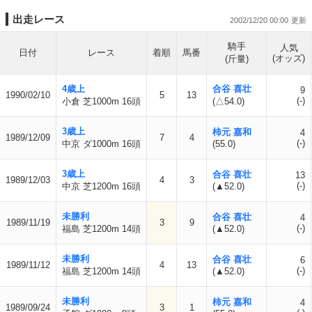
出走レース
2002/12/20 00:00
騎手
人気
日付
レース
着順
馬番
(オッズ)
(斤量)
4歳上
合谷 喜壮
9
1990/02/10
5
13
(-)
小倉 芝1000m 16頭
(△54.0)
3歳上
柿元 嘉和
4
1989/12/09
7
4
(-)
中京 ダ1000m 16頭
(55.0)
3歳上
合谷 喜壮
13
1989/12/03
4
3
(-)
中京 芝1200m 16頭
(▲52.0)
未勝利
合谷 喜壮
4
1989/11/19
3
9
(-)
福島 芝1200m 14頭
(▲52.0)
未勝利
合谷 喜壮
6
1989/11/12
4
13
(-)
福島 芝1200m 14頭
(▲52.0)
未勝利
柿元 嘉和
4
1989/09/24
3
1