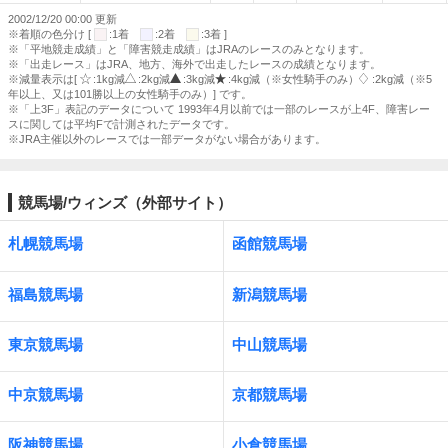
2002/12/20 00:00 更新
※着順の色分け [
:1着
:2着
:3着 ]
※「平地競走成績」と「障害競走成績」はJRAのレースのみとなります。
※「出走レース」はJRA、地方、海外で出走したレースの成績となります。
※減量表示は[
:1kg減
:2kg減
:3kg減
:4kg減（※女性騎手のみ）
:2kg減（※5
年以上、又は101勝以上の女性騎手のみ）] です。
※「上3F」表記のデータについて 1993年4月以前では一部のレースが上4F、障害レー
スに関しては平均Fで計測されたデータです。
※JRA主催以外のレースでは一部データがない場合があります。
競馬場/ウィンズ（外部サイト）
札幌競馬場
函館競馬場
福島競馬場
新潟競馬場
東京競馬場
中山競馬場
中京競馬場
京都競馬場
阪神競馬場
小倉競馬場