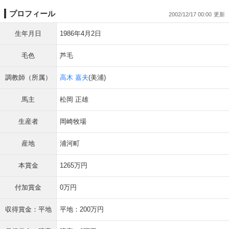
プロフィール
2002/12/17 00:00
生年月日
1986年4月2日
毛色
芦毛
調教師（所属）
高木 嘉夫
(美浦)
馬主
松岡 正雄
生産者
岡崎牧場
産地
浦河町
本賞金
1265万円
付加賞金
0万円
収得賞金：平地
平地：200万円