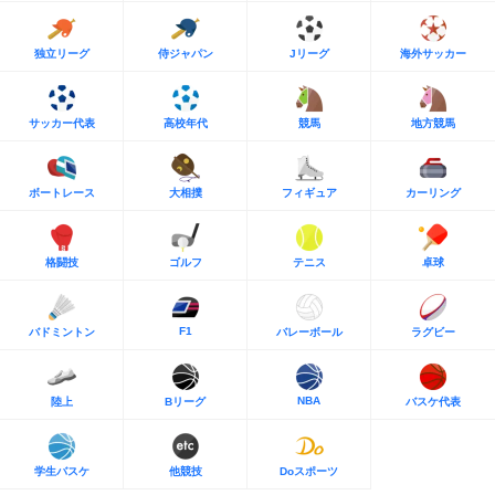
独立リーグ
侍ジャパン
Jリーグ
海外サッカー
サッカー代表
高校年代
競馬
地方競馬
ボートレース
大相撲
フィギュア
カーリング
格闘技
ゴルフ
テニス
卓球
F1
バドミントン
バレーボール
ラグビー
NBA
陸上
Bリーグ
バスケ代表
学生バスケ
他競技
Doスポーツ