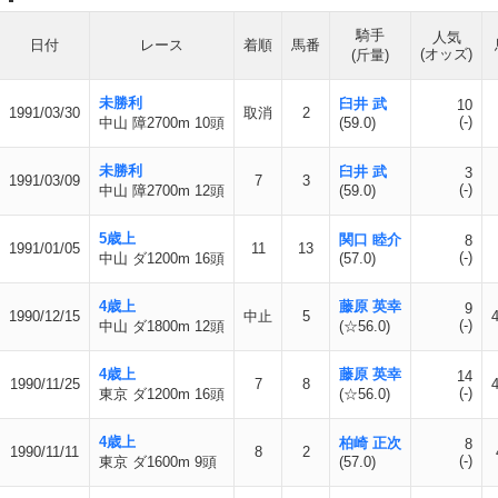
騎手
人気
日付
レース
着順
馬番
(オッズ)
(斤量)
未勝利
臼井 武
10
1991/03/30
取消
2
(-)
中山 障2700m 10頭
(59.0)
未勝利
臼井 武
3
1991/03/09
7
3
(-)
中山 障2700m 12頭
(59.0)
5歳上
関口 睦介
8
1991/01/05
11
13
(-)
中山 ダ1200m 16頭
(57.0)
4歳上
藤原 英幸
9
1990/12/15
中止
5
(-)
中山 ダ1800m 12頭
(☆56.0)
4歳上
藤原 英幸
14
1990/11/25
7
8
(-)
東京 ダ1200m 16頭
(☆56.0)
4歳上
柏崎 正次
8
1990/11/11
8
2
(-)
東京 ダ1600m 9頭
(57.0)