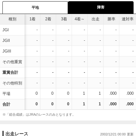
障害
平地
種別
1着
2着
3着
4着～
出走
勝率
連対率
-
-
-
-
-
-
-
JGI
-
-
-
-
-
-
-
JGII
-
-
-
-
-
-
-
JGIII
-
-
-
-
-
-
-
その他重賞
-
-
-
-
-
-
-
重賞合計
-
-
-
-
-
-
-
その他特別
0
0
0
1
1
.000
.000
平場
0
0
0
1
1
.000
.000
合計
※「総合成績」はJRAのレースのみとなります。
出走レース
2002/12/21 00:00