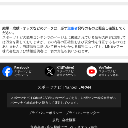
結果・成績・オッズなどのデータは、必ず
主催者
発行のものと照合し確認してく
ださい。
スポーツナビの競馬コンテンツのページ上に掲載されている情報の内容に関して
は万全を期しておりますが、その内容の正確性および安全性を保証するものでは
ありません。当該情報に基づいて被ったいかなる損害についても、LINEヤフー
株式会社および情報提供者は一切の責任を負いかねます。
Facebook
X(旧Twitter)
YouTube
スポーツナビ
スポーツナビ
スポーツナビ
公式ページ
公式アカウント
公式チャンネル
スポーツナビ
Yahoo! JAPAN
スポーツナビはYahoo! JAPANのサービスであり、LINEヤフー株式会社がス
ポーツナビ株式会社と協力して運営しています。
プライバシーポリシー
プライバシーセンター
規約
会社概要
免責事項
広告掲載について
スタッフ募集