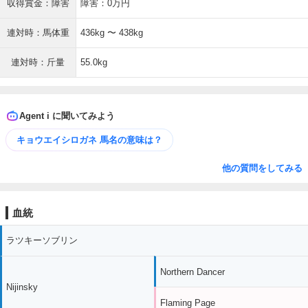
収得賞金：障害
障害：0万円
連対時：馬体重
436kg 〜 438kg
連対時：斤量
55.0kg
Agent i に聞いてみよう
キョウエイシロガネ 馬名の意味は？
他の質問をしてみる
血統
ラツキーソブリン
Northern Dancer
Nijinsky
Flaming Page