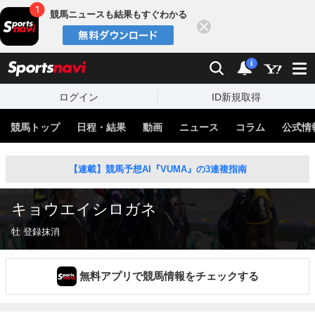
競馬ニュースも結果もすぐわかる
閉じる
スポーツナビ
検索
通知
i
ログイン
ID新規取得
競馬トップ
日程・結果
動画
ニュース
コラム
公式情
【連載】競馬予想AI『VUMA』の3連複指南
キョウエイシロガネ
牡 登録抹消
無料アプリで競馬情報をチェックする