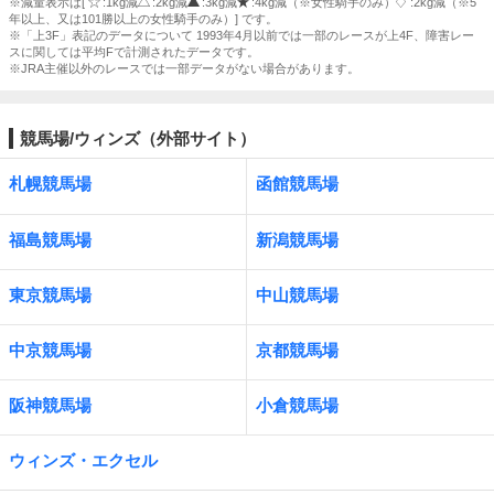
※減量表示は[
:1kg減
:2kg減
:3kg減
:4kg減（※女性騎手のみ）
:2kg減（※5
年以上、又は101勝以上の女性騎手のみ）] です。
※「上3F」表記のデータについて 1993年4月以前では一部のレースが上4F、障害レー
スに関しては平均Fで計測されたデータです。
※JRA主催以外のレースでは一部データがない場合があります。
競馬場/ウィンズ（外部サイト）
札幌競馬場
函館競馬場
福島競馬場
新潟競馬場
東京競馬場
中山競馬場
中京競馬場
京都競馬場
阪神競馬場
小倉競馬場
ウィンズ・エクセル