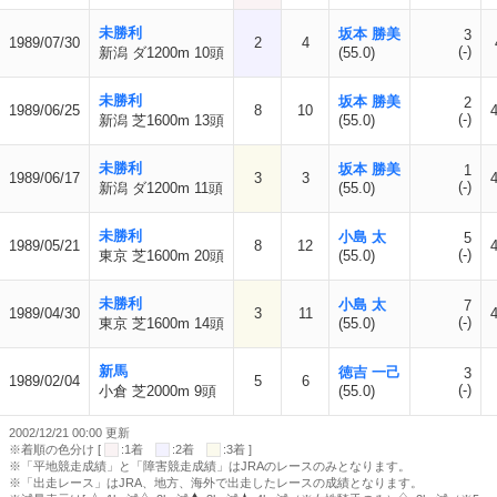
未勝利
坂本 勝美
3
1989/07/30
2
4
(-)
新潟 ダ1200m 10頭
(55.0)
未勝利
坂本 勝美
2
1989/06/25
8
10
(-)
新潟 芝1600m 13頭
(55.0)
未勝利
坂本 勝美
1
1989/06/17
3
3
(-)
新潟 ダ1200m 11頭
(55.0)
未勝利
小島 太
5
1989/05/21
8
12
(-)
東京 芝1600m 20頭
(55.0)
未勝利
小島 太
7
1989/04/30
3
11
(-)
東京 芝1600m 14頭
(55.0)
新馬
徳吉 一己
3
1989/02/04
5
6
(-)
小倉 芝2000m 9頭
(55.0)
2002/12/21 00:00 更新
※着順の色分け [
:1着
:2着
:3着 ]
※「平地競走成績」と「障害競走成績」はJRAのレースのみとなります。
※「出走レース」はJRA、地方、海外で出走したレースの成績となります。