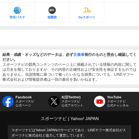
学生バスケ
他競技
Doスポーツ
結果・成績・オッズなどのデータは、必ず
主催者
発行のものと照合し確認してく
ださい。
スポーツナビの競馬コンテンツのページ上に掲載されている情報の内容に関して
は万全を期しておりますが、その内容の正確性および安全性を保証するものでは
ありません。当該情報に基づいて被ったいかなる損害についても、LINEヤフー
株式会社および情報提供者は一切の責任を負いかねます。
Facebook
X(旧Twitter)
YouTube
スポーツナビ
スポーツナビ
スポーツナビ
公式ページ
公式アカウント
公式チャンネル
スポーツナビ
Yahoo! JAPAN
スポーツナビはYahoo! JAPANのサービスであり、LINEヤフー株式会社がス
ポーツナビ株式会社と協力して運営しています。