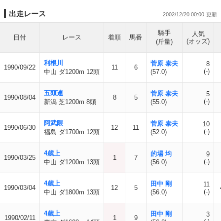
出走レース
2002/12/20 00:00
騎手
人気
日付
レース
着順
馬番
(オッズ)
(斤量)
利根川
菅原 泰夫
8
1990/09/22
11
6
(-)
中山 ダ1200m 12頭
(57.0)
五頭連
菅原 泰夫
5
1990/08/04
8
5
(-)
新潟 芝1200m 8頭
(55.0)
阿武隈
菅原 泰夫
10
1990/06/30
12
11
(-)
福島 ダ1700m 12頭
(52.0)
4歳上
的場 均
9
1990/03/25
1
7
(-)
中山 ダ1200m 13頭
(56.0)
4歳上
田中 剛
11
1990/03/04
12
5
(-)
中山 ダ1800m 13頭
(56.0)
4歳上
田中 剛
3
1990/02/11
1
9