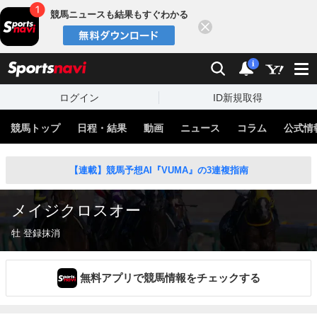
競馬ニュースも結果もすぐわかる
閉じる
スポーツナビ
検索
通知
i
ログイン
ID新規取得
競馬トップ
日程・結果
動画
ニュース
コラム
公式情
【連載】競馬予想AI『VUMA』の3連複指南
メイジクロスオー
牡 登録抹消
無料アプリで競馬情報をチェックする