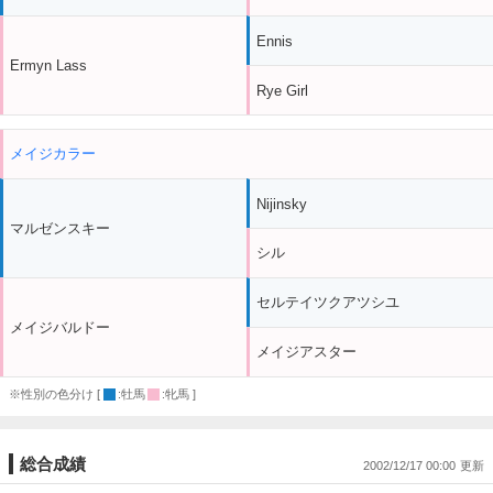
Ennis
Ermyn Lass
Rye Girl
メイジカラー
Nijinsky
マルゼンスキー
シル
セルテイツクアツシユ
メイジバルドー
メイジアスター
※性別の色分け [
:牡馬
:牝馬 ]
総合成績
2002/12/17 00:00