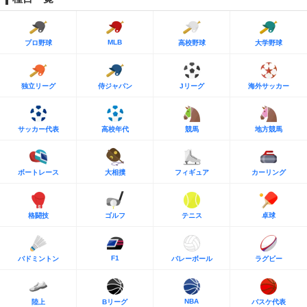
MLB
プロ野球
高校野球
大学野球
独立リーグ
侍ジャパン
Jリーグ
海外サッカー
サッカー代表
高校年代
競馬
地方競馬
ボートレース
大相撲
フィギュア
カーリング
格闘技
ゴルフ
テニス
卓球
F1
バドミントン
バレーボール
ラグビー
NBA
陸上
Bリーグ
バスケ代表