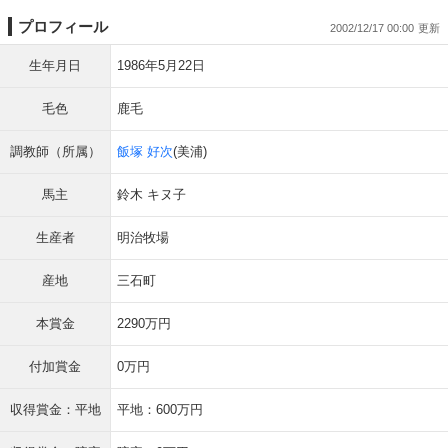
プロフィール
2002/12/17 00:00
生年月日
1986年5月22日
毛色
鹿毛
調教師（所属）
飯塚 好次
(美浦)
馬主
鈴木 キヌ子
生産者
明治牧場
産地
三石町
本賞金
2290万円
付加賞金
0万円
収得賞金：平地
平地：600万円