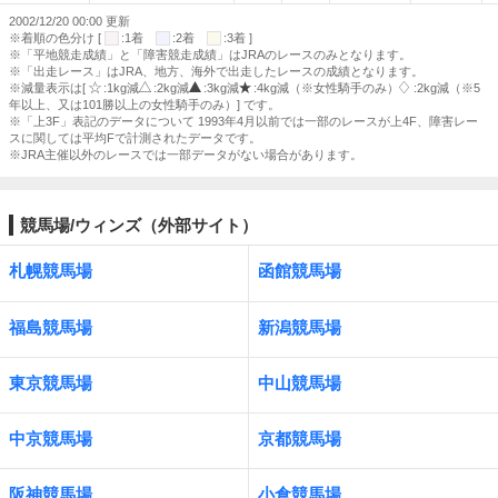
2002/12/20 00:00 更新
※着順の色分け [
:1着
:2着
:3着 ]
※「平地競走成績」と「障害競走成績」はJRAのレースのみとなります。
※「出走レース」はJRA、地方、海外で出走したレースの成績となります。
※減量表示は[
:1kg減
:2kg減
:3kg減
:4kg減（※女性騎手のみ）
:2kg減（※5
年以上、又は101勝以上の女性騎手のみ）] です。
※「上3F」表記のデータについて 1993年4月以前では一部のレースが上4F、障害レー
スに関しては平均Fで計測されたデータです。
※JRA主催以外のレースでは一部データがない場合があります。
競馬場/ウィンズ（外部サイト）
札幌競馬場
函館競馬場
福島競馬場
新潟競馬場
東京競馬場
中山競馬場
中京競馬場
京都競馬場
阪神競馬場
小倉競馬場