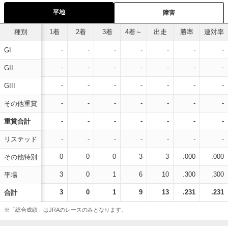
平地
障害
種別
1着
2着
3着
4着～
出走
勝率
連対率
-
-
-
-
-
-
-
GI
-
-
-
-
-
-
-
GII
-
-
-
-
-
-
-
GIII
-
-
-
-
-
-
-
その他重賞
-
-
-
-
-
-
-
重賞合計
-
-
-
-
-
-
-
リステッド
0
0
0
3
3
.000
.000
その他特別
3
0
1
6
10
.300
.300
平場
3
0
1
9
13
.231
.231
合計
※「総合成績」はJRAのレースのみとなります。