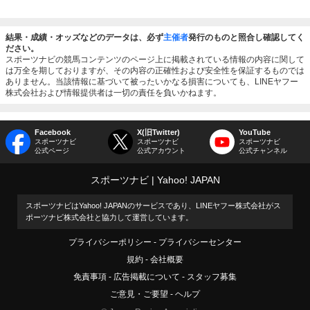
結果・成績・オッズなどのデータは、必ず
主催者
発行のものと照合し確認してく
ださい。
スポーツナビの競馬コンテンツのページ上に掲載されている情報の内容に関して
は万全を期しておりますが、その内容の正確性および安全性を保証するものでは
ありません。当該情報に基づいて被ったいかなる損害についても、LINEヤフー
株式会社および情報提供者は一切の責任を負いかねます。
Facebook
X(旧Twitter)
YouTube
スポーツナビ
スポーツナビ
スポーツナビ
公式ページ
公式アカウント
公式チャンネル
スポーツナビ
Yahoo! JAPAN
スポーツナビはYahoo! JAPANのサービスであり、LINEヤフー株式会社がス
ポーツナビ株式会社と協力して運営しています。
プライバシーポリシー
プライバシーセンター
規約
会社概要
免責事項
広告掲載について
スタッフ募集
ご意見・ご要望
ヘルプ