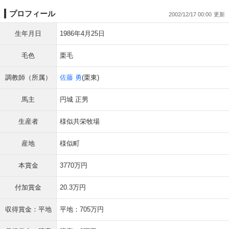
プロフィール
2002/12/17 00:00
生年月日
1986年4月25日
毛色
栗毛
調教師（所属）
佐藤 勇
(栗東)
馬主
円城 正男
生産者
様似共栄牧場
産地
様似町
本賞金
3770万円
付加賞金
20.3万円
収得賞金：平地
平地：705万円