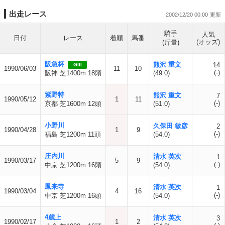
出走レース
2002/12/20 00:00
騎手
人気
日付
レース
着順
馬番
(オッズ)
(斤量)
阪急杯
熊沢 重文
14
GIII
1990/06/03
11
10
(-)
阪神 芝1400m 18頭
(49.0)
紫野特
熊沢 重文
7
1990/05/12
1
11
(-)
京都 芝1600m 12頭
(51.0)
小野川
久保田 敏彦
2
1990/04/28
1
9
(-)
福島 芝1200m 11頭
(54.0)
庄内川
清水 英次
1
1990/03/17
5
9
(-)
中京 芝1200m 16頭
(54.0)
鳳来寺
清水 英次
1
1990/03/04
4
16
(-)
中京 芝1200m 16頭
(54.0)
4歳上
清水 英次
3
1990/02/17
1
2