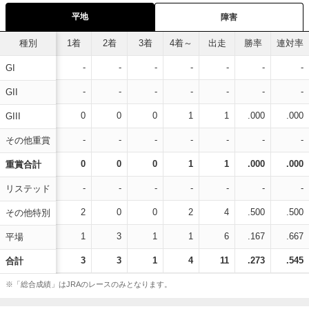
平地
障害
種別
1着
2着
3着
4着～
出走
勝率
連対率
-
-
-
-
-
-
-
GI
-
-
-
-
-
-
-
GII
0
0
0
1
1
.000
.000
GIII
-
-
-
-
-
-
-
その他重賞
0
0
0
1
1
.000
.000
重賞合計
-
-
-
-
-
-
-
リステッド
2
0
0
2
4
.500
.500
その他特別
1
3
1
1
6
.167
.667
平場
3
3
1
4
11
.273
.545
合計
※「総合成績」はJRAのレースのみとなります。