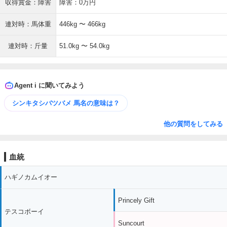
収得賞金：障害
障害：0万円
連対時：馬体重
446kg 〜 466kg
連対時：斤量
51.0kg 〜 54.0kg
Agent i に聞いてみよう
シンキタシバツバメ 馬名の意味は？
他の質問をしてみる
血統
ハギノカムイオー
Princely Gift
テスコボーイ
Suncourt