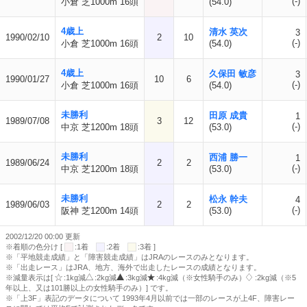
(-)
小倉 芝1000m 16頭
(54.0)
4歳上
清水 英次
3
1990/02/10
2
10
(-)
小倉 芝1000m 16頭
(54.0)
4歳上
久保田 敏彦
3
1990/01/27
10
6
(-)
小倉 芝1000m 16頭
(54.0)
未勝利
田原 成貴
1
1989/07/08
3
12
(-)
中京 芝1200m 18頭
(53.0)
未勝利
西浦 勝一
1
1989/06/24
2
2
(-)
中京 芝1200m 18頭
(53.0)
未勝利
松永 幹夫
4
1989/06/03
2
2
(-)
阪神 芝1200m 14頭
(53.0)
2002/12/20 00:00 更新
※着順の色分け [
:1着
:2着
:3着 ]
※「平地競走成績」と「障害競走成績」はJRAのレースのみとなります。
※「出走レース」はJRA、地方、海外で出走したレースの成績となります。
※減量表示は[
:1kg減
:2kg減
:3kg減
:4kg減（※女性騎手のみ）
:2kg減（※5
年以上、又は101勝以上の女性騎手のみ）] です。
※「上3F」表記のデータについて 1993年4月以前では一部のレースが上4F、障害レー