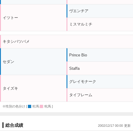
ヴエンチア
イツトー
ミスマルミチ
キタシバツバメ
Prince Bio
セダン
Staffa
グレイモナーク
タイズキ
タイフレーム
※性別の色分け [
:牡馬
:牝馬 ]
総合成績
2002/12/17 00:00