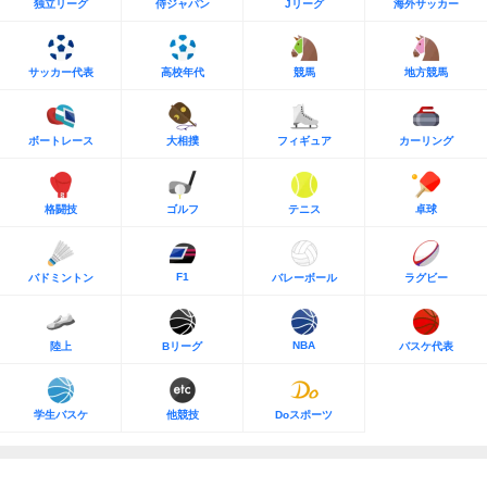
独立リーグ
侍ジャパン
Jリーグ
海外サッカー
サッカー代表
高校年代
競馬
地方競馬
ボートレース
大相撲
フィギュア
カーリング
格闘技
ゴルフ
テニス
卓球
F1
バドミントン
バレーボール
ラグビー
NBA
陸上
Bリーグ
バスケ代表
学生バスケ
他競技
Doスポーツ