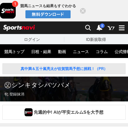
競馬ニュースも結果もすぐわかる
閉じる
スポーツナビ
検索
通知
i
ログイン
ID新規取得
競馬トップ
日程・結果
動画
ニュース
コラム
公式情
真中満＆五十嵐亮太が佐賀競馬予想に挑戦！（PR）
シンキタシバツバメ
牝 登録抹消
先週的中! AIが平安エルムSを大予想