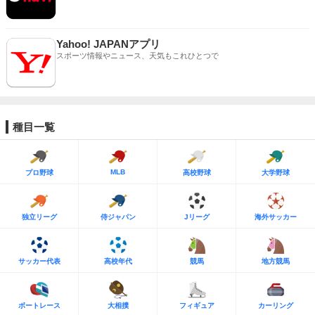
Yahoo! JAPANアプリ
スポーツ情報やニュース、天気もこれひとつで
種目一覧
MLB
プロ野球
高校野球
大学野球
独立リーグ
侍ジャパン
Jリーグ
海外サッカー
サッカー代表
高校年代
競馬
地方競馬
ボートレース
大相撲
フィギュア
カーリング