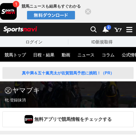
競馬ニュースも結果もすぐわかる
閉じる
スポーツナビ
検索
通知
i
ログイン
ID新規取得
競馬トップ
日程・結果
動画
ニュース
コラム
公式情
真中満＆五十嵐亮太が佐賀競馬予想に挑戦！（PR）
ヤマブキ
牝 登録抹消
無料アプリで競馬情報をチェックする