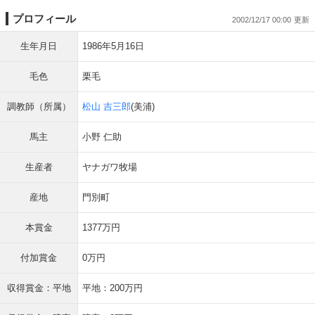
プロフィール
2002/12/17 00:00
生年月日
1986年5月16日
毛色
栗毛
調教師（所属）
松山 吉三郎
(美浦)
馬主
小野 仁助
生産者
ヤナガワ牧場
産地
門別町
本賞金
1377万円
付加賞金
0万円
収得賞金：平地
平地：200万円