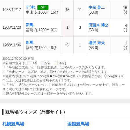
テ3牝
中舘 英二
16
GIII
1988/12/17
15
11
(-)
中山 芝1600m 16頭
(53.0)
新馬
田面木 博公
4
1988/11/20
1
3
(-)
福島 芝1200m 9頭
(53.0)
新馬
増沢 末夫
1
1988/11/06
5
1
(-)
福島 芝1200m 6頭
(53.0)
2002/12/20 00:00 更新
※着順の色分け [
:1着
:2着
:3着 ]
※「平地競走成績」と「障害競走成績」はJRAのレースのみとなります。
※「出走レース」はJRA、地方、海外で出走したレースの成績となります。
※減量表示は[
:1kg減
:2kg減
:3kg減
:4kg減（※女性騎手のみ）
:2kg減（※5
年以上、又は101勝以上の女性騎手のみ）] です。
※「上3F」表記のデータについて 1993年4月以前では一部のレースが上4F、障害レー
スに関しては平均Fで計測されたデータです。
※JRA主催以外のレースでは一部データがない場合があります。
競馬場/ウィンズ（外部サイト）
札幌競馬場
函館競馬場