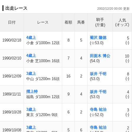
出走レース
2002/12/20 00:00
騎手
人気
日付
レース
着順
馬番
(オッズ)
(斤量)
4歳上
菊沢 隆徳
5
1990/02/18
8
5
(-)
小倉 ダ1000m 12頭
(☆53.0)
4歳上
田面木 博公
10
1990/02/10
7
4
(-)
小倉 芝1000m 16頭
(54.0)
3歳上
坂井 千明
8
1989/12/09
16
2
(-)
中山 ダ1200m 16頭
(53.0)
摺上特
坂井 千明
4
1989/11/11
9
4
(-)
福島 ダ1000m 12頭
(53.0)
3歳上
寺島 祐治
3
1989/10/28
6
2
(-)
東京 ダ1200m 9頭
(☆52.0)
3歳上
寺島 祐治
2
1989/10/08
5
6