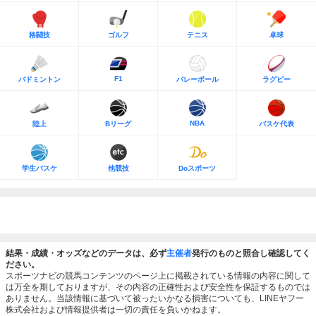
格闘技
ゴルフ
テニス
卓球
F1
バドミントン
バレーボール
ラグビー
NBA
陸上
Bリーグ
バスケ代表
学生バスケ
他競技
Doスポーツ
結果・成績・オッズなどのデータは、必ず
主催者
発行のものと照合し確認してく
ださい。
スポーツナビの競馬コンテンツのページ上に掲載されている情報の内容に関して
は万全を期しておりますが、その内容の正確性および安全性を保証するものでは
ありません。当該情報に基づいて被ったいかなる損害についても、LINEヤフー
株式会社および情報提供者は一切の責任を負いかねます。