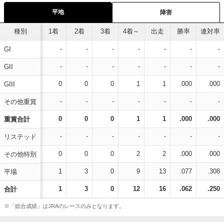
平地
障害
種別
1着
2着
3着
4着～
出走
勝率
連対率
-
-
-
-
-
-
-
GI
-
-
-
-
-
-
-
GII
0
0
0
1
1
.000
.000
GIII
-
-
-
-
-
-
-
その他重賞
0
0
0
1
1
.000
.000
重賞合計
-
-
-
-
-
-
-
リステッド
0
0
0
2
2
.000
.000
その他特別
1
3
0
9
13
.077
.308
平場
1
3
0
12
16
.062
.250
合計
※「総合成績」はJRAのレースのみとなります。