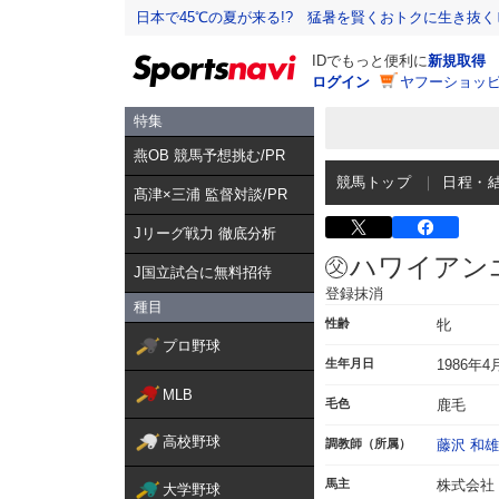
日本で45℃の夏が来る!? 猛暑を賢くおトクに生き抜く
IDでもっと便利に
新規取得
ログイン
ヤフーショッピ
特集
燕OB 競馬予想挑む/PR
競馬トップ
日程・
髙津×三浦 監督対談/PR
Jリーグ戦力 徹底分析
ハワイアン
J国立試合に無料招待
登録抹消
種目
性齢
牝
プロ野球
生年月日
1986年4
MLB
毛色
鹿毛
高校野球
調教師（所属）
藤沢 和雄
馬主
株式会社
大学野球