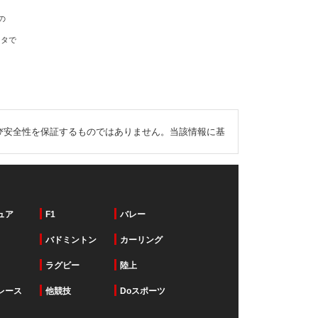
の
ータで
び安全性を保証するものではありません。当該情報に基
ュア
F1
バレー
バドミントン
カーリング
ラグビー
陸上
レース
他競技
Doスポーツ