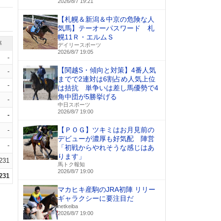
2026/8/7 19:21
【札幌＆新潟＆中京の危険な人
気馬】テーオーパスワード 札
幌11Ｒ・エルムＳ
率
デイリースポーツ
2026/8/7 19:05
-
【関越S・傾向と対策】4番人気
-
までで2連対は6割占め人気上位
-
は拮抗 単争いは差し馬優勢で4
角中団が5勝挙げる
-
中日スポーツ
2026/8/7 19:00
-
【ＰＯＧ】ツキミはお月見前の
-
デビューが濃厚も好気配 陣営
-
「初戦からやれそうな感じはあ
ります」
.231
馬トク報知
2026/8/7 19:00
.231
マカヒキ産駒のJRA初陣 リリー
ギャラクシーに要注目だ
netkeiba
2026/8/7 19:00