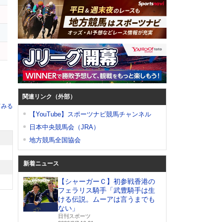
関連リンク（外部）
てみる
【YouTube】スポーツナビ競馬チャンネル
日本中央競馬会（JRA）
地方競馬全国協会
新着ニュース
【シャーガーＣ】初参戦香港の
フェラリス騎手「武豊騎手は生
ける伝説。ムーアは言うまでも
ない」
日刊スポーツ