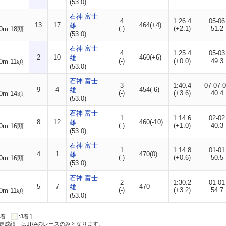
(53.0)
石神 富士
4
1:26.4
05-06
13
17
464(+4)
雄
(-)
(+2.1)
51.2
0m 18頭
(53.0)
石神 富士
4
1:25.4
05-03
2
10
460(+6)
雄
(-)
(+0.0)
49.3
0m 11頭
(53.0)
石神 富士
3
1:40.4
07-07-
9
4
454(-6)
雄
(-)
(+3.6)
40.4
0m 14頭
(53.0)
石神 富士
1
1:14.6
02-02
8
12
460(-10)
雄
(-)
(+1.0)
40.3
0m 16頭
(53.0)
石神 富士
1
1:14.8
01-01
4
1
470(0)
雄
(-)
(+0.6)
50.5
0m 16頭
(53.0)
石神 富士
2
1:30.2
01-01
5
7
470
雄
(-)
(+3.2)
54.7
0m 11頭
(53.0)
:2着
:3着 ]
走成績」はJRAのレースのみとなります。