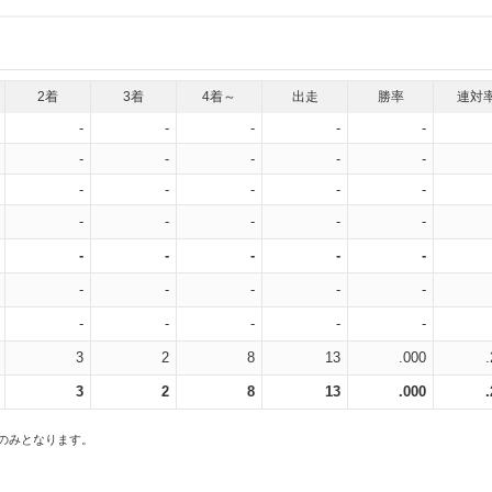
2着
3着
4着～
出走
勝率
連対
-
-
-
-
-
-
-
-
-
-
-
-
-
-
-
-
-
-
-
-
-
-
-
-
-
-
-
-
-
-
-
-
-
-
-
3
2
8
13
.000
3
2
8
13
.000
スのみとなります。