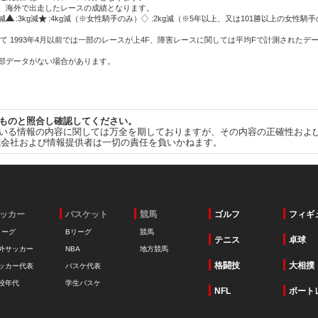
方、海外で出走したレースの成績となります。
g減
:3kg減
:4kg減（※女性騎手のみ）
:2kg減（※5年以上、又は101勝以上の女性騎手
て 1993年4月以前では一部のレースが上4F、障害レースに関しては平均Fで計測されたデ
一部データがない場合があります。
ものと照合し確認してください。
いる情報の内容に関しては万全を期しておりますが、その内容の正確性およ
式会社および情報提供者は一切の責任を負いかねます。
ッカー
バスケット
競馬
ゴルフ
フィギ
リーグ
Bリーグ
競馬
テニス
卓球
外サッカー
NBA
地方競馬
格闘技
大相撲
ッカー代表
バスケ代表
校年代
学生バスケ
NFL
ボート