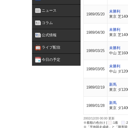
ニュース
未勝利
1989/05/20
東京 芝140
コラム
未勝利
1989/04/30
東京 芝140
公式情報
ライブ配信
未勝利
1989/03/25
中山 芝160
今日の予定
未勝利
1989/03/05
中山 ダ120
新馬
1989/02/19
東京 ダ120
新馬
1989/01/28
東京 ダ140
2002/12/20 00:00 更新
※着順の色分け [
:1着
※「平地競走成績」と「障害競