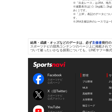
※「出走レース」はJRA、地
※減量表示は[
:1kg減
:2k
み）] です。
※「上3F」表記のデータについ
す。
※JRA主催以外のレースでは
結果・成績・オッズなどのデータは、必ず
主催者
発行の
スポーツナビの競馬コンテンツのページ上に掲載されて
づいて被ったいかなる損害についても、LINEヤフー株
Facebook
野球
サ
スポーツナビ
プロ野球
J
公式ページ
MLB
海
X（旧Twitter）
高校野球
サ
スポーツナビ
公式アカウント
大学野球
高
独立リーグ
YouTube
スポーツナビ
侍ジャパン