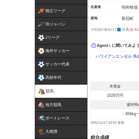
生産者
明和牧場
独立リーグ
産地
新冠町
侍ジャパン
※性別の色分け [
:牡馬
:牝
Jリーグ
Agent i に聞いてみよ
海外サッカー
ハワイアンエンゼル 馬
サッカー代表
高校年代
本賞金
競馬
1029万円
地方競馬
連対時
456kg 
ボートレース
2002/12/17 00:00
大相撲
総合成績