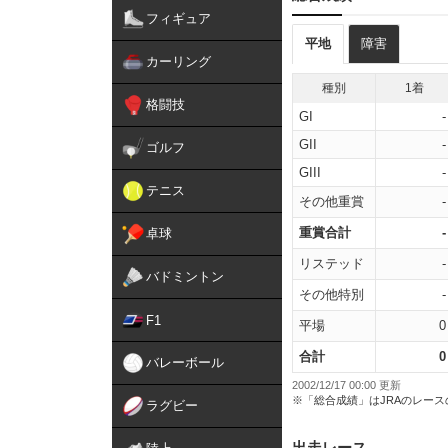
フィギュア
平地
障害
カーリング
種別
1着
格闘技
GI
-
GII
-
ゴルフ
GIII
-
テニス
その他重賞
-
重賞合計
-
卓球
リステッド
-
バドミントン
その他特別
-
F1
平場
0
合計
0
バレーボール
2002/12/17 00:00 更新
※「総合成績」はJRAのレー
ラグビー
出走レース