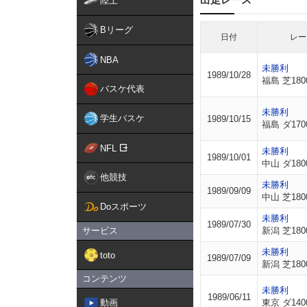
陸上
Bリーグ
日付
レー
NBA
未勝利
1989/10/28
福島 芝180
バスケ代表
未勝利
学生バスケ
1989/10/15
福島 ダ170
NFL
未勝利
1989/10/01
中山 ダ180
他競技
未勝利
1989/09/09
中山 芝180
Doスポーツ
未勝利
1989/07/30
サービス
新潟 芝180
未勝利
toto
1989/07/09
新潟 芝180
コンテンツ
未勝利
1989/06/11
動画
東京 ダ140