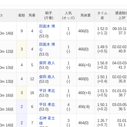
騎手
人気
タイム
通過順
ス
着順
馬番
馬体重
(斤量)
(オッズ)
差
上3F
田面木 博
1
1:52.0
09-10-11
9
4
466(0)
公
(-)
(+1.2)
37.3
0m 14頭
(53.0)
田面木 博
1
1:49.5
02-02-02
3
4
466(0)
公
(-)
(+0.5)
40.8
0m 12頭
(53.0)
柴田 政人
1
1:56.8
04-03-03
4
5
466(+6)
(-)
(+0.2)
41.3
0m 13頭
(53.0)
柴田 政人
1
1:50.1
02-02-02
4
12
460(0)
(-)
(+0.4)
35.8
0m 13頭
(53.0)
平目 孝志
1
1:51.5
01-01-01
3
16
460(+4)
(-)
(+0.5)
38.7
0m 16頭
(53.0)
平目 孝志
4
1:50.1
03-03-05
2
6
456(-8)
(-)
(+0.2)
36.5
0m 16頭
(53.0)
石神 富士
3
1:26.7
01-01
2
7
464(0)
雄
(-)
(+0.7)
51.1
0m 14頭