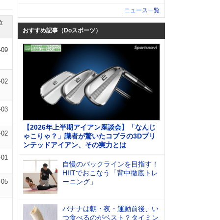
ニュース一覧
位
おすすめ記事（Doスポーツ）
-09
-02
-03
【2026年上半期アイアン座談会】「なんじ
-02
ゃこりゃ？」識者が驚いたコブラの3Dプリ
ンテッドアイアン、その実力とは
-01
自慢のバックラインを目指す！
HIITでおこなう「背中徹底トレ
-05
ーニング」
バナナは朝・夜・運動前後、い
つ食べるのがベスト？タイミン