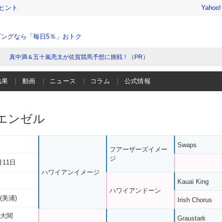
ヒント
Yahoo
ングなら「毎日5％」おトク
真中満＆五十嵐亮太が佐賀競馬予想に挑戦！（PR）
結果
動画
ニュース
コラム
公式情報
エンゼル
Swaps
フアーザーズイメー
ジ
月11日
ハワイアンイメージ
Kauai King
ハワイアンドーン
(美浦)
Irish Chorus
 大関
Graustark