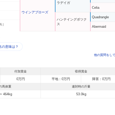
ラデイガ
Celia
ウインアプローズ
Quadrangle
ハンテイングボツク
ス
馬 ]
Abermaid
う
名の意味は？
他の質問をし
付加賞金
収得賞金
0万円
平地：0万円
障害：0万円
の馬体重
連対時の斤量
〜 464kg
53.0kg