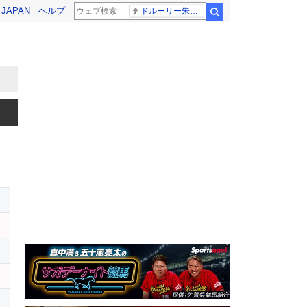
! JAPAN
ヘルプ
ドルーリー朱瑛里 木田美緒莉
検索
ジ