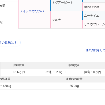
ネヴアービート
牧場
Bride Elect
メイシヨウワカバ
ムーテイエ
マルナ
馬 ]
リユウフレー
う
名の意味は？
他の質問をし
付加賞金
収得賞金
13.6万円
平地：620万円
障害：0万円
の馬体重
連対時の斤量
〜 480kg
55.0kg