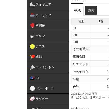
フィギュア
平地
障害
カーリング
種別
1着
格闘技
GI
-
GII
-
ゴルフ
GIII
-
テニス
その他重賞
-
重賞合計
-
卓球
リステッド
-
バドミントン
その他特別
1
F1
平場
2
合計
3
バレーボール
2002/12/17 00:00 更新
※「総合成績」はJRAのレー
ラグビー
出走レース