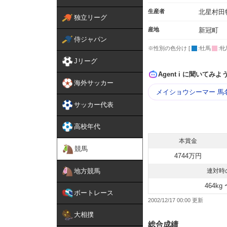
生産者
北星村田
独立リーグ
産地
新冠町
侍ジャパン
※性別の色分け [
:牡馬
:牝
Jリーグ
Agent i に聞いてみよ
海外サッカー
メイショウシーマー 馬
サッカー代表
高校年代
本賞金
競馬
4744万円
地方競馬
連対時
464kg 
ボートレース
2002/12/17 00:00
大相撲
総合成績