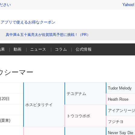
ださい
Yahoo
、アプリで使えるお得なクーポン
真中満＆五十嵐亮太が佐賀競馬予想に挑戦！（PR）
結果
動画
ニュース
コラム
公式情報
ウシーマー
Tudor Melody
テユデナム
月20日
Heath Rose
ホスピタリテイ
アイアンリー
トウコウポポ
(栗東)
フジチヨ
Never Say Die