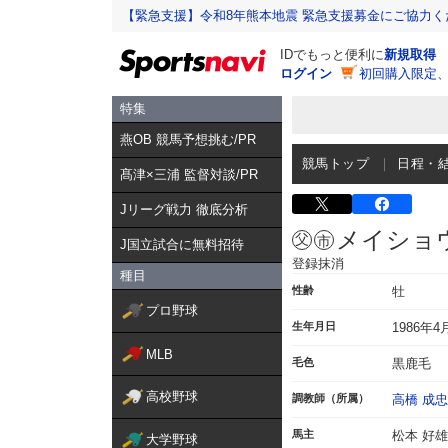
【緊急支援】令和8年熊本地震 緊急支援募金にご協力く
IDでもっと便利に
新規取得
ログイン
初回購入限定
特集
燕OB 競馬予想挑む/PR
競馬トップ
日程・
髙津×三浦 監督対談/PR
Jリーグ戦力 徹底分析
メイショ
J国立試合に無料招待
登録抹消
種目
性齢
牡
プロ野球
生年月日
1986年4
MLB
毛色
黒鹿毛
高校野球
調教師（所属）
高橋 成忠
馬主
松本 好雄
大学野球