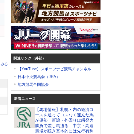
ム
関連リンク（外部）
てみる
【YouTube】スポーツナビ競馬チャンネル
日本中央競馬会（JRA）
地方競馬全国協会
新着ニュース
【馬場情報】札幌・内の経済コ
ースを通ってロスなく運んだ馬
が優勢 新潟・外回りは瞬発力
勝負で差し馬迫る 中京・高速
馬場が続き基本的には先行有利