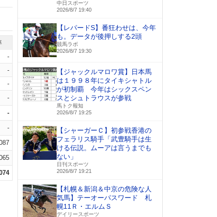
中日スポーツ
2026/8/7 19:40
【レパードS】番狂わせは、今年
も。データが後押しする2頭
率
競馬ラボ
2026/8/7 19:30
-
-
【ジャックルマロワ賞】日本馬
は１９９８年にタイキシャトル
-
が初制覇 今年はシックスペン
-
スとシュトラウスが参戦
馬トク報知
-
2026/8/7 19:25
-
【シャーガーＣ】初参戦香港の
フェラリス騎手「武豊騎手は生
.087
ける伝説。ムーアは言うまでも
ない」
.065
日刊スポーツ
2026/8/7 19:21
.074
【札幌＆新潟＆中京の危険な人
気馬】テーオーパスワード 札
幌11Ｒ・エルムＳ
デイリースポーツ