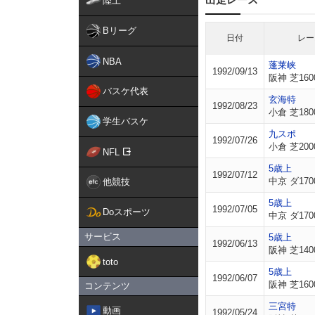
陸上
Bリーグ
日付
レー
NBA
蓬莱峡
1992/09/13
阪神 芝160
バスケ代表
玄海特
1992/08/23
小倉 芝180
学生バスケ
九スポ
1992/07/26
小倉 芝200
NFL
5歳上
1992/07/12
中京 ダ170
他競技
5歳上
1992/07/05
Doスポーツ
中京 ダ170
サービス
5歳上
1992/06/13
阪神 芝140
toto
5歳上
1992/06/07
阪神 芝160
コンテンツ
三宮特
動画
1992/05/24