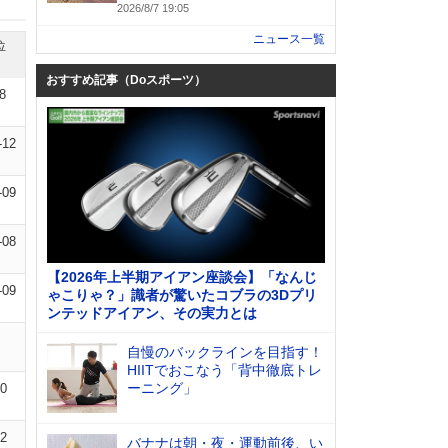
2026/8/7 19:05
ニュース一覧
位
おすすめ記事（Doスポーツ）
8
-12
-09
-08
【2026年上半期アイアン座談会】「なんじ
-09
ゃこりゃ？」識者が驚いたコブラの3Dプリ
ンテッドアイアン、その実力とは
自慢のバックラインを目指す！
HIITでおこなう「背中徹底トレ
ーニング」
10
02
バナナは朝・夜・運動前後、い