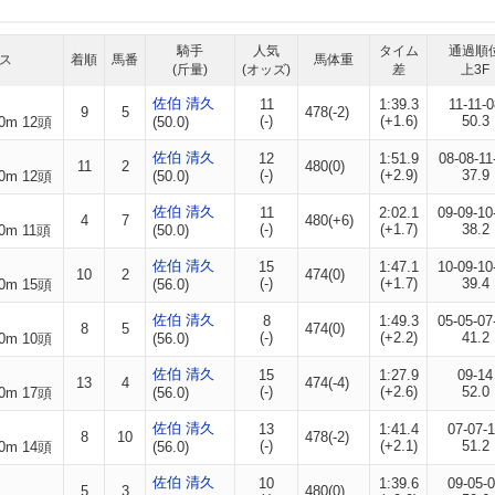
騎手
人気
タイム
通過順
ス
着順
馬番
馬体重
(斤量)
(オッズ)
差
上3F
佐伯 清久
11
1:39.3
11-11-0
9
5
478(-2)
(-)
(+1.6)
50.3
0m 12頭
(50.0)
佐伯 清久
12
1:51.9
08-08-11
11
2
480(0)
(-)
(+2.9)
37.9
0m 12頭
(50.0)
佐伯 清久
11
2:02.1
09-09-10
4
7
480(+6)
(-)
(+1.7)
38.2
0m 11頭
(50.0)
佐伯 清久
15
1:47.1
10-09-10
10
2
474(0)
(-)
(+1.7)
39.4
0m 15頭
(56.0)
佐伯 清久
8
1:49.3
05-05-07
8
5
474(0)
(-)
(+2.2)
41.2
0m 10頭
(56.0)
佐伯 清久
15
1:27.9
09-14
13
4
474(-4)
(-)
(+2.6)
52.0
0m 17頭
(56.0)
佐伯 清久
13
1:41.4
07-07-
8
10
478(-2)
(-)
(+2.1)
51.2
0m 14頭
(56.0)
佐伯 清久
10
1:39.6
09-05-
5
3
480(0)