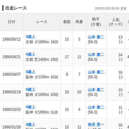
出走レース
2002/12/20 00:00
騎手
人気
日付
レース
着順
馬番
(オッズ)
(斤量)
4歳上
山本 康二
13
1990/05/12
15
5
(-)
京都 ダ1800m 16頭
(56.0)
4歳上
山本 康二
14
1990/04/21
17
11
(-)
京都 芝1400m 18頭
(56.0)
4歳上
山本 康二
16
1990/04/07
8
7
(-)
阪神 ダ1200m 16頭
(56.0)
4歳上
山本 康二
10
1990/03/18
10
10
(-)
阪神 ダ1800m 10頭
(56.0)
4歳上
山本 康二
11
1990/03/03
10
6
(-)
阪神 ダ1800m 11頭
(56.0)
4歳上
角田 晃一
16
1990/01/28
15
11