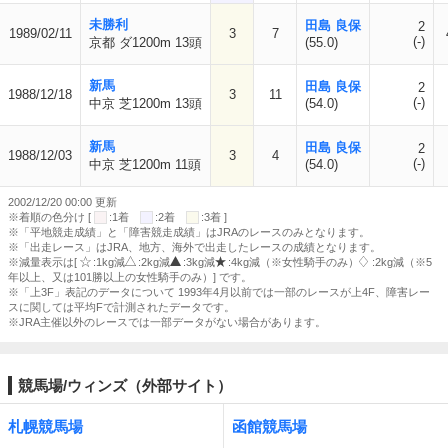
未勝利
田島 良保
2
1989/02/11
3
7
(-)
京都 ダ1200m 13頭
(55.0)
新馬
田島 良保
2
1988/12/18
3
11
(-)
中京 芝1200m 13頭
(54.0)
新馬
田島 良保
2
1988/12/03
3
4
(-)
中京 芝1200m 11頭
(54.0)
2002/12/20 00:00 更新
※着順の色分け [
:1着
:2着
:3着 ]
※「平地競走成績」と「障害競走成績」はJRAのレースのみとなります。
※「出走レース」はJRA、地方、海外で出走したレースの成績となります。
※減量表示は[
:1kg減
:2kg減
:3kg減
:4kg減（※女性騎手のみ）
:2kg減（※5
年以上、又は101勝以上の女性騎手のみ）] です。
※「上3F」表記のデータについて 1993年4月以前では一部のレースが上4F、障害レー
スに関しては平均Fで計測されたデータです。
※JRA主催以外のレースでは一部データがない場合があります。
競馬場/ウィンズ（外部サイト）
札幌競馬場
函館競馬場