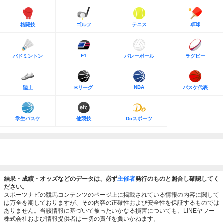
格闘技
ゴルフ
テニス
卓球
F1
バドミントン
バレーボール
ラグビー
NBA
陸上
Bリーグ
バスケ代表
学生バスケ
他競技
Doスポーツ
結果・成績・オッズなどのデータは、必ず
主催者
発行のものと照合し確認してく
ださい。
スポーツナビの競馬コンテンツのページ上に掲載されている情報の内容に関して
は万全を期しておりますが、その内容の正確性および安全性を保証するものでは
ありません。当該情報に基づいて被ったいかなる損害についても、LINEヤフー
株式会社および情報提供者は一切の責任を負いかねます。