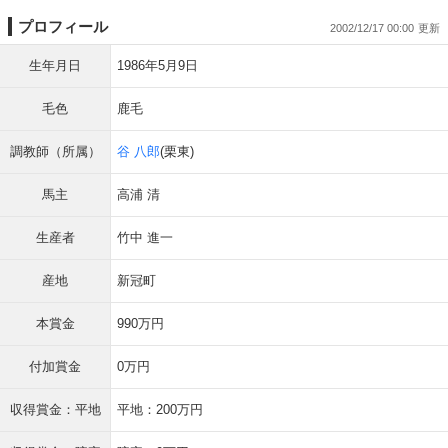
プロフィール
2002/12/17 00:00
生年月日
1986年5月9日
毛色
鹿毛
調教師（所属）
谷 八郎
(栗東)
馬主
高浦 清
生産者
竹中 進一
産地
新冠町
本賞金
990万円
付加賞金
0万円
収得賞金：平地
平地：200万円