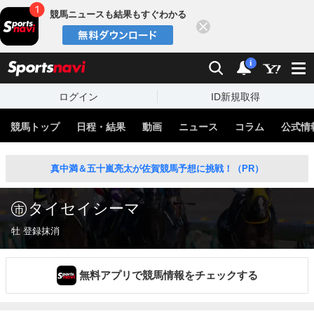
競馬ニュースも結果もすぐわかる
閉じる
スポーツナビ
検索
通知
i
ログイン
ID新規取得
競馬トップ
日程・結果
動画
ニュース
コラム
公式情
真中満＆五十嵐亮太が佐賀競馬予想に挑戦！（PR）
タイセイシーマ
牡 登録抹消
無料アプリで競馬情報をチェックする