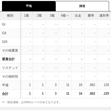
平地
障害
種別
1着
2着
3着
4着～
出走
勝率
連対率
-
-
-
-
-
-
-
GI
-
-
-
-
-
-
-
GII
-
-
-
-
-
-
-
GIII
-
-
-
-
-
-
-
その他重賞
-
-
-
-
-
-
-
重賞合計
-
-
-
-
-
-
-
リステッド
-
-
-
-
-
-
-
その他特別
1
1
3
11
16
.062
.125
平場
1
1
3
11
16
.062
.125
合計
※「総合成績」はJRAのレースのみとなります。