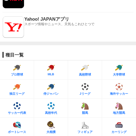
Yahoo! JAPANアプリ
スポーツ情報やニュース、天気もこれひとつで
種目一覧
MLB
プロ野球
高校野球
大学野球
独立リーグ
侍ジャパン
Jリーグ
海外サッカー
サッカー代表
高校年代
競馬
地方競馬
ボートレース
大相撲
フィギュア
カーリング