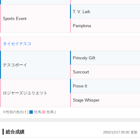
T. V. Lark
Sports Event
Pamplona
タイセイテスコ
Princely Gift
テスコボーイ
Suncourt
Prove It
ロジヤーズジユリエツト
Stage Whisper
※性別の色分け [
:牡馬
:牝馬 ]
総合成績
2002/12/17 00:00