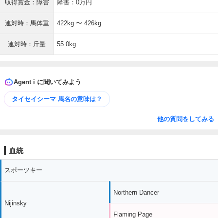
収得賞金：障害
障害：0万円
連対時：馬体重
422kg 〜 426kg
連対時：斤量
55.0kg
Agent i に聞いてみよう
タイセイシーマ 馬名の意味は？
他の質問をしてみる
血統
スポーツキー
Northern Dancer
Nijinsky
Flaming Page