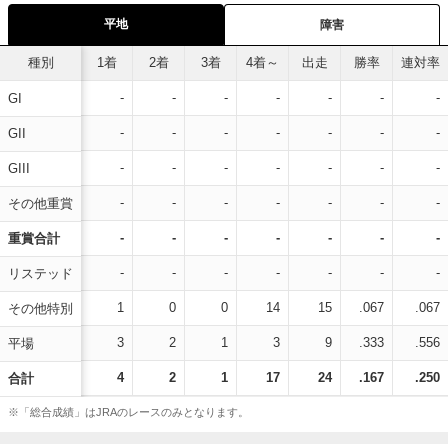
平地
障害
種別
1着
2着
3着
4着～
出走
勝率
連対率
-
-
-
-
-
-
-
GI
-
-
-
-
-
-
-
GII
-
-
-
-
-
-
-
GIII
-
-
-
-
-
-
-
その他重賞
-
-
-
-
-
-
-
重賞合計
-
-
-
-
-
-
-
リステッド
1
0
0
14
15
.067
.067
その他特別
3
2
1
3
9
.333
.556
平場
4
2
1
17
24
.167
.250
合計
※「総合成績」はJRAのレースのみとなります。