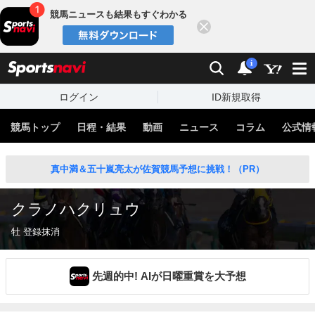
競馬ニュースも結果もすぐわかる
閉じる
スポーツナビ
検索
通知
i
ログイン
ID新規取得
競馬トップ
日程・結果
動画
ニュース
コラム
公式情
真中満＆五十嵐亮太が佐賀競馬予想に挑戦！（PR）
クラノハクリュウ
牡 登録抹消
先週的中! AIが日曜重賞を大予想