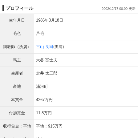
プロフィール
2002/12/17 00:00
生年月日
1986年3月18日
毛色
芦毛
調教師（所属）
古山 良司
(美浦)
馬主
大谷 富士夫
生産者
倉井 太三郎
産地
浦河町
本賞金
4267万円
付加賞金
11.8万円
収得賞金：平地
平地：915万円