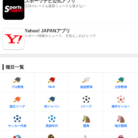
スポーツナビ公式アプリ
注目のレースも最新ニュースも逃さない
Yahoo! JAPANアプリ
スポーツ情報やニュース、天気もこれひとつで
種目一覧
MLB
プロ野球
高校野球
大学野球
独立リーグ
侍ジャパン
Jリーグ
海外サッカー
サッカー代表
高校年代
競馬
地方競馬