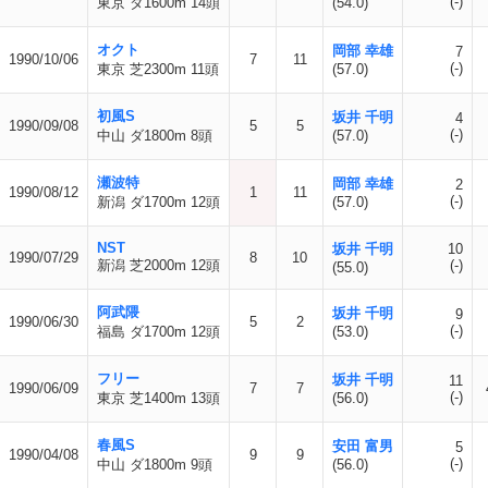
(-)
東京 ダ1600m 14頭
(54.0)
オクト
岡部 幸雄
7
1990/10/06
7
11
(-)
東京 芝2300m 11頭
(57.0)
初風S
坂井 千明
4
1990/09/08
5
5
(-)
中山 ダ1800m 8頭
(57.0)
瀬波特
岡部 幸雄
2
1990/08/12
1
11
(-)
新潟 ダ1700m 12頭
(57.0)
NST
坂井 千明
10
1990/07/29
8
10
新潟 芝2000m 12頭
(-)
(55.0)
阿武隈
坂井 千明
9
1990/06/30
5
2
(-)
福島 ダ1700m 12頭
(53.0)
フリー
坂井 千明
11
1990/06/09
7
7
(-)
東京 芝1400m 13頭
(56.0)
春風S
安田 富男
5
1990/04/08
9
9
(-)
中山 ダ1800m 9頭
(56.0)