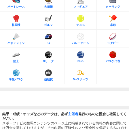
ボートレース
大相撲
フィギュア
カーリング
格闘技
ゴルフ
テニス
卓球
F1
バドミントン
バレーボール
ラグビー
NBA
陸上
Bリーグ
バスケ代表
学生バスケ
他競技
Doスポーツ
結果・成績・オッズなどのデータは、必ず
主催者
発行のものと照合し確認してく
ださい。
スポーツナビの競馬コンテンツのページ上に掲載されている情報の内容に関して
は万全を期しておりますが、その内容の正確性および安全性を保証するものでは