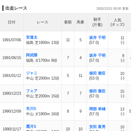
出走レース
2002/12/21 00:00
騎手
人気
日付
レース
着順
馬番
(オッズ)
(斤量)
安達太
坂井 千明
11
1991/07/06
11
5
(-)
福島 芝1800m 13頭
(57.0)
阿武隈
坂井 千明
8
1991/06/15
7
4
(-)
福島 ダ1700m 9頭
(57.0)
ジャニ
柴田 善臣
10
1991/01/12
5
11
(-)
中山 芝2000m 12頭
(53.0)
フェア
柴田 善臣
15
1990/12/23
7
7
(-)
中山 芝2000m 15頭
(57.0)
市川S
岡部 幸雄
13
1990/12/09
8
9
(-)
中山 ダ1800m 16頭
(57.0)
霜月S
安田 富男
10
1990/11/17
10
10