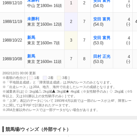
未勝利
安田 富男
1
1988/12/10
1
2
(-)
中山 芝1800m 16頭
(54.0)
未勝利
安田 富男
4
1988/11/19
2
7
(-)
東京 芝1600m 12頭
(54.0)
新馬
安田 富男
4
1988/10/22
3
7
(-)
東京 芝1600m 7頭
(53.0)
新馬
田村 正光
4
1988/10/08
7
8
(-)
東京 芝1600m 11頭
(53.0)
2002/12/21 00:00 更新
※着順の色分け [
:1着
:2着
:3着 ]
※「平地競走成績」と「障害競走成績」はJRAのレースのみとなります。
※「出走レース」はJRA、地方、海外で出走したレースの成績となります。
※減量表示は[
:1kg減
:2kg減
:3kg減
:4kg減（※女性騎手のみ）
:2kg減（※5
年以上、又は101勝以上の女性騎手のみ）] です。
※「上3F」表記のデータについて 1993年4月以前では一部のレースが上4F、障害レー
スに関しては平均Fで計測されたデータです。
※JRA主催以外のレースでは一部データがない場合があります。
競馬場/ウィンズ（外部サイト）