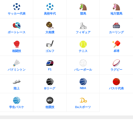
サッカー代表
高校年代
競馬
地方競馬
ボートレース
大相撲
フィギュア
カーリング
格闘技
ゴルフ
テニス
卓球
F1
バドミントン
バレーボール
ラグビー
NBA
陸上
Bリーグ
バスケ代表
学生バスケ
他競技
Doスポーツ