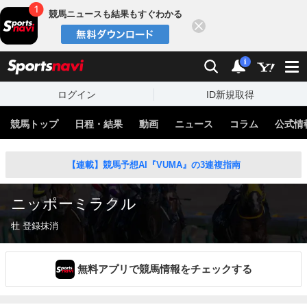
競馬ニュースも結果もすぐわかる
閉じる
スポーツナビ
検索
通知
i
ログイン
ID新規取得
競馬トップ
日程・結果
動画
ニュース
コラム
公式情
【連載】競馬予想AI『VUMA』の3連複指南
ニッポーミラクル
牡 登録抹消
無料アプリで競馬情報をチェックする