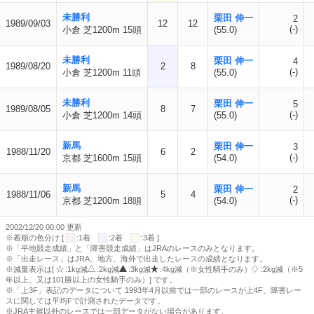
未勝利
栗田 伸一
2
1989/09/03
12
12
(-)
小倉 芝1200m 15頭
(55.0)
未勝利
栗田 伸一
4
1989/08/20
2
8
(-)
小倉 芝1200m 11頭
(55.0)
未勝利
栗田 伸一
5
1989/08/05
8
7
(-)
小倉 芝1200m 14頭
(55.0)
新馬
栗田 伸一
3
1988/11/20
6
2
(-)
京都 芝1600m 15頭
(54.0)
新馬
栗田 伸一
2
1988/11/06
5
4
(-)
京都 芝1200m 18頭
(54.0)
2002/12/20 00:00 更新
※着順の色分け [
:1着
:2着
:3着 ]
※「平地競走成績」と「障害競走成績」はJRAのレースのみとなります。
※「出走レース」はJRA、地方、海外で出走したレースの成績となります。
※減量表示は[
:1kg減
:2kg減
:3kg減
:4kg減（※女性騎手のみ）
:2kg減（※5
年以上、又は101勝以上の女性騎手のみ）] です。
※「上3F」表記のデータについて 1993年4月以前では一部のレースが上4F、障害レー
スに関しては平均Fで計測されたデータです。
※JRA主催以外のレースでは一部データがない場合があります。