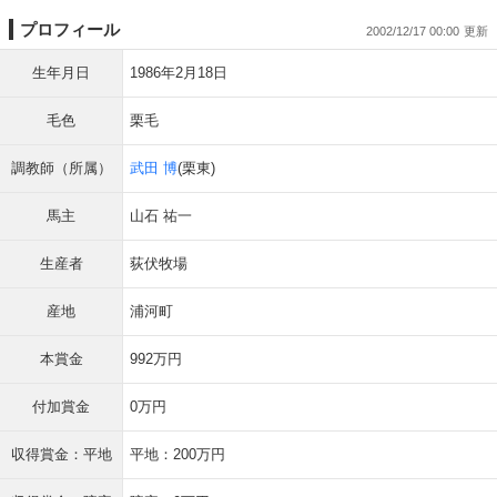
プロフィール
2002/12/17 00:00
生年月日
1986年2月18日
毛色
栗毛
調教師（所属）
武田 博
(栗東)
馬主
山石 祐一
生産者
荻伏牧場
産地
浦河町
本賞金
992万円
付加賞金
0万円
収得賞金：平地
平地：200万円