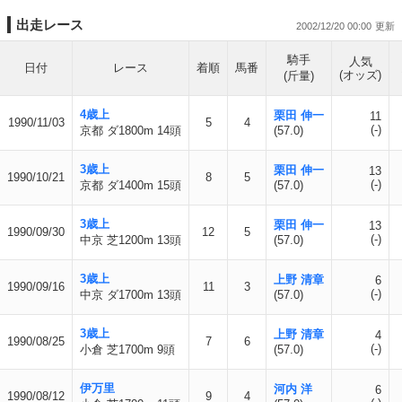
出走レース
2002/12/20 00:00
騎手
人気
日付
レース
着順
馬番
(オッズ)
(斤量)
4歳上
栗田 伸一
11
1990/11/03
5
4
(-)
京都 ダ1800m 14頭
(57.0)
3歳上
栗田 伸一
13
1990/10/21
8
5
(-)
京都 ダ1400m 15頭
(57.0)
3歳上
栗田 伸一
13
1990/09/30
12
5
(-)
中京 芝1200m 13頭
(57.0)
3歳上
上野 清章
6
1990/09/16
11
3
(-)
中京 ダ1700m 13頭
(57.0)
3歳上
上野 清章
4
1990/08/25
7
6
(-)
小倉 芝1700m 9頭
(57.0)
伊万里
河内 洋
6
1990/08/12
9
4