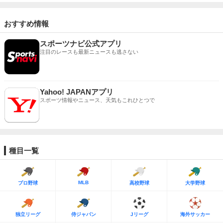
おすすめ情報
スポーツナビ公式アプリ
注目のレースも最新ニュースも逃さない
Yahoo! JAPANアプリ
スポーツ情報やニュース、天気もこれひとつで
種目一覧
MLB
プロ野球
高校野球
大学野球
独立リーグ
侍ジャパン
Jリーグ
海外サッカー