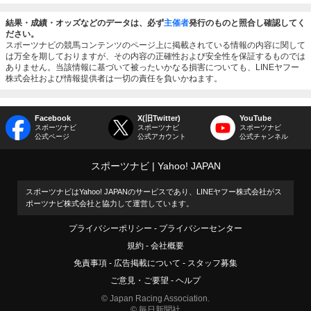
結果・成績・オッズなどのデータは、必ず
主催者
発行のものと照合し確認してく
ださい。
スポーツナビの競馬コンテンツのページ上に掲載されている情報の内容に関して
は万全を期しておりますが、その内容の正確性および安全性を保証するものでは
ありません。当該情報に基づいて被ったいかなる損害についても、LINEヤフー
株式会社および情報提供者は一切の責任を負いかねます。
Facebook
X(旧Twitter)
YouTube
スポーツナビ
スポーツナビ
スポーツナビ
公式ページ
公式アカウント
公式チャンネル
スポーツナビ
Yahoo! JAPAN
スポーツナビはYahoo! JAPANのサービスであり、LINEヤフー株式会社がス
ポーツナビ株式会社と協力して運営しています。
プライバシーポリシー
プライバシーセンター
規約
会社概要
免責事項
広告掲載について
スタッフ募集
ご意見・ご要望
ヘルプ
© Japan Racing Association.
© 毎日新聞社