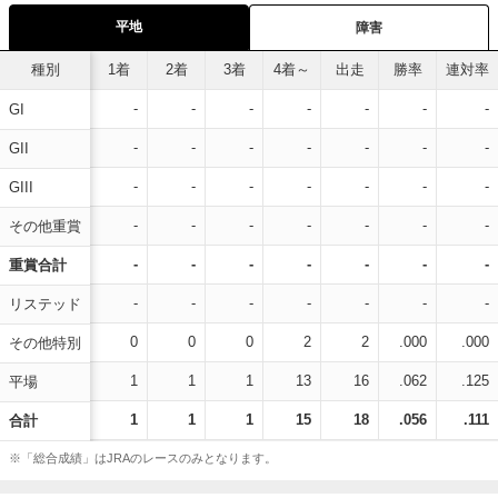
平地
障害
種別
1着
2着
3着
4着～
出走
勝率
連対率
-
-
-
-
-
-
-
GI
-
-
-
-
-
-
-
GII
-
-
-
-
-
-
-
GIII
-
-
-
-
-
-
-
その他重賞
-
-
-
-
-
-
-
重賞合計
-
-
-
-
-
-
-
リステッド
0
0
0
2
2
.000
.000
その他特別
1
1
1
13
16
.062
.125
平場
1
1
1
15
18
.056
.111
合計
※「総合成績」はJRAのレースのみとなります。