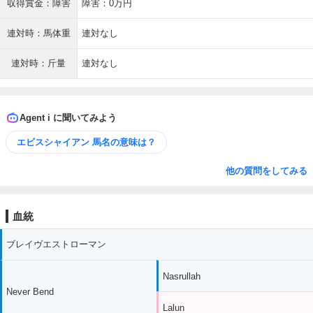
収得賞金：障害
障害：0万円
連対時：馬体重
連対なし
連対時：斤量
連対なし
Agent i に聞いてみよう
エビスシャイアン 馬名の意味は？
他の質問をしてみる
血統
ブレイヴエストローマン
Nasrullah
Never Bend
Lalun