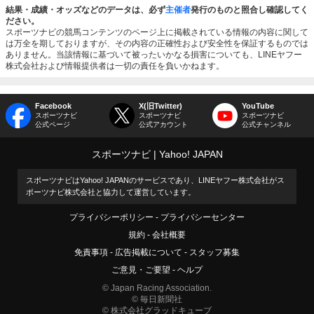
結果・成績・オッズなどのデータは、必ず
主催者
発行のものと照合し確認してく
ださい。
スポーツナビの競馬コンテンツのページ上に掲載されている情報の内容に関して
は万全を期しておりますが、その内容の正確性および安全性を保証するものでは
ありません。当該情報に基づいて被ったいかなる損害についても、LINEヤフー
株式会社および情報提供者は一切の責任を負いかねます。
Facebook
X(旧Twitter)
YouTube
スポーツナビ
スポーツナビ
スポーツナビ
公式ページ
公式アカウント
公式チャンネル
スポーツナビ
Yahoo! JAPAN
スポーツナビはYahoo! JAPANのサービスであり、LINEヤフー株式会社がス
ポーツナビ株式会社と協力して運営しています。
プライバシーポリシー
プライバシーセンター
規約
会社概要
免責事項
広告掲載について
スタッフ募集
ご意見・ご要望
ヘルプ
© Japan Racing Association.
© 毎日新聞社
© 株式会社グラッドキューブ