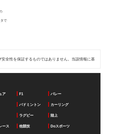
の
ータで
び安全性を保証するものではありません。当該情報に基
ュア
F1
バレー
バドミントン
カーリング
ラグビー
陸上
レース
他競技
Doスポーツ