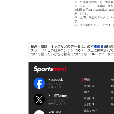
※「平地競走成績」と「障害競
※「出走レース」はJRA、地
※減量表示は[
:1kg減
:2k
み）] です。
※「上3F」表記のデータについ
す。
※JRA主催以外のレースでは
結果・成績・オッズなどのデータは、必ず
主催者
発行の
スポーツナビの競馬コンテンツのページ上に掲載されて
づいて被ったいかなる損害についても、LINEヤフー株
Facebook
野球
サ
スポーツナビ
プロ野球
J
公式ページ
MLB
海
X（旧Twitter）
高校野球
サ
スポーツナビ
公式アカウント
大学野球
高
独立リーグ
YouTube