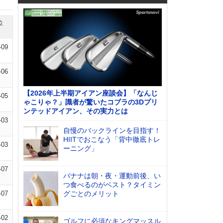
位
-09
-06
【2026年上半期アイアン座談会】「なんじ
-05
ゃこりゃ？」識者が驚いたコブラの3Dプリ
ンテッドアイアン、その実力とは
-03
自慢のバックラインを目指す！
HIITでおこなう「背中徹底トレ
-03
ーニング」
-07
バナナは朝・夜・運動前後、い
つ食べるのがベスト？タイミン
-07
グごとのメリット
-02
ゴルフに必須なキングマッスル