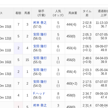
騎手
人気
タイム
通過順
ス
着順
馬番
馬体重
(斤量)
(オッズ)
差
上3F
村本 善之
5
2:02.8
11-13-10
7
3
444(-6)
(-)
(+1.2)
36.7
0m 15頭
(57.0)
安田 隆行
5
2:05.3
07-07-05
5
2
450(0)
(-)
(+0.8)
50.9
0m 12頭
(56.0)
安田 隆行
6
2:06.5
09-09-07
2
4
450(-6)
(-)
(+0.1)
49.8
0m 11頭
(56.0)
安田 隆行
1
2:48.6
04-04-03
5
15
456(0)
(-)
(+0.9)
39.9
0m 16頭
(55.0)
安田 隆行
3
2:03.3
05-05-04
2
1
456(-4)
(-)
(+0.0)
36.8
0m 13頭
(56.0)
安田 隆行
1
2:17.5
07-07-07
7
2
460(+2)
(-)
(+0.6)
48.8
0m 12頭
(54.0)
F.ヘッド
8
2:34.7
09-09-10
4
1
458(0)
(-)
(+0.8)
47.4
0m 12頭
(56.0)
村本 善之
3
2:31.4
07-08-04
1
5
458(0)