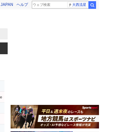
! JAPAN
ヘルプ
大西流星
検索
ve