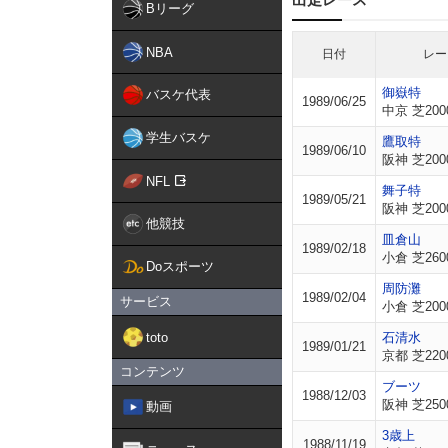
Bリーグ
NBA
日付
レー
御嶽特
バスケ代表
1989/06/25
中京 芝200
学生バスケ
鷹取特
1989/06/10
阪神 芝200
NFL
舞子特
1989/05/21
阪神 芝200
他競技
皿倉山
1989/02/18
小倉 芝260
Doスポーツ
周防灘
1989/02/04
サービス
小倉 芝200
toto
石清水
1989/01/21
京都 芝220
コンテンツ
ブーツ
1988/12/03
阪神 芝250
動画
3歳上
1988/11/19