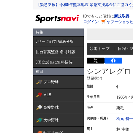
【緊急支援】令和8年熊本地震 緊急支援募金にご協力く
IDでもっと便利に
新規取得
ログイン
ヤフーショッピ
特集
Jリーグ戦力 徹底分析
競馬トップ
日程・
仙台育英監督 名将対談
J国立試合に無料招待
シンアレグロ
種目
登録抹消
プロ野球
性齢
牡
MLB
生年月日
1985年4
高校野球
毛色
栗毛
調教師（所属）
松元 省一
大学野球
馬主
林 幸雄
独立リーグ