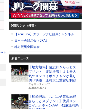
関連リンク（外部）
【YouTube】スポーツナビ競馬チャンネル
日本中央競馬会（JRA）
地方競馬全国協会
てみる
新着ニュース
【地方競馬】習志野きらっとス
プリント 波乱決着！１１番人
気のメンコイボクチャンが差し
切り快勝 庄司大は重賞初制覇
デイリースポーツ
2026/8/6 21:41
【船橋競馬 スポニチ賞習志野
きらっとスプリント】伏兵メン
コイボクチャンがV 41歳庄司騎