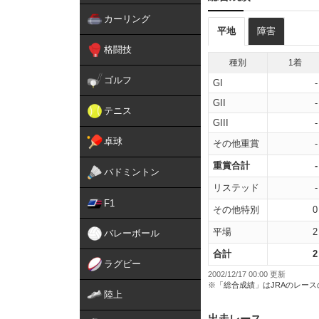
カーリング
平地
障害
格闘技
種別
1着
ゴルフ
GI
-
GII
-
テニス
GIII
-
卓球
その他重賞
-
重賞合計
-
バドミントン
リステッド
-
F1
その他特別
0
平場
2
バレーボール
合計
2
ラグビー
2002/12/17 00:00 更新
※「総合成績」はJRAのレー
陸上
出走レース