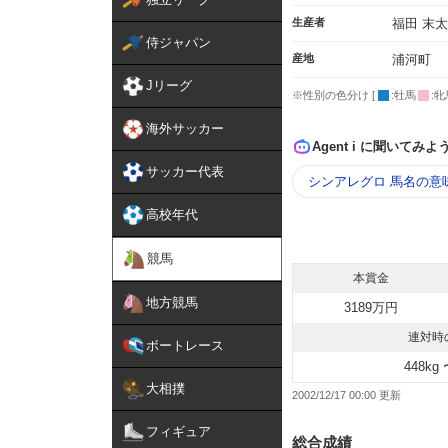
生産者
福田 末
侍ジャパン
産地
浦河町
Jリーグ
※性別の色分け [
:牡馬
:牝
海外サッカー
Agent i に聞いてみよ
サッカー代表
シンアレグロ 馬名の意
高校年代
競馬
本賞金
地方競馬
3189万円
連対時
ボートレース
448kg 
大相撲
2002/12/17 00:00
フィギュア
総合成績