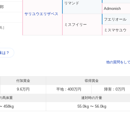
リマンド
太郎
Admonish
サリユウエリザベス
フエリオール
ミスフイリー
馬 ]
ミスマサユウ
う
味は？
他の質問をし
付加賞金
収得賞金
9.6万円
平地：400万円
障害：0万円
の馬体重
連対時の斤量
〜 458kg
55.0kg 〜 56.0kg