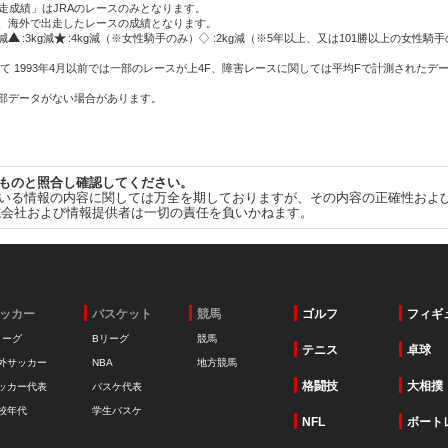
走成績」はJRAのレースのみとなります。
方、海外で出走したレースの成績となります。
g減
:3kg減
:4kg減（※女性騎手のみ）
:2kg減（※5年以上、又は101勝以上の女性騎手
て 1993年4月以前では一部のレースが上4F、障害レースに関しては平均Fで計測されたデ
一部データがない場合があります。
ものと照合し確認してください。
いる情報の内容に関しては万全を期しておりますが、その内容の正確性およ
式会社および情報提供者は一切の責任を負いかねます。
ッカー
バスケット
競馬
ゴルフ
フィギ
リーグ
Bリーグ
競馬
テニス
卓球
外サッカー
NBA
地方競馬
格闘技
大相撲
ッカー代表
バスケ代表
校年代
学生バスケ
NFL
ボート