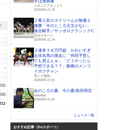
手は感無量
スポニチアネックス
2026/8/6 21:18
２番人気カズドリームが無傷２
連勝「今のところ注文がない」
率
落合騎手／サッポロクラシックC
-
日刊スポーツ
2026/8/6 21:14
-
-
３連単３８万円超 かわいすぎ
る珍名馬の激走に「何回予想し
-
ても買えんｗ」「どうやったら
予想できる？？」船橋のメンコ
-
イボクチャン
馬トク報知
-
2026/8/6 21:01
.200
あのころの夏、今の夏/島田明宏
.500
netkeiba
2026/8/6 21:00
.312
ニュース一覧
おすすめ記事（Doスポーツ）