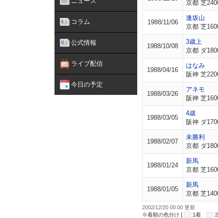
ニュース
京都 芝240
逢坂山
コラム
1988/11/06
京都 芝160
3歳上
公式情報
1988/10/08
京都 ダ180
ライブ配信
はなみ
1988/04/16
阪神 芝220
今日の予定
アネモ
1988/03/26
阪神 芝160
4歳
1988/03/05
阪神 ダ170
未勝利
1988/02/07
京都 ダ180
新馬
1988/01/24
京都 芝160
新馬
1988/01/05
京都 芝140
2002/12/20 00:00 更新
※着順の色分け [
:1着