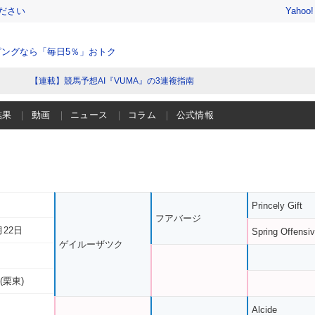
ださい
Yahoo
ングなら「毎日5％」おトク
【連載】競馬予想AI『VUMA』の3連複指南
結果
動画
ニュース
コラム
公式情報
Princely Gift
フアバージ
月22日
Spring Offensi
ゲイルーザツク
(栗東)
Alcide