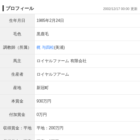
プロフィール
2002/12/17 00:00
生年月日
1985年2月24日
毛色
黒鹿毛
調教師（所属）
梶 与四松
(美浦)
馬主
ロイヤルファーム 有限会社
生産者
ロイヤルフアーム
産地
新冠町
本賞金
930万円
付加賞金
0万円
収得賞金：平地
平地：200万円