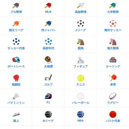
MLB
プロ野球
高校野球
大学野球
独立リーグ
侍ジャパン
Jリーグ
海外サッカー
サッカー代表
高校年代
競馬
地方競馬
ボートレース
大相撲
フィギュア
カーリング
格闘技
ゴルフ
テニス
卓球
F1
バドミントン
バレーボール
ラグビー
NBA
陸上
Bリーグ
バスケ代表