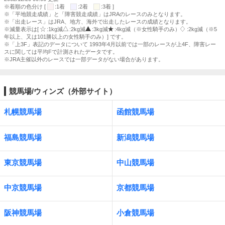
※着順の色分け [
:1着
:2着
:3着 ]
※「平地競走成績」と「障害競走成績」はJRAのレースのみとなります。
※「出走レース」はJRA、地方、海外で出走したレースの成績となります。
※減量表示は[
:1kg減
:2kg減
:3kg減
:4kg減（※女性騎手のみ）
:2kg減（※5
年以上、又は101勝以上の女性騎手のみ）] です。
※「上3F」表記のデータについて 1993年4月以前では一部のレースが上4F、障害レー
スに関しては平均Fで計測されたデータです。
※JRA主催以外のレースでは一部データがない場合があります。
競馬場/ウィンズ（外部サイト）
札幌競馬場
函館競馬場
福島競馬場
新潟競馬場
東京競馬場
中山競馬場
中京競馬場
京都競馬場
阪神競馬場
小倉競馬場