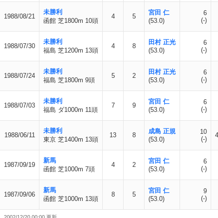
未勝利
宮田 仁
6
1988/08/21
4
5
(-)
函館 芝1800m 10頭
(53.0)
未勝利
田村 正光
6
1988/07/30
4
8
(-)
福島 芝1200m 13頭
(53.0)
未勝利
田村 正光
6
1988/07/24
5
2
(-)
福島 芝1800m 9頭
(53.0)
未勝利
宮田 仁
6
1988/07/03
7
9
(-)
福島 ダ1000m 11頭
(53.0)
未勝利
成島 正規
10
1988/06/11
13
8
(-)
東京 芝1400m 13頭
(53.0)
新馬
宮田 仁
6
1987/09/19
4
2
(-)
函館 芝1000m 7頭
(53.0)
新馬
宮田 仁
9
1987/09/06
8
5
(-)
函館 芝1000m 13頭
(53.0)
2002/12/20 00:00 更新