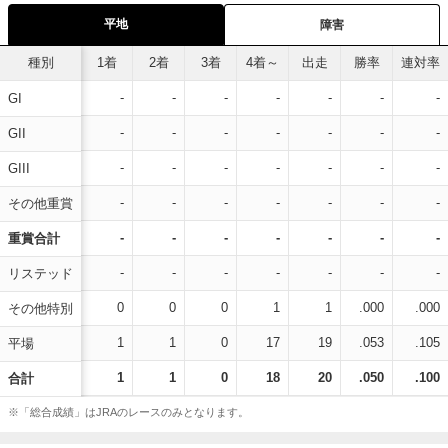
平地
障害
種別
1着
2着
3着
4着～
出走
勝率
連対率
-
-
-
-
-
-
-
GI
-
-
-
-
-
-
-
GII
-
-
-
-
-
-
-
GIII
-
-
-
-
-
-
-
その他重賞
-
-
-
-
-
-
-
重賞合計
-
-
-
-
-
-
-
リステッド
0
0
0
1
1
.000
.000
その他特別
1
1
0
17
19
.053
.105
平場
1
1
0
18
20
.050
.100
合計
※「総合成績」はJRAのレースのみとなります。