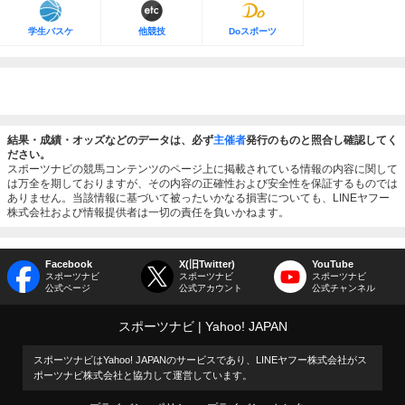
学生バスケ
他競技
Doスポーツ
結果・成績・オッズなどのデータは、必ず
主催者
発行のものと照合し確認してく
ださい。
スポーツナビの競馬コンテンツのページ上に掲載されている情報の内容に関して
は万全を期しておりますが、その内容の正確性および安全性を保証するものでは
ありません。当該情報に基づいて被ったいかなる損害についても、LINEヤフー
株式会社および情報提供者は一切の責任を負いかねます。
Facebook
X(旧Twitter)
YouTube
スポーツナビ
スポーツナビ
スポーツナビ
公式ページ
公式アカウント
公式チャンネル
スポーツナビ
Yahoo! JAPAN
スポーツナビはYahoo! JAPANのサービスであり、LINEヤフー株式会社がス
ポーツナビ株式会社と協力して運営しています。