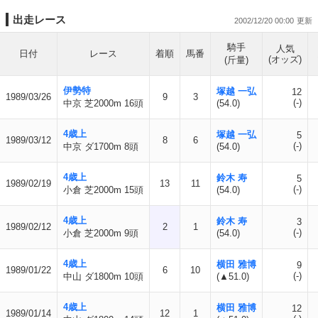
出走レース
2002/12/20 00:00
騎手
人気
日付
レース
着順
馬番
(オッズ)
(斤量)
伊勢特
塚越 一弘
12
1989/03/26
9
3
(-)
中京 芝2000m 16頭
(54.0)
4歳上
塚越 一弘
5
1989/03/12
8
6
(-)
中京 ダ1700m 8頭
(54.0)
4歳上
鈴木 寿
5
1989/02/19
13
11
(-)
小倉 芝2000m 15頭
(54.0)
4歳上
鈴木 寿
3
1989/02/12
2
1
(-)
小倉 芝2000m 9頭
(54.0)
4歳上
横田 雅博
9
1989/01/22
6
10
(-)
中山 ダ1800m 10頭
(▲51.0)
4歳上
横田 雅博
12
1989/01/14
12
1