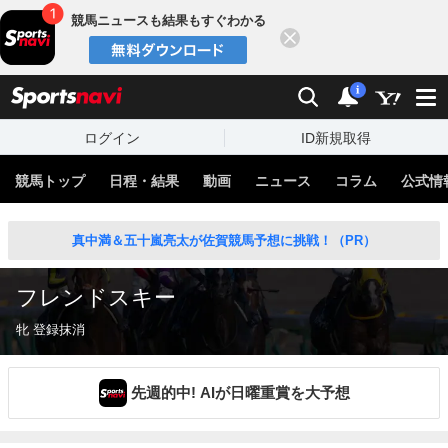
競馬ニュースも結果もすぐわかる
閉じる
スポーツナビ
検索
通知
i
ログイン
ID新規取得
競馬トップ
日程・結果
動画
ニュース
コラム
公式情
真中満＆五十嵐亮太が佐賀競馬予想に挑戦！（PR）
フレンドスキー
牝 登録抹消
先週的中! AIが日曜重賞を大予想