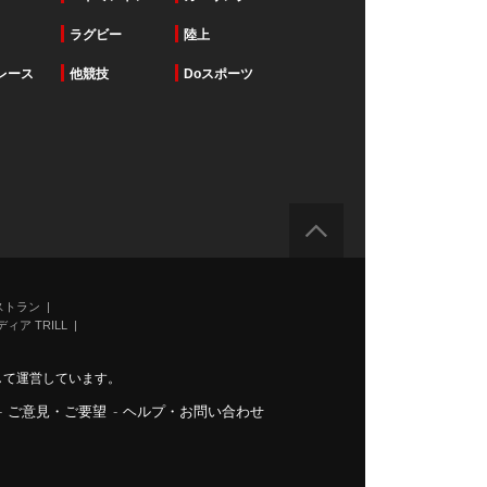
ラグビー
陸上
レース
他競技
Doスポーツ
ストラン
ィア TRILL
力して運営しています。
-
ご意見・ご要望
-
ヘルプ・お問い合わせ