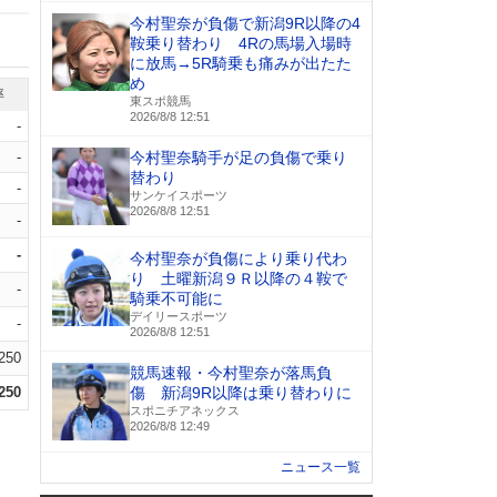
今村聖奈が負傷で新潟9R以降の4
鞍乗り替わり 4Rの馬場入場時
に放馬→5R騎乗も痛みが出たた
め
率
東スポ競馬
2026/8/8 12:51
-
-
今村聖奈騎手が足の負傷で乗り
替わり
-
サンケイスポーツ
2026/8/8 12:51
-
-
今村聖奈が負傷により乗り代わ
り 土曜新潟９Ｒ以降の４鞍で
-
騎乗不可能に
デイリースポーツ
-
2026/8/8 12:51
.250
競馬速報・今村聖奈が落馬負
.250
傷 新潟9R以降は乗り替わりに
スポニチアネックス
2026/8/8 12:49
ニュース一覧