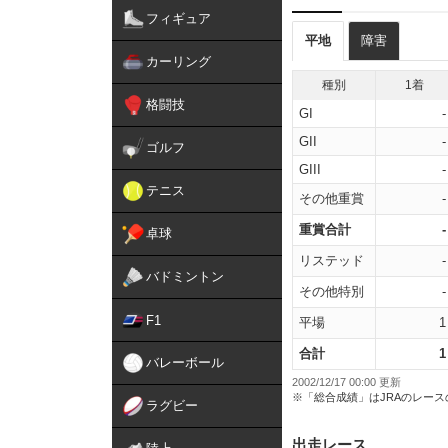
フィギュア
平地
障害
カーリング
種別
1着
格闘技
GI
-
GII
-
ゴルフ
GIII
-
テニス
その他重賞
-
重賞合計
-
卓球
リステッド
-
バドミントン
その他特別
-
F1
平場
1
合計
1
バレーボール
2002/12/17 00:00 更新
※「総合成績」はJRAのレー
ラグビー
出走レース