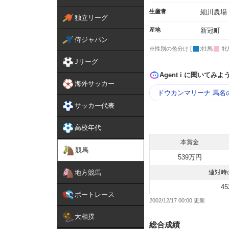
生産者
細川農場
独立リーグ
産地
新冠町
侍ジャパン
※性別の色分け [
:牡馬
:牝
Jリーグ
Agent i に聞いてみよ
海外サッカー
ドウカンマリーナ 馬名
サッカー代表
高校年代
本賞金
競馬
539万円
地方競馬
連対時
45
ボートレース
2002/12/17 00:00
大相撲
総合成績