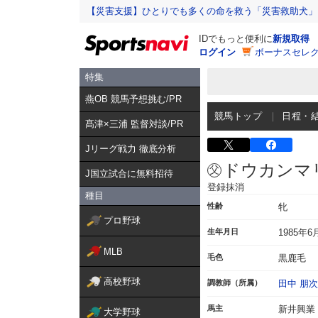
【災害支援】ひとりでも多くの命を救う「災害救助犬」
IDでもっと便利に
新規取得
ログイン
ボーナスセレク
特集
燕OB 競馬予想挑む/PR
競馬トップ
日程・
髙津×三浦 監督対談/PR
Jリーグ戦力 徹底分析
ドウカンマ
J国立試合に無料招待
登録抹消
種目
性齢
牝
プロ野球
生年月日
1985年6
MLB
毛色
黒鹿毛
高校野球
調教師（所属）
田中 朋
馬主
新井興業
大学野球