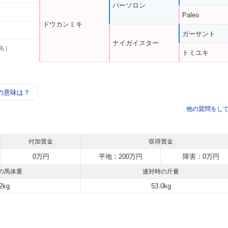
パーソロン
Paleo
ドウカンミキ
ガーサント
ナイガイスター
馬 ]
トミユキ
う
の意味は？
他の質問をし
付加賞金
収得賞金
0万円
平地：200万円
障害：0万円
の馬体重
連対時の斤量
2kg
53.0kg