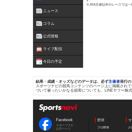
す。
※JRA主催以外のレースでは
ニュース
コラム
公式情報
ライブ配信
今日の予定
結果・成績・オッズなどのデータは、必ず
主催者
発行の
スポーツナビの競馬コンテンツのページ上に掲載されて
づいて被ったいかなる損害についても、LINEヤフー株
Facebook
野球
サ
スポーツナビ
プロ野球
J
公式ページ