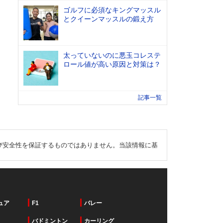
ゴルフに必須なキングマッスル
とクイーンマッスルの鍛え方
太っていないのに悪玉コレステ
ロール値が高い原因と対策は？
記事一覧
び安全性を保証するものではありません。当該情報に基
ュア
F1
バレー
バドミントン
カーリング