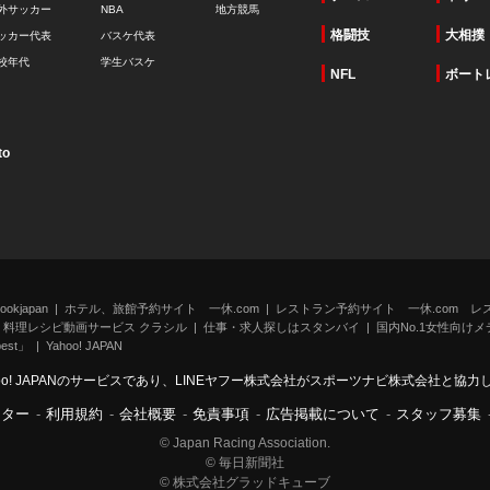
外サッカー
NBA
地方競馬
格闘技
大相撲
ッカー代表
バスケ代表
校年代
学生バスケ
NFL
ボート
to
kjapan
ホテル、旅館予約サイト 一休.com
レストラン予約サイト 一休.com レ
料理レシピ動画サービス クラシル
仕事・求人探しはスタンバイ
国内No.1女性向けメデ
st」
Yahoo! JAPAN
oo! JAPANのサービスであり、LINEヤフー株式会社がスポーツナビ株式会社と協
ンター
-
利用規約
-
会社概要
-
免責事項
-
広告掲載について
-
スタッフ募集
© Japan Racing Association.
© 毎日新聞社
© 株式会社グラッドキューブ