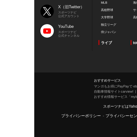
MLB
海
X（旧Twitter）
高校野球
サ
スポーツナビ
公式アカウント
大学野球
高
独立リーグ
YouTube
スポーツナビ
侍ジャパン
公式チャンネル
ライブ
to
おすすめサービス
マンガもお得にPayPayで eboo
自動車情報サイトcarview!
おすすめ情報サービス「mybe
スポーツナビはYah
プライバシーポリシー
-
プライバシーセ