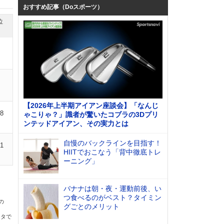
おすすめ記事（Doスポーツ）
位
【2026年上半期アイアン座談会】「なんじ
08
ゃこりゃ？」識者が驚いたコブラの3Dプリ
ンテッドアイアン、その実力とは
自慢のバックラインを目指す！
01
HIITでおこなう「背中徹底トレ
ーニング」
バナナは朝・夜・運動前後、い
つ食べるのがベスト？タイミン
の
グごとのメリット
ータで