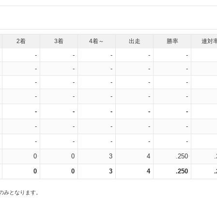
2着
3着
4着～
出走
勝率
連対
-
-
-
-
-
-
-
-
-
-
-
-
-
-
-
-
-
-
-
-
-
-
-
-
-
-
-
-
-
-
-
-
-
-
-
0
0
3
4
.250
0
0
3
4
.250
スのみとなります。