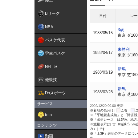
陸上
Bリーグ
日付
レー
NBA
3歳
1988/05/15
東京 ダ160
バスケ代表
未勝利
1988/04/17
学生バスケ
東京 ダ160
NFL
新馬
1988/03/19
東京 芝180
他競技
新馬
1988/02/28
Doスポーツ
東京 芝180
サービス
2002/12/20 00:00 更新
※着順の色分け [
:1着
toto
※「平地競走成績」と「障害競
※「出走レース」はJRA、地
※減量表示は[
:1kg減
:2k
コンテンツ
み）] です。
※「上3F」表記のデータについ
動画