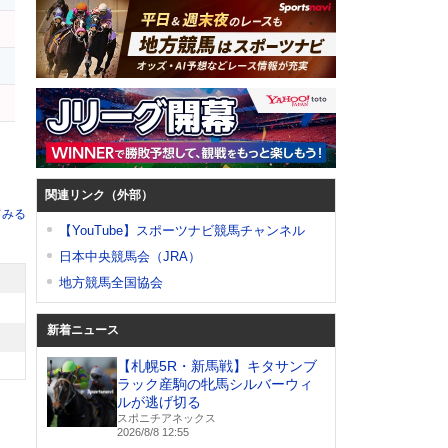
関連リンク（外部）
てみる
【YouTube】スポーツナビ競馬チャンネル
日本中央競馬会（JRA）
地方競馬全国協会
新着ニュース
【札幌5R・新馬戦】キタサンブ
ラック産駒の牝馬シルバーウィ
ルが逃げ切る
スポニチアネックス
2026/8/8 12:55