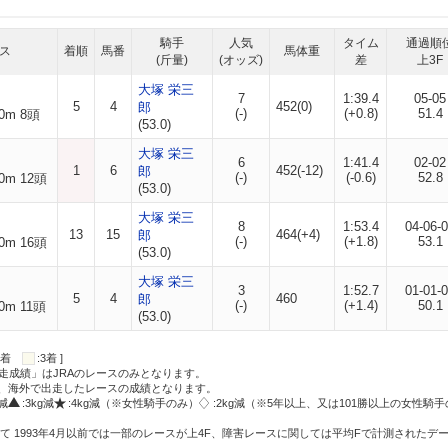
騎手
人気
タイム
通過順
ス
着順
馬番
馬体重
(斤量)
(オッズ)
差
上3F
大塚 栄三
7
1:39.4
05-05
5
4
452(0)
郎
(-)
(+0.8)
51.4
0m 8頭
(53.0)
大塚 栄三
6
1:41.4
02-02
1
6
452(-12)
郎
(-)
(-0.6)
52.8
0m 12頭
(53.0)
大塚 栄三
8
1:53.4
04-06-
13
15
464(+4)
郎
(-)
(+1.8)
53.1
0m 16頭
(53.0)
大塚 栄三
3
1:52.7
01-01-
5
4
460
郎
(-)
(+1.4)
50.1
0m 11頭
(53.0)
:2着
:3着 ]
走成績」はJRAのレースのみとなります。
方、海外で出走したレースの成績となります。
g減
:3kg減
:4kg減（※女性騎手のみ）
:2kg減（※5年以上、又は101勝以上の女性騎手
て 1993年4月以前では一部のレースが上4F、障害レースに関しては平均Fで計測されたデ