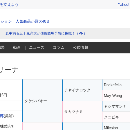
を支えよう
Yahoo
ション 人気商品が最大40％
真中満＆五十嵐亮太が佐賀競馬予想に挑戦！（PR）
結果
動画
ニュース
コラム
公式情報
リーナ
Rockefella
チヤイナロツク
月5日
May Wong
タケシバオー
ヤシママンナ
タカツナミ
次郎
(美浦)
クニビキ
 株式会社
Milesian