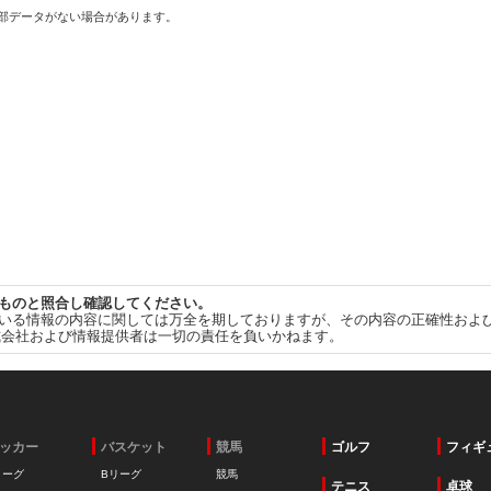
一部データがない場合があります。
ものと照合し確認してください。
いる情報の内容に関しては万全を期しておりますが、その内容の正確性およ
式会社および情報提供者は一切の責任を負いかねます。
ッカー
バスケット
競馬
ゴルフ
フィギ
リーグ
Bリーグ
競馬
テニス
卓球