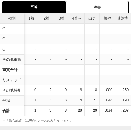
平地
障害
種別
1着
2着
3着
4着～
出走
勝率
連対率
-
-
-
-
-
-
-
GI
-
-
-
-
-
-
-
GII
-
-
-
-
-
-
-
GIII
-
-
-
-
-
-
-
その他重賞
-
-
-
-
-
-
-
重賞合計
-
-
-
-
-
-
-
リステッド
0
2
0
6
8
.000
.250
その他特別
1
3
3
14
21
.048
.190
平場
1
5
3
20
29
.034
.207
合計
※「総合成績」はJRAのレースのみとなります。