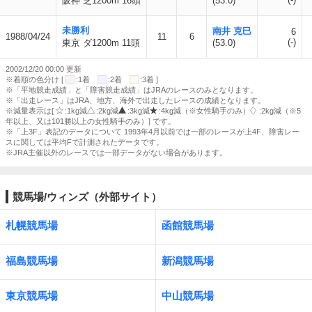
阪神 芝1200m 16頭
(53.0)
未勝利
南井 克巳
6
1988/04/24
11
6
(-)
東京 ダ1200m 11頭
(53.0)
2002/12/20 00:00 更新
※着順の色分け [
:1着
:2着
:3着 ]
※「平地競走成績」と「障害競走成績」はJRAのレースのみとなります。
※「出走レース」はJRA、地方、海外で出走したレースの成績となります。
※減量表示は[
:1kg減
:2kg減
:3kg減
:4kg減（※女性騎手のみ）
:2kg減（※5
年以上、又は101勝以上の女性騎手のみ）] です。
※「上3F」表記のデータについて 1993年4月以前では一部のレースが上4F、障害レー
スに関しては平均Fで計測されたデータです。
※JRA主催以外のレースでは一部データがない場合があります。
競馬場/ウィンズ（外部サイト）
札幌競馬場
函館競馬場
福島競馬場
新潟競馬場
東京競馬場
中山競馬場