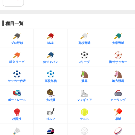
種目一覧
MLB
プロ野球
高校野球
大学野球
独立リーグ
侍ジャパン
Jリーグ
海外サッカー
サッカー代表
高校年代
競馬
地方競馬
ボートレース
大相撲
フィギュア
カーリング
格闘技
ゴルフ
テニス
卓球