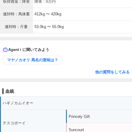
収得賞金：障害
障害：0万円
連対時：馬体重
412kg 〜 420kg
連対時：斤量
53.0kg 〜 55.0kg
Agent i に聞いてみよう
マヤノカオリ 馬名の意味は？
他の質問をしてみる
血統
ハギノカムイオー
Princely Gift
テスコボーイ
Suncourt