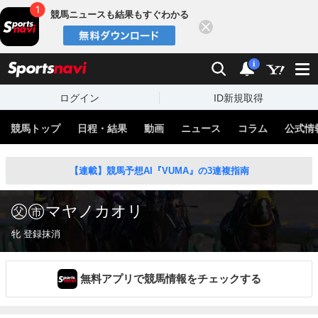
競馬ニュースも結果もすぐわかる
閉じる
スポーツナビ
検索
通知
i
ログイン
ID新規取得
競馬トップ
日程・結果
動画
ニュース
コラム
公式情
【連載】競馬予想AI『VUMA』の3連複指南
マヤノカオリ
牝 登録抹消
無料アプリで競馬情報をチェックする