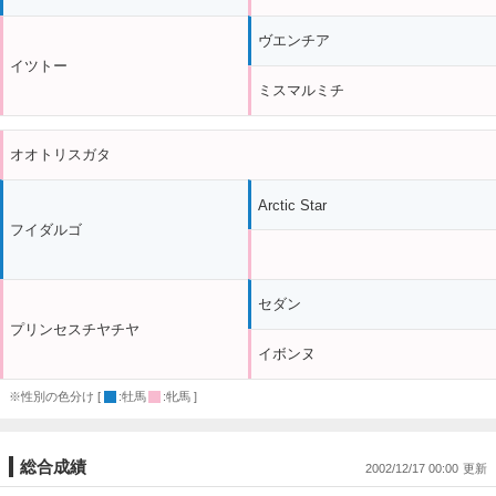
ヴエンチア
イツトー
ミスマルミチ
オオトリスガタ
Arctic Star
フイダルゴ
セダン
プリンセスチヤチヤ
イボンヌ
※性別の色分け [
:牡馬
:牝馬 ]
総合成績
2002/12/17 00:00