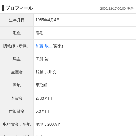
プロフィール
2002/12/17 00:00
生年月日
1985年4月4日
毛色
鹿毛
調教師（所属）
加藤 敬二
(栗東)
馬主
田所 祐
生産者
船越 八州文
産地
平取町
本賞金
2708万円
付加賞金
5.8万円
収得賞金：平地
平地：200万円