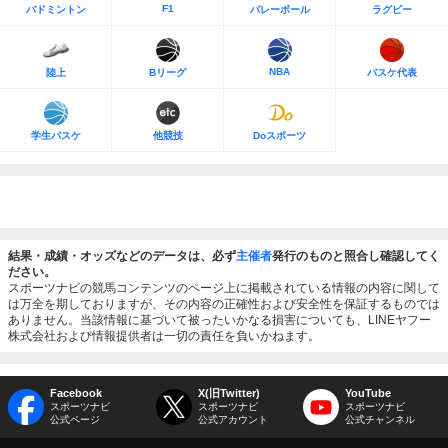
F1
バドミントン
バレーボール
ラグビー
NBA
陸上
Bリーグ
バスケ代表
学生バスケ
他競技
Doスポーツ
結果・成績・オッズなどのデータは、必ず
主催者
発行のものと照合し確認してく
ださい。
スポーツナビの競馬コンテンツのページ上に掲載されている情報の内容に関して
は万全を期しておりますが、その内容の正確性および安全性を保証するものでは
ありません。当該情報に基づいて被ったいかなる損害についても、LINEヤフー
株式会社および情報提供者は一切の責任を負いかねます。
Facebook
X(旧Twitter)
YouTube
スポーツナビ
スポーツナビ
スポーツナビ
公式ページ
公式アカウント
公式チャンネル