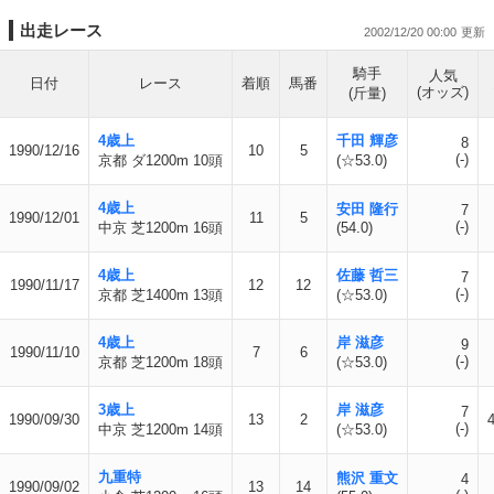
出走レース
2002/12/20 00:00
騎手
人気
日付
レース
着順
馬番
(オッズ)
(斤量)
4歳上
千田 輝彦
8
1990/12/16
10
5
(-)
京都 ダ1200m 10頭
(☆53.0)
4歳上
安田 隆行
7
1990/12/01
11
5
(-)
中京 芝1200m 16頭
(54.0)
4歳上
佐藤 哲三
7
1990/11/17
12
12
(-)
京都 芝1400m 13頭
(☆53.0)
4歳上
岸 滋彦
9
1990/11/10
7
6
(-)
京都 芝1200m 18頭
(☆53.0)
3歳上
岸 滋彦
7
1990/09/30
13
2
(-)
中京 芝1200m 14頭
(☆53.0)
九重特
熊沢 重文
4
1990/09/02
13
14