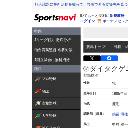
社会課題に挑む活動を知って、共感できる支援先を見つ
IDでもっと便利に
新規取得
ログイン
ボーナスセレク
特集
Jリーグ戦力 徹底分析
競馬トップ
日程・
仙台育英監督 名将対談
J国立試合に無料招待
ダイタクゲ
種目
登録抹消
プロ野球
性齢
牝
MLB
生年月日
1985年5
高校野球
毛色
鹿毛
調教師（所属）
鶴留 明雄
大学野球
馬主
中村 雅一
独立リーグ