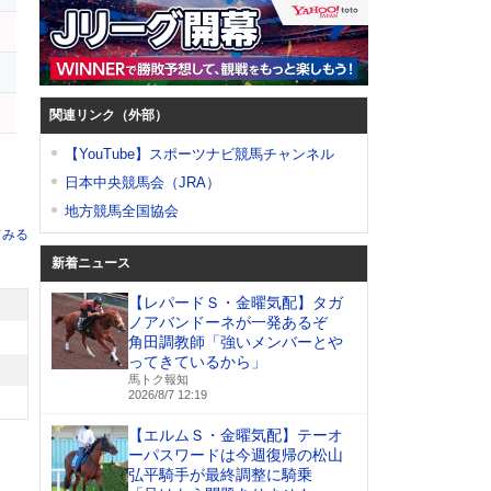
ド
関連リンク（外部）
【YouTube】スポーツナビ競馬チャンネル
日本中央競馬会（JRA）
地方競馬全国協会
てみる
新着ニュース
【レパードＳ・金曜気配】タガ
ノアバンドーネが一発あるぞ
角田調教師「強いメンバーとや
ってきているから」
馬トク報知
2026/8/7 12:19
【エルムＳ・金曜気配】テーオ
ーパスワードは今週復帰の松山
弘平騎手が最終調整に騎乗