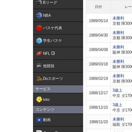
Bリーグ
日付
レー
NBA
未勝利
1989/05/14
京都 障300
バスケ代表
未勝利
1989/04/30
京都 障300
学生バスケ
未勝利
1989/04/08
阪神 障300
NFL
未勝利
1989/03/18
他競技
阪神 障300
未勝利
Doスポーツ
1989/02/19
京都 障300
サービス
3歳上
1988/12/17
中京 ダ170
toto
3歳上
1988/12/10
コンテンツ
中京 ダ170
未勝利
動画
1988/11/20
福島 ダ170