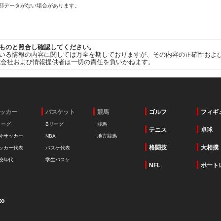
一部データがない場合があります。
ものと照合し確認してください。
いる情報の内容に関しては万全を期しておりますが、その内容の正確性およ
式会社および情報提供者は一切の責任を負いかねます。
ッカー
バスケット
競馬
ゴルフ
フィギ
リーグ
Bリーグ
競馬
テニス
卓球
外サッカー
NBA
地方競馬
格闘技
大相撲
ッカー代表
バスケ代表
校年代
学生バスケ
NFL
ボート
to