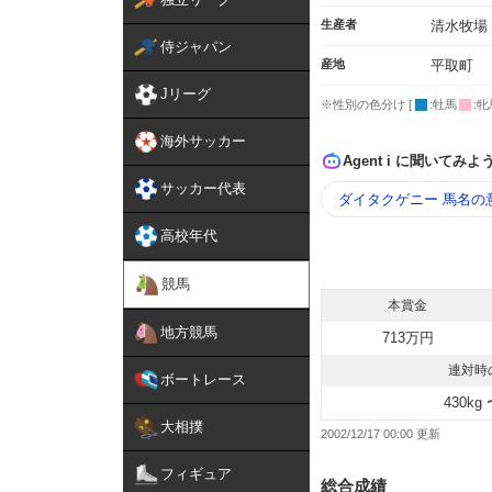
生産者
清水牧場
侍ジャパン
産地
平取町
Jリーグ
※性別の色分け [
:牡馬
:牝
海外サッカー
Agent i に聞いてみよ
サッカー代表
ダイタクゲニー 馬名の
高校年代
競馬
本賞金
地方競馬
713万円
連対時
ボートレース
430kg 
大相撲
2002/12/17 00:00
フィギュア
総合成績