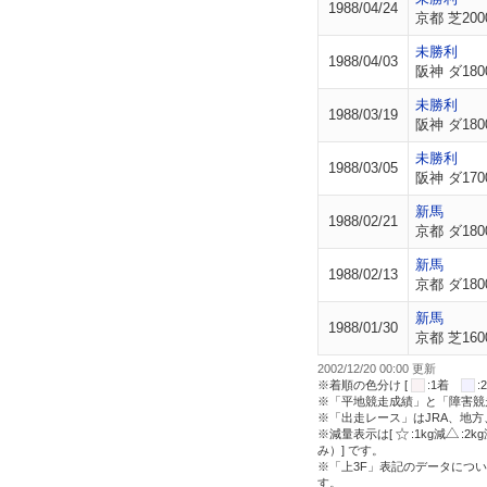
1988/04/24
京都 芝200
未勝利
1988/04/03
阪神 ダ180
未勝利
1988/03/19
阪神 ダ180
未勝利
1988/03/05
阪神 ダ170
新馬
1988/02/21
京都 ダ180
新馬
1988/02/13
京都 ダ180
新馬
1988/01/30
京都 芝160
2002/12/20 00:00 更新
※着順の色分け [
:1着
※「平地競走成績」と「障害競
※「出走レース」はJRA、地
※減量表示は[
:1kg減
:2k
み）] です。
※「上3F」表記のデータについ
す。