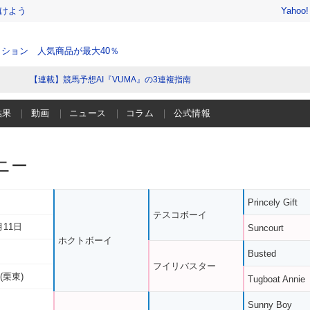
けよう
Yahoo
ション 人気商品が最大40％
【連載】競馬予想AI『VUMA』の3連複指南
結果
動画
ニュース
コラム
公式情報
ニー
Princely Gift
テスコボーイ
月11日
Suncourt
ホクトボーイ
Busted
フイリバスター
(栗東)
Tugboat Annie
Sunny Boy