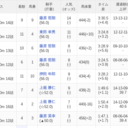
騎手
人気
タイム
通過順
ス
着順
馬番
馬体重
(斤量)
(オッズ)
差
上3F
藤原 哲朗
14
3:30.5
13-13-12
9
9
444(-2)
(-)
(+4.4)
-
0m 14頭
(56.0)
東田 幸男
11
3:24.8
12-12-11
11
4
446(+10)
(-)
(+3.2)
-
0m 12頭
(56.0)
藤原 哲朗
8
3:28.9
09-10-10
10
6
436(+2)
(-)
(+5.6)
-
0m 13頭
(56.0)
藤原 哲朗
8
3:24.5
08-08-06
6
1
434(0)
(-)
(+3.9)
-
0m 12頭
(56.0)
押田 年郎
9
3:28.2
12-11-10
11
10
434(-4)
(-)
(+5.6)
-
0m 14頭
(56.0)
上籠 勝仁
9
1:49.6
14-13-09
7
4
438(-2)
(-)
(+1.1)
39.7
0m 16頭
(☆52.0)
上籠 勝仁
7
1:50.4
14-12-09
4
2
440(-16)
(-)
(+2.0)
40.6
0m 16頭
(☆52.0)
藤原 英幸
3
1:47.1
08-06-04
4
3
456(+2)
(-)
(+1.7)
39.4
0m 12頭
(▲50.0)