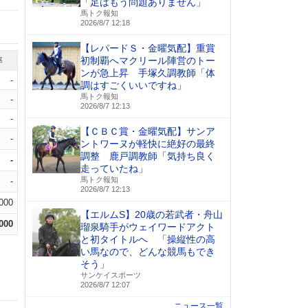
「足はもう問題ありません」
馬トク報知
2026/8/7 12:18
【レパードＳ・金曜気配】重賞
初制覇へマクリール陣営のトー
率
ンが急上昇 手塚久調教師「体
-
調はすごくいいですね」
馬トク報知
-
2026/8/7 12:13
-
【ＣＢＣ賞・金曜気配】サンア
-
ントワーヌが軽快に絶好の最終
調整 鹿戸調教師「気持ち良く
-
走っていたね」
馬トク報知
-
2026/8/7 12:13
.000
【エルムS】20歳の若武者・舟山
.000
瑠泉騎手がウェイワードアクト
と初タイトルへ 「操縦性の高
い馬なので、どんな競馬もでき
そう」
サンケイスポーツ
2026/8/7 12:07
ニュース一覧