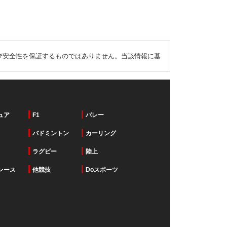
び安全性を保証するものではありません。当該情報に基
ュア
F1
バレー
バドミントン
カーリング
ラグビー
陸上
レース
他競技
Doスポーツ