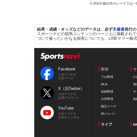
※JRA主催以外のレースでは
結果・成績・オッズなどのデータは、必ず
主催者
発行の
スポーツナビの競馬コンテンツのページ上に掲載されて
づいて被ったいかなる損害についても、LINEヤフー株
Facebook
野球
サ
スポーツナビ
プロ野球
J
公式ページ
MLB
海
X（旧Twitter）
高校野球
サ
スポーツナビ
公式アカウント
大学野球
高
独立リーグ
YouTube
スポーツナビ
侍ジャパン
公式チャンネル
ライブ
to