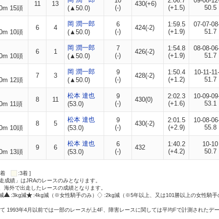
10
2:06.7
09-08-12
11
13
430(+6)
(-)
(+1.5)
50.5
0m 15頭
(▲50.0)
岡 潤一郎
6
1:59.5
07-07-08
6
4
424(-2)
(-)
(+1.9)
51.7
0m 10頭
(▲50.0)
岡 潤一郎
7
1:54.8
08-08-06
6
1
426(-2)
(-)
(+1.9)
51.7
0m 10頭
(▲50.0)
岡 潤一郎
9
1:50.4
10-11-11
7
3
428(-2)
(-)
(+1.2)
51.7
0m 12頭
(▲50.0)
松本 達也
9
2:02.3
10-09-09
8
11
430(0)
(-)
(+1.6)
53.1
0m 11頭
(53.0)
松本 達也
9
2:01.5
10-08-06
8
5
430(-2)
(-)
(+2.9)
55.8
0m 10頭
(53.0)
松本 達也
6
1:40.2
10-10
9
6
432
(-)
(+4.2)
50.7
0m 13頭
(53.0)
:2着
:3着 ]
走成績」はJRAのレースのみとなります。
方、海外で出走したレースの成績となります。
g減
:3kg減
:4kg減（※女性騎手のみ）
:2kg減（※5年以上、又は101勝以上の女性騎手
て 1993年4月以前では一部のレースが上4F、障害レースに関しては平均Fで計測されたデ