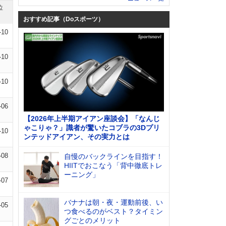
位
おすすめ記事（Doスポーツ）
-10
-10
-10
-06
【2026年上半期アイアン座談会】「なんじ
ゃこりゃ？」識者が驚いたコブラの3Dプリ
-10
ンテッドアイアン、その実力とは
-08
自慢のバックラインを目指す！
HIITでおこなう「背中徹底トレ
ーニング」
-07
バナナは朝・夜・運動前後、い
-05
つ食べるのがベスト？タイミン
グごとのメリット