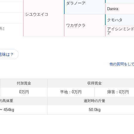
ダラノーア
Danira
シユウエイコ
クモハタ
ワカザクラ
馬 ]
アイシンミン
ア
う
意味は？
他の質問をし
付加賞金
収得賞金
0万円
平地：0万円
障害：0万円
の馬体重
連対時の斤量
〜 454kg
50.0kg