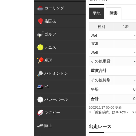
カーリング
平地
障害
格闘技
種別
1着
ゴルフ
JGI
-
JGII
-
テニス
JGIII
-
卓球
その他重賞
-
重賞合計
-
バドミントン
その他特別
-
F1
平場
0
合計
0
バレーボール
2002/12/17 00:00 更新
ラグビー
※「総合成績」はJRAのレー
陸上
出走レース