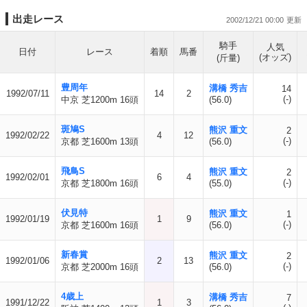
出走レース
2002/12/21 00:00
騎手
人気
日付
レース
着順
馬番
(オッズ)
(斤量)
豊周年
溝橋 秀吉
14
1992/07/11
14
2
(-)
中京 芝1200m 16頭
(56.0)
斑鳩S
熊沢 重文
2
1992/02/22
4
12
(-)
京都 芝1600m 13頭
(56.0)
飛鳥S
熊沢 重文
2
1992/02/01
6
4
(-)
京都 芝1800m 16頭
(55.0)
伏見特
熊沢 重文
1
1992/01/19
1
9
(-)
京都 芝1600m 16頭
(56.0)
新春賞
熊沢 重文
2
1992/01/06
2
13
(-)
京都 芝2000m 16頭
(56.0)
4歳上
溝橋 秀吉
7
1991/12/22
1
3