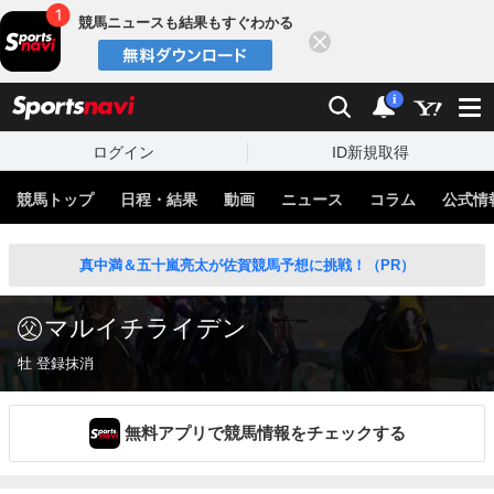
競馬ニュースも結果もすぐわかる
閉じる
スポーツナビ
検索
通知
i
ログイン
ID新規取得
競馬トップ
日程・結果
動画
ニュース
コラム
公式情
真中満＆五十嵐亮太が佐賀競馬予想に挑戦！（PR）
マルイチライデン
牡 登録抹消
無料アプリで競馬情報をチェックする