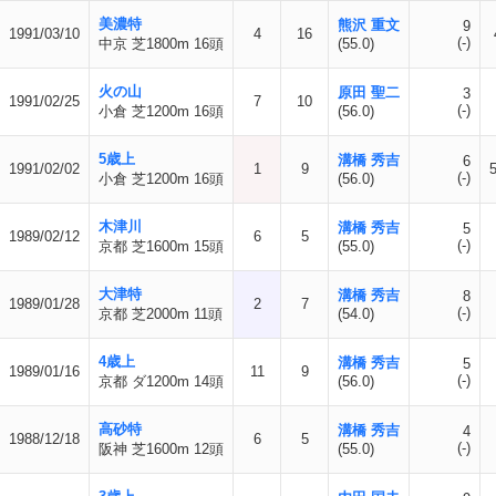
美濃特
熊沢 重文
9
1991/03/10
4
16
(-)
中京 芝1800m 16頭
(55.0)
火の山
原田 聖二
3
1991/02/25
7
10
(-)
小倉 芝1200m 16頭
(56.0)
5歳上
溝橋 秀吉
6
1991/02/02
1
9
(-)
小倉 芝1200m 16頭
(56.0)
木津川
溝橋 秀吉
5
1989/02/12
6
5
(-)
京都 芝1600m 15頭
(55.0)
大津特
溝橋 秀吉
8
1989/01/28
2
7
(-)
京都 芝2000m 11頭
(54.0)
4歳上
溝橋 秀吉
5
1989/01/16
11
9
(-)
京都 ダ1200m 14頭
(56.0)
高砂特
溝橋 秀吉
4
1988/12/18
6
5
(-)
阪神 芝1600m 12頭
(55.0)