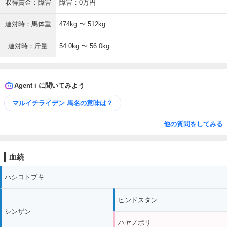
収得賞金：障害
障害：0万円
連対時：馬体重
474kg 〜 512kg
連対時：斤量
54.0kg 〜 56.0kg
Agent i に聞いてみよう
マルイチライデン 馬名の意味は？
他の質問をしてみる
血統
ハシコトブキ
ヒンドスタン
シンザン
ハヤノボリ