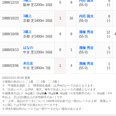
3歳上
内田 国夫
9
1988/12/10
5
8
(-)
阪神 芝2200m 10頭
(55.0)
3歳上
内田 国夫
8
1988/10/23
1
16
(-)
京都 芝1400m 16頭
(55.0)
3歳上
溝橋 秀吉
12
1988/10/09
9
8
(-)
京都 ダ1400m 16頭
(55.0)
はなの
溝橋 秀吉
5
1988/03/13
8
1
(-)
中京 芝1200m 16頭
(55.0)
未出走
溝橋 秀吉
1
1988/03/06
1
4
(-)
中京 芝1800m 7頭
(55.0)
2002/12/21 00:00 更新
※着順の色分け [
:1着
:2着
:3着 ]
※「平地競走成績」と「障害競走成績」はJRAのレースのみとなります。
※「出走レース」はJRA、地方、海外で出走したレースの成績となります。
※減量表示は[
:1kg減
:2kg減
:3kg減
:4kg減（※女性騎手のみ）
:2kg減（※5
年以上、又は101勝以上の女性騎手のみ）] です。
※「上3F」表記のデータについて 1993年4月以前では一部のレースが上4F、障害レー
スに関しては平均Fで計測されたデータです。
※JRA主催以外のレースでは一部データがない場合があります。