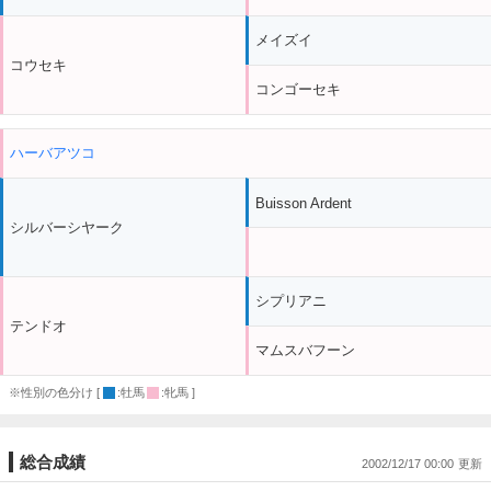
メイズイ
コウセキ
コンゴーセキ
ハーバアツコ
Buisson Ardent
シルバーシヤーク
シプリアニ
テンドオ
マムスバフーン
※性別の色分け [
:牡馬
:牝馬 ]
総合成績
2002/12/17 00:00