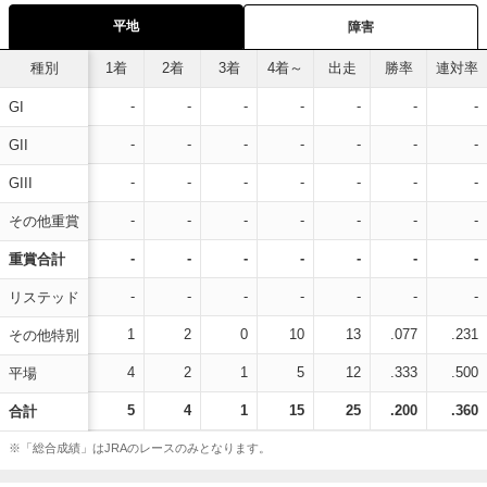
平地
障害
種別
1着
2着
3着
4着～
出走
勝率
連対率
-
-
-
-
-
-
-
GI
-
-
-
-
-
-
-
GII
-
-
-
-
-
-
-
GIII
-
-
-
-
-
-
-
その他重賞
-
-
-
-
-
-
-
重賞合計
-
-
-
-
-
-
-
リステッド
1
2
0
10
13
.077
.231
その他特別
4
2
1
5
12
.333
.500
平場
5
4
1
15
25
.200
.360
合計
※「総合成績」はJRAのレースのみとなります。