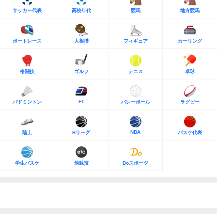
サッカー代表
高校年代
競馬
地方競馬
ボートレース
大相撲
フィギュア
カーリング
格闘技
ゴルフ
テニス
卓球
F1
バドミントン
バレーボール
ラグビー
NBA
陸上
Bリーグ
バスケ代表
学生バスケ
他競技
Doスポーツ