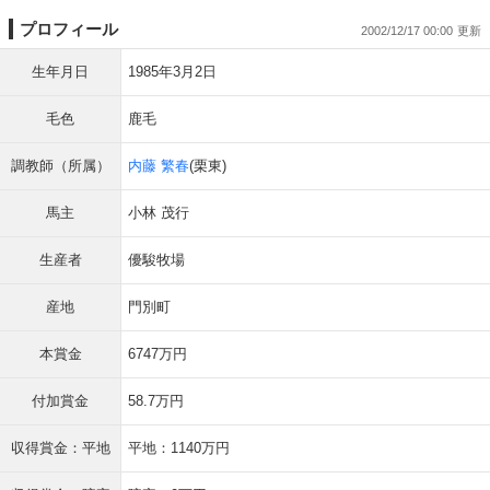
プロフィール
2002/12/17 00:00
生年月日
1985年3月2日
毛色
鹿毛
調教師（所属）
内藤 繁春
(栗東)
馬主
小林 茂行
生産者
優駿牧場
産地
門別町
本賞金
6747万円
付加賞金
58.7万円
収得賞金：平地
平地：1140万円