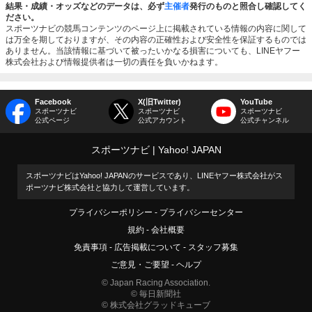
結果・成績・オッズなどのデータは、必ず
主催者
発行のものと照合し確認してく
ださい。
スポーツナビの競馬コンテンツのページ上に掲載されている情報の内容に関して
は万全を期しておりますが、その内容の正確性および安全性を保証するものでは
ありません。当該情報に基づいて被ったいかなる損害についても、LINEヤフー
株式会社および情報提供者は一切の責任を負いかねます。
Facebook
X(旧Twitter)
YouTube
スポーツナビ
スポーツナビ
スポーツナビ
公式ページ
公式アカウント
公式チャンネル
スポーツナビ
Yahoo! JAPAN
スポーツナビはYahoo! JAPANのサービスであり、LINEヤフー株式会社がス
ポーツナビ株式会社と協力して運営しています。
プライバシーポリシー
プライバシーセンター
規約
会社概要
免責事項
広告掲載について
スタッフ募集
ご意見・ご要望
ヘルプ
© Japan Racing Association.
© 毎日新聞社
© 株式会社グラッドキューブ