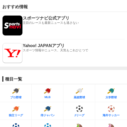
おすすめ情報
スポーツナビ公式アプリ
注目のレースも最新ニュースも逃さない
Yahoo! JAPANアプリ
スポーツ情報やニュース、天気もこれひとつで
種目一覧
MLB
プロ野球
高校野球
大学野球
独立リーグ
侍ジャパン
Jリーグ
海外サッカー