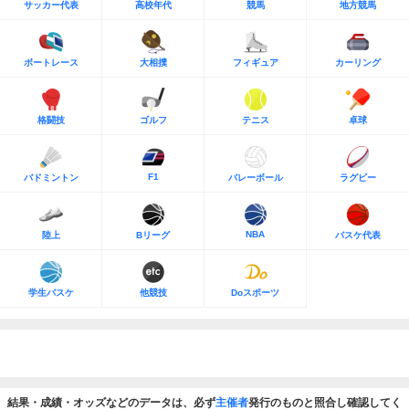
サッカー代表
高校年代
競馬
地方競馬
ボートレース
大相撲
フィギュア
カーリング
格闘技
ゴルフ
テニス
卓球
F1
バドミントン
バレーボール
ラグビー
NBA
陸上
Bリーグ
バスケ代表
学生バスケ
他競技
Doスポーツ
結果・成績・オッズなどのデータは、必ず
主催者
発行のものと照合し確認してく