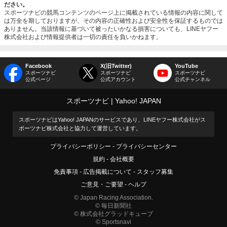
ださい。
スポーツナビの競馬コンテンツのページ上に掲載されている情報の内容に関して
は万全を期しておりますが、その内容の正確性および安全性を保証するものでは
ありません。当該情報に基づいて被ったいかなる損害についても、LINEヤフー
株式会社および情報提供者は一切の責任を負いかねます。
Facebook
X(旧Twitter)
YouTube
スポーツナビ
スポーツナビ
スポーツナビ
公式ページ
公式アカウント
公式チャンネル
スポーツナビ
Yahoo! JAPAN
スポーツナビはYahoo! JAPANのサービスであり、LINEヤフー株式会社がス
ポーツナビ株式会社と協力して運営しています。
プライバシーポリシー
プライバシーセンター
規約
会社概要
免責事項
広告掲載について
スタッフ募集
ご意見・ご要望
ヘルプ
© Japan Racing Association.
© 毎日新聞社
© 株式会社グラッドキューブ
© Sportsnavi