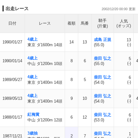
出走レース
2002/12/20 00:00
騎手
人気
日付
レース
着順
馬番
(オッズ)
(斤量)
4歳上
成島 正規
13
1990/01/27
14
13
(-)
東京 ダ1600m 14頭
(55.0)
4歳上
柴田 弘之
5
1990/01/14
8
6
(-)
中山 ダ1200m 10頭
(55.0)
4歳上
柴田 弘之
6
1989/05/27
8
5
(-)
東京 ダ1400m 14頭
(54.0)
4歳上
柴田 弘之
9
1989/05/13
9
10
(-)
東京 ダ1400m 14頭
(54.0)
紅梅賞
柴田 弘之
6
1988/01/17
6
12
(-)
中山 ダ1200m 12頭
(53.0)
3歳抽
柴田 弘之
1
1987/11/21
2
7