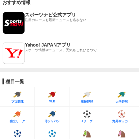
おすすめ情報
スポーツナビ公式アプリ
注目のレースも最新ニュースも逃さない
Yahoo! JAPANアプリ
スポーツ情報やニュース、天気もこれひとつで
種目一覧
MLB
プロ野球
高校野球
大学野球
独立リーグ
侍ジャパン
Jリーグ
海外サッカー