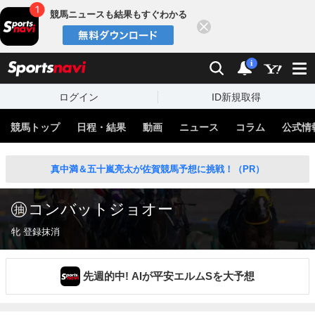
競馬ニュースも結果もすぐわかる
閉じる
スポーツナビ
検索
通知
i
ログイン
ID新規取得
競馬トップ
日程・結果
動画
ニュース
コラム
公式情
真中満＆五十嵐亮太が佐賀競馬予想に挑戦！（PR）
コンバットジョオー
牝 登録抹消
先週的中! AIが平安エルムSを大予想