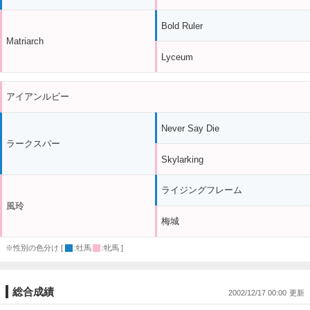
Bold Ruler
Matriarch
Lyceum
アイアンルビー
Never Say Die
ラークスパー
Skylarking
ライジングフレーム
風玲
梅城
※性別の色分け [
:牡馬
:牝馬 ]
総合成績
2002/12/17 00:00