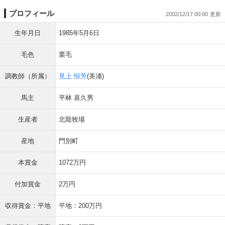
プロフィール
2002/12/17 00:00
生年月日
1985年5月6日
毛色
栗毛
調教師（所属）
見上 恒芳
(美浦)
馬主
平林 喜久男
生産者
北龍牧場
産地
門別町
本賞金
1072万円
付加賞金
2万円
収得賞金：平地
平地：200万円