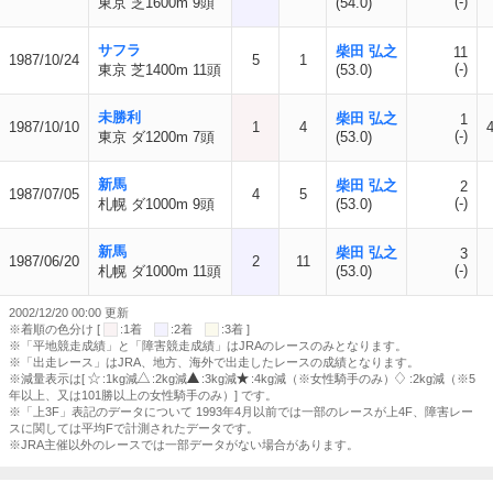
(-)
東京 芝1600m 9頭
(54.0)
サフラ
柴田 弘之
11
1987/10/24
5
1
(-)
東京 芝1400m 11頭
(53.0)
未勝利
柴田 弘之
1
1987/10/10
1
4
(-)
東京 ダ1200m 7頭
(53.0)
新馬
柴田 弘之
2
1987/07/05
4
5
(-)
札幌 ダ1000m 9頭
(53.0)
新馬
柴田 弘之
3
1987/06/20
2
11
(-)
札幌 ダ1000m 11頭
(53.0)
2002/12/20 00:00 更新
※着順の色分け [
:1着
:2着
:3着 ]
※「平地競走成績」と「障害競走成績」はJRAのレースのみとなります。
※「出走レース」はJRA、地方、海外で出走したレースの成績となります。
※減量表示は[
:1kg減
:2kg減
:3kg減
:4kg減（※女性騎手のみ）
:2kg減（※5
年以上、又は101勝以上の女性騎手のみ）] です。
※「上3F」表記のデータについて 1993年4月以前では一部のレースが上4F、障害レー
スに関しては平均Fで計測されたデータです。
※JRA主催以外のレースでは一部データがない場合があります。