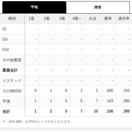
平地
障害
種別
1着
2着
3着
4着～
出走
勝率
連対率
-
-
-
-
-
-
-
GI
-
-
-
-
-
-
-
GII
-
-
-
-
-
-
-
GIII
-
-
-
-
-
-
-
その他重賞
-
-
-
-
-
-
-
重賞合計
-
-
-
-
-
-
-
リステッド
0
1
0
2
3
.000
.333
その他特別
1
1
0
5
7
.143
.286
平場
1
2
0
7
10
.100
.300
合計
※「総合成績」はJRAのレースのみとなります。