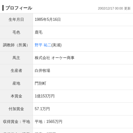
プロフィール
2002/12/17 00:00
生年月日
1985年5月16日
毛色
鹿毛
調教師（所属）
野平 祐二
(美浦)
馬主
株式会社 オーケー商事
生産者
白井牧場
産地
門別町
本賞金
1億153万円
付加賞金
57.1万円
収得賞金：平地
平地：1565万円