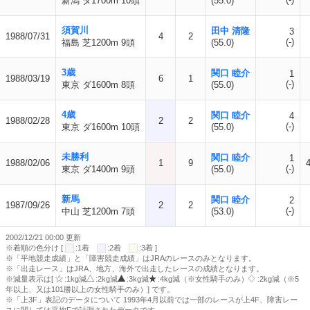
新潟 ダ1700m 10頭
(55.0)
須賀川
田中 清隆
3
1988/07/31
4
2
(-)
福島 芝1200m 9頭
(55.0)
3歳
関口 睦介
1
1988/03/19
6
1
(-)
東京 ダ1600m 8頭
(55.0)
4歳
関口 睦介
4
1988/02/28
2
2
(-)
東京 ダ1600m 10頭
(55.0)
未勝利
関口 睦介
1
1988/02/06
1
9
(-)
東京 ダ1400m 9頭
(55.0)
新馬
関口 睦介
2
1987/09/26
2
2
(-)
中山 芝1200m 7頭
(53.0)
2002/12/21 00:00 更新
※着順の色分け [
:1着
:2着
:3着 ]
※「平地競走成績」と「障害競走成績」はJRAのレースのみとなります。
※「出走レース」はJRA、地方、海外で出走したレースの成績となります。
※減量表示は[
:1kg減
:2kg減
:3kg減
:4kg減（※女性騎手のみ）
:2kg減（※5
年以上、又は101勝以上の女性騎手のみ）] です。
※「上3F」表記のデータについて 1993年4月以前では一部のレースが上4F、障害レー