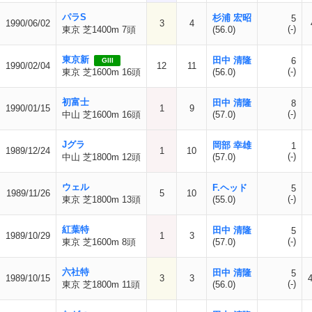
パラS
杉浦 宏昭
5
1990/06/02
3
4
(-)
東京 芝1400m 7頭
(56.0)
東京新
田中 清隆
6
GIII
1990/02/04
12
11
(-)
東京 芝1600m 16頭
(56.0)
初富士
田中 清隆
8
1990/01/15
1
9
(-)
中山 芝1600m 16頭
(57.0)
Jグラ
岡部 幸雄
1
1989/12/24
1
10
(-)
中山 芝1800m 12頭
(57.0)
ウェル
F.ヘッド
5
1989/11/26
5
10
(-)
東京 芝1800m 13頭
(55.0)
紅葉特
田中 清隆
5
1989/10/29
1
3
(-)
東京 芝1600m 8頭
(57.0)
六社特
田中 清隆
5
1989/10/15
3
3
(-)
東京 芝1800m 11頭
(56.0)