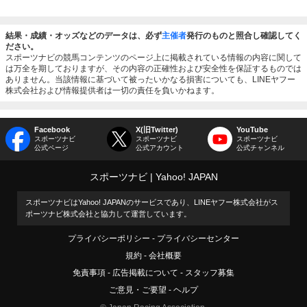
結果・成績・オッズなどのデータは、必ず
主催者
発行のものと照合し確認してく
ださい。
スポーツナビの競馬コンテンツのページ上に掲載されている情報の内容に関して
は万全を期しておりますが、その内容の正確性および安全性を保証するものでは
ありません。当該情報に基づいて被ったいかなる損害についても、LINEヤフー
株式会社および情報提供者は一切の責任を負いかねます。
Facebook
X(旧Twitter)
YouTube
スポーツナビ
スポーツナビ
スポーツナビ
公式ページ
公式アカウント
公式チャンネル
スポーツナビ
Yahoo! JAPAN
スポーツナビはYahoo! JAPANのサービスであり、LINEヤフー株式会社がス
ポーツナビ株式会社と協力して運営しています。
プライバシーポリシー
プライバシーセンター
規約
会社概要
免責事項
広告掲載について
スタッフ募集
ご意見・ご要望
ヘルプ