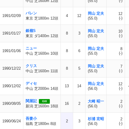
(-)
中山 芝1600m 12頭
(55.0)
バレン
岡山 定夫
12
1991/02/09
4
12
(-)
東京 芝1800m 12頭
(55.0)
銀嶺S
岡山 定夫
10
1991/01/27
8
3
(-)
東京 ダ1400m 12頭
(55.0)
ニュー
岡山 定夫
8
1991/01/06
8
6
(-)
中山 芝1600m 10頭
(55.0)
クリス
岡山 定夫
7
1990/12/22
8
5
(-)
中山 芝1600m 11頭
(55.0)
ディセ
岡山 定夫
12
1990/12/02
13
14
(-)
中山 芝2000m 14頭
(56.0)
関屋記
大崎 昭一
2
GIII
1990/08/05
16
2
(-)
新潟 芝1600m 18頭
(56.0)
吾妻小
杉浦 宏昭
2
1990/06/24
2
3
(-)
福島 芝1800m 8頭
(56.0)