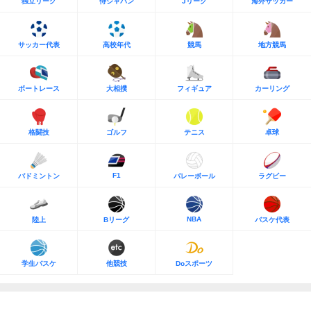
独立リーグ
侍ジャパン
Jリーグ
海外サッカー
サッカー代表
高校年代
競馬
地方競馬
ボートレース
大相撲
フィギュア
カーリング
格闘技
ゴルフ
テニス
卓球
F1
バドミントン
バレーボール
ラグビー
NBA
陸上
Bリーグ
バスケ代表
学生バスケ
他競技
Doスポーツ