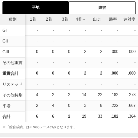
平地
障害
種別
1着
2着
3着
4着～
出走
勝率
連対率
-
-
-
-
-
-
-
GI
-
-
-
-
-
-
-
GII
0
0
0
2
2
.000
.000
GIII
-
-
-
-
-
-
-
その他重賞
0
0
0
2
2
.000
.000
重賞合計
-
-
-
-
-
-
-
リステッド
4
2
2
14
22
.182
.273
その他特別
2
4
0
3
9
.222
.667
平場
6
6
2
19
33
.182
.364
合計
※「総合成績」はJRAのレースのみとなります。