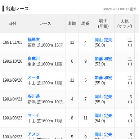
出走レース
2002/12/21 00:00
騎手
人気
日付
レース
着順
馬番
(オッズ)
(斤量)
福民友
岡山 定夫
11
1991/11/03
11
4
(-)
福島 芝1800m 13頭
(56.0)
多摩川
加藤 和宏
11
1991/10/26
6
9
(-)
東京 芝1600m 11頭
(53.0)
オータ
加藤 和宏
11
1991/09/28
11
5
(-)
中山 芝1200m 11頭
(55.0)
谷川岳
岡山 定夫
5
1991/04/21
4
7
(-)
新潟 芝1600m 10頭
(55.0)
マーチ
岡山 定夫
6
1991/03/23
8
11
(-)
中山 芝1600m 11頭
(54.0)
アメジ
岡山 定夫
6
1991/02/23
5
9