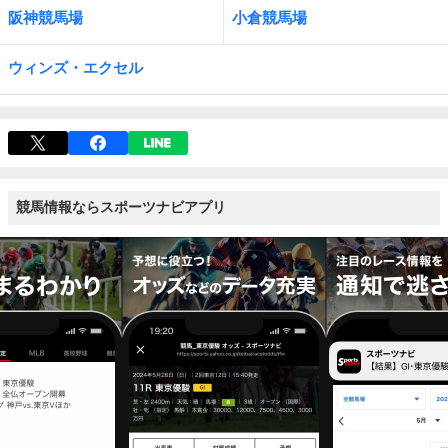
阪神競馬場
小倉競馬場
ウィンズ・エクセル
競馬情報ならスポーツナビアプリ