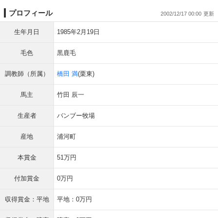
プロフィール
2002/12/17 00:00
生年月日
1985年2月19日
毛色
黒鹿毛
調教師（所属）
橋田 満
(栗東)
馬主
竹田 辰一
生産者
バンブー牧場
産地
浦河町
本賞金
51万円
付加賞金
0万円
収得賞金：平地
平地：0万円