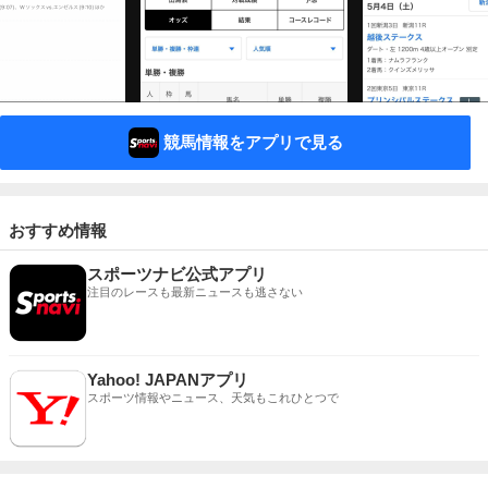
競馬情報をアプリで見る
おすすめ情報
スポーツナビ公式アプリ
注目のレースも最新ニュースも逃さない
Yahoo! JAPANアプリ
スポーツ情報やニュース、天気もこれひとつで