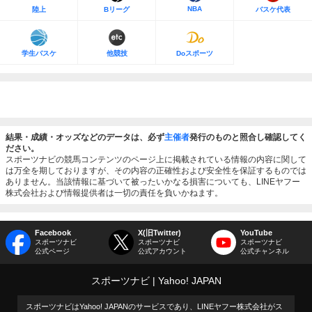
NBA
陸上
Bリーグ
バスケ代表
学生バスケ
他競技
Doスポーツ
結果・成績・オッズなどのデータは、必ず
主催者
発行のものと照合し確認してく
ださい。
スポーツナビの競馬コンテンツのページ上に掲載されている情報の内容に関して
は万全を期しておりますが、その内容の正確性および安全性を保証するものでは
ありません。当該情報に基づいて被ったいかなる損害についても、LINEヤフー
株式会社および情報提供者は一切の責任を負いかねます。
Facebook
X(旧Twitter)
YouTube
スポーツナビ
スポーツナビ
スポーツナビ
公式ページ
公式アカウント
公式チャンネル
スポーツナビ
Yahoo! JAPAN
スポーツナビはYahoo! JAPANのサービスであり、LINEヤフー株式会社がス