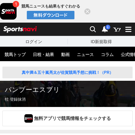
競馬ニュースも結果もすぐわかる
閉じる
スポーツナビ
検索
通知
i
ログイン
ID新規取得
競馬トップ
日程・結果
動画
ニュース
コラム
公式情
真中満＆五十嵐亮太が佐賀競馬予想に挑戦！（PR）
バンブーエスプリ
牡 登録抹消
無料アプリで競馬情報をチェックする