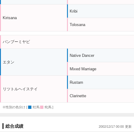
Kribi
Kirisana
Tolosana
バンブーミヤビ
Native Dancer
エタン
Mixed Marriage
Rustam
リツトルヘイステイ
Clarinette
※性別の色分け [
:牡馬
:牝馬 ]
総合成績
2002/12/17 00:00