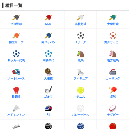
種目一覧
MLB
プロ野球
高校野球
大学野球
独立リーグ
侍ジャパン
Jリーグ
海外サッカー
サッカー代表
高校年代
競馬
地方競馬
ボートレース
大相撲
フィギュア
カーリング
格闘技
ゴルフ
テニス
卓球
F1
バドミントン
バレーボール
ラグビー