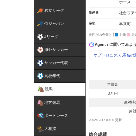
ホース
独立リーグ
生産者
社台フア
侍ジャパン
産地
早来町
※性別の色分け [
:牡馬
:牝
Jリーグ
Agent i に聞いてみよ
海外サッカー
オプトロニクス 馬名の
サッカー代表
高校年代
本賞金
競馬
0万円
地方競馬
連対時
連
ボートレース
2002/12/17 00:00
大相撲
総合成績