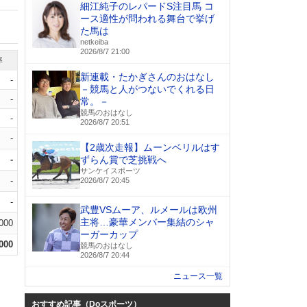
細江純子のレパードS注目馬 コ
ース適性が問われる舞台で挙げ
た馬は
netkeiba
2026/8/7 21:00
率
新連載・たかぎさんのおはなし
-
－競馬と人がつないでくれる日
-
常。－
競馬のおはなし
-
2026/8/7 20:51
-
【2歳次走報】ムーンベリルはす
-
ずらん賞で芝挑戦へ
サンケイスポーツ
-
2026/8/7 20:45
-
武豊VSムーア、ルメールは欧州
主将…豪華メンバー集結のシャ
.000
ーガーカップ
.000
競馬のおはなし
2026/8/7 20:44
ニュース一覧
おすすめ記事（Doスポーツ）