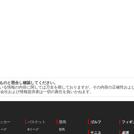
ものと照合し確認してください。
いる情報の内容に関しては万全を期しておりますが、その内容の正確性およ
式会社および情報提供者は一切の責任を負いかねます。
ッカー
バスケット
競馬
ゴルフ
フィギ
リーグ
Bリーグ
競馬
テニス
卓球