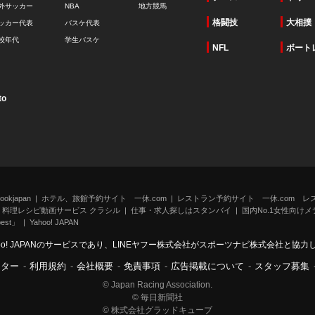
外サッカー
NBA
地方競馬
格闘技
大相撲
ッカー代表
バスケ代表
校年代
学生バスケ
NFL
ボート
to
kjapan
ホテル、旅館予約サイト 一休.com
レストラン予約サイト 一休.com レ
料理レシピ動画サービス クラシル
仕事・求人探しはスタンバイ
国内No.1女性向けメデ
st」
Yahoo! JAPAN
oo! JAPANのサービスであり、LINEヤフー株式会社がスポーツナビ株式会社と協
ンター
-
利用規約
-
会社概要
-
免責事項
-
広告掲載について
-
スタッフ募集
© Japan Racing Association.
© 毎日新聞社
© 株式会社グラッドキューブ