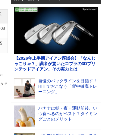
位
-08
05
【2026年上半期アイアン座談会】「なんじ
ゃこりゃ？」識者が驚いたコブラの3Dプリ
ンテッドアイアン、その実力とは
の
自慢のバックラインを目指す！
ータで
HIITでおこなう「背中徹底トレ
ーニング」
バナナは朝・夜・運動前後、い
つ食べるのがベスト？タイミン
グごとのメリット