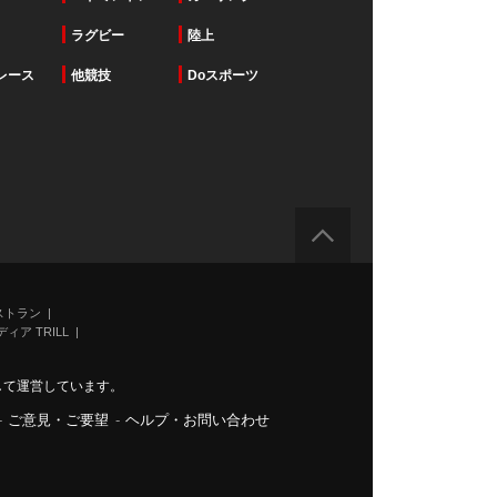
ラグビー
陸上
レース
他競技
Doスポーツ
ストラン
ィア TRILL
力して運営しています。
-
ご意見・ご要望
-
ヘルプ・お問い合わせ