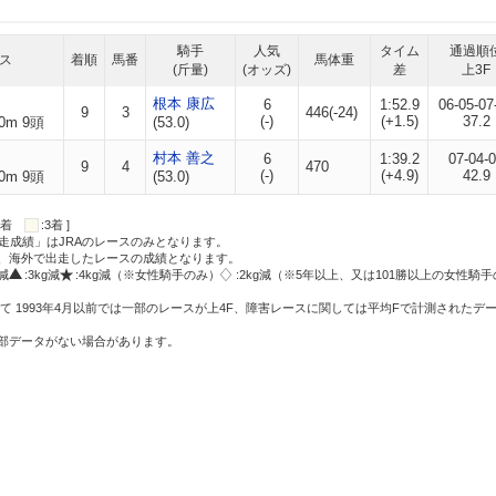
騎手
人気
タイム
通過順
ス
着順
馬番
馬体重
(斤量)
(オッズ)
差
上3F
根本 康広
6
1:52.9
06-05-07
9
3
446(-24)
(-)
(+1.5)
37.2
0m 9頭
(53.0)
村本 善之
6
1:39.2
07-04-
9
4
470
(-)
(+4.9)
42.9
0m 9頭
(53.0)
:2着
:3着 ]
走成績」はJRAのレースのみとなります。
方、海外で出走したレースの成績となります。
g減
:3kg減
:4kg減（※女性騎手のみ）
:2kg減（※5年以上、又は101勝以上の女性騎手
て 1993年4月以前では一部のレースが上4F、障害レースに関しては平均Fで計測されたデ
一部データがない場合があります。