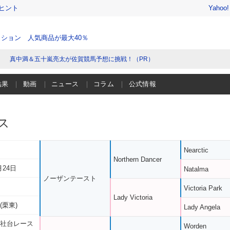
ヒント
Yahoo
ション 人気商品が最大40％
真中満＆五十嵐亮太が佐賀競馬予想に挑戦！（PR）
結果
動画
ニュース
コラム
公式情報
ス
Nearctic
Northern Dancer
月24日
Natalma
ノーザンテースト
Victoria Park
Lady Victoria
(栗東)
Lady Angela
 社台レース
Worden