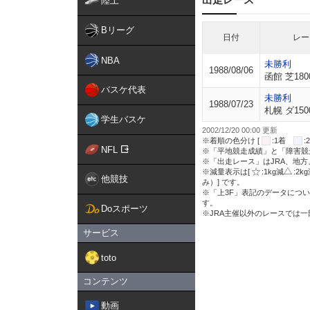
陸上
Bリーグ
日付
レー
NBA
未勝利
1988/08/06
函館 芝180
バスケ代表
未勝利
1988/07/23
札幌 ダ150
学生バスケ
2002/12/20 00:00 更新
※着順の色分け [
:1着
NFL
※「平地競走成績」と「障害競
※「出走レース」はJRA、地
※減量表示は[
:1kg減
:2k
他競技
み）] です。
※「上3F」表記のデータについ
す。
Doスポーツ
※JRA主催以外のレースでは
サービス
toto
コンテンツ
動画