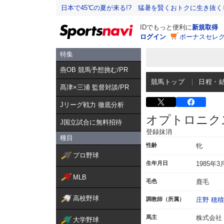
日本で45℃の夏が来る!? 猛暑を賢くおトクに生き抜く
IDでもっと便利に
新規取得
ログイン
ボーナスセレク
特集
燕OB 競馬予想挑む/PR
競馬トップ
日程・
髙津×三浦 監督対談/PR
Jリーグ戦力 徹底分析
オプトロニク
J国立試合に無料招待
登録抹消
種目
性齢
牝
プロ野球
生年月日
1985年3
MLB
毛色
鹿毛
高校野球
調教師（所属）
庄野 穂積
馬主
株式会社
大学野球