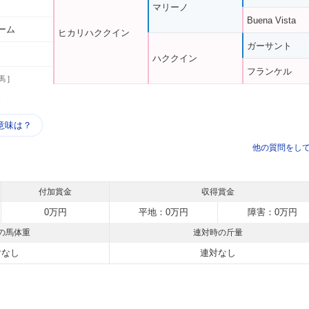
マリーノ
Buena Vista
ーム
ヒカリハククイン
ガーサント
ハククイン
フランケル
馬 ]
う
意味は？
他の質問をし
付加賞金
収得賞金
0万円
平地：0万円
障害：0万円
の馬体重
連対時の斤量
対なし
連対なし