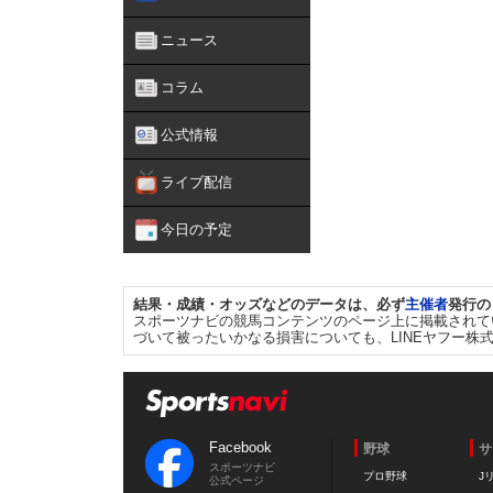
ニュース
コラム
公式情報
ライブ配信
今日の予定
結果・成績・オッズなどのデータは、必ず
主催者
発行の
スポーツナビの競馬コンテンツのページ上に掲載されて
づいて被ったいかなる損害についても、LINEヤフー株
Facebook
野球
サ
スポーツナビ
プロ野球
J
公式ページ