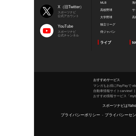
MLB
海
X（旧Twitter）
高校野球
サ
スポーツナビ
公式アカウント
大学野球
高
独立リーグ
YouTube
スポーツナビ
侍ジャパン
公式チャンネル
ライブ
to
おすすめサービス
マンガもお得にPayPayで eboo
自動車情報サイトcarview!
おすすめ情報サービス「mybe
スポーツナビはYah
プライバシーポリシー
-
プライバシーセ