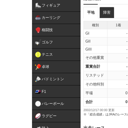
フィギュア
平地
障害
カーリング
種別
1着
格闘技
GI
-
GII
-
ゴルフ
GIII
-
テニス
その他重賞
-
重賞合計
-
卓球
リステッド
-
バドミントン
その他特別
-
F1
平場
0
合計
0
バレーボール
2002/12/17 00:00 更新
※「総合成績」はJRAのレー
ラグビー
出走レース