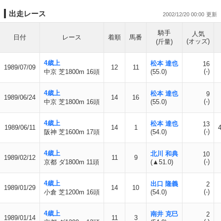
出走レース
2002/12/20 00:00
騎手
人気
日付
レース
着順
馬番
(オッズ)
(斤量)
4歳上
松本 達也
16
1989/07/09
12
11
(-)
中京 芝1800m 16頭
(55.0)
4歳上
松本 達也
9
1989/06/24
14
16
(-)
中京 芝1800m 16頭
(55.0)
4歳上
松本 達也
13
1989/06/11
14
1
(-)
阪神 芝1600m 17頭
(54.0)
4歳上
北川 和典
10
1989/02/12
11
9
(-)
京都 ダ1800m 11頭
(▲51.0)
4歳上
出口 隆義
2
1989/01/29
14
10
(-)
小倉 芝1200m 16頭
(54.0)
4歳上
南井 克巳
2
1989/01/14
11
3