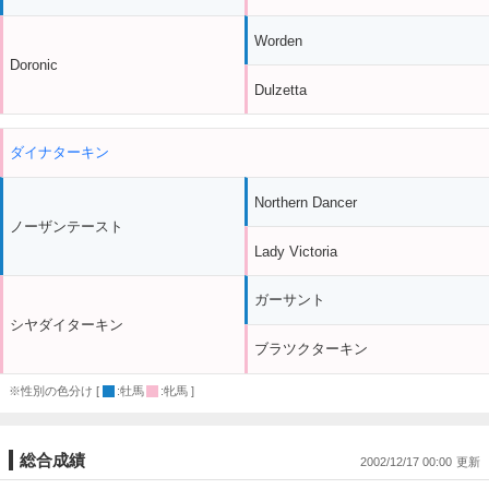
Worden
Doronic
Dulzetta
ダイナターキン
Northern Dancer
ノーザンテースト
Lady Victoria
ガーサント
シヤダイターキン
ブラツクターキン
※性別の色分け [
:牡馬
:牝馬 ]
総合成績
2002/12/17 00:00