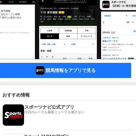
競馬情報をアプリで見る
おすすめ情報
スポーツナビ公式アプリ
注目のレースも最新ニュースも逃さない