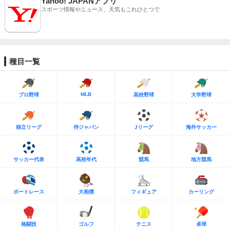
Yahoo! JAPANアプリ
スポーツ情報やニュース、天気もこれひとつで
種目一覧
MLB
プロ野球
高校野球
大学野球
独立リーグ
侍ジャパン
Jリーグ
海外サッカー
サッカー代表
高校年代
競馬
地方競馬
ボートレース
大相撲
フィギュア
カーリング
格闘技
ゴルフ
テニス
卓球