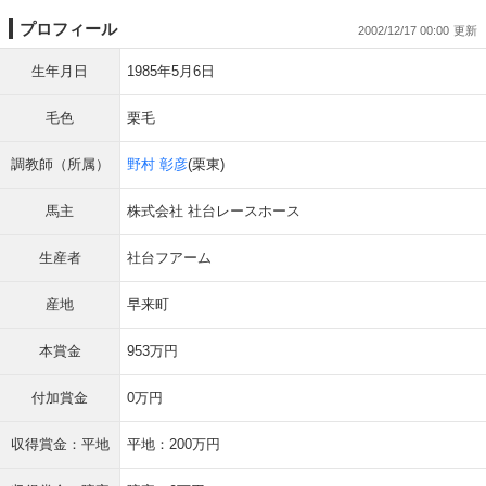
プロフィール
2002/12/17 00:00
生年月日
1985年5月6日
毛色
栗毛
調教師（所属）
野村 彰彦
(栗東)
馬主
株式会社 社台レースホース
生産者
社台フアーム
産地
早来町
本賞金
953万円
付加賞金
0万円
収得賞金：平地
平地：200万円