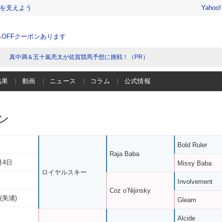
を支えよう
Yahoo
％OFFクーポンあります
真中満＆五十嵐亮太が佐賀競馬予想に挑戦！（PR）
結果
動画
ニュース
コラム
公式情報
ン
Bold Ruler
Raja Baba
月4日
Missy Baba
ロイヤルスキー
Involvement
Coz o’Nijinsky
(美浦)
Gleam
Alcide