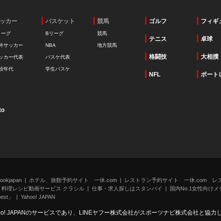
ッカー
バスケット
競馬
ゴルフ
フィギ
リーグ
Bリーグ
競馬
テニス
卓球
外サッカー
NBA
地方競馬
格闘技
大相撲
ッカー代表
バスケ代表
校年代
学生バスケ
NFL
ボート
to
kjapan
ホテル、旅館予約サイト 一休.com
レストラン予約サイト 一休.com レ
料理レシピ動画サービス クラシル
仕事・求人探しはスタンバイ
国内No.1女性向けメデ
st」
Yahoo! JAPAN
oo! JAPANのサービスであり、LINEヤフー株式会社がスポーツナビ株式会社と協