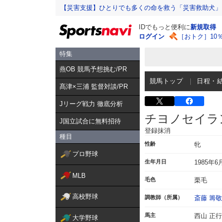
【災害支援】ひとりでも多くの命を救う「災害救助犬」
IDでもっと便利に
新規取得
ログイン
［おトク］10
特集
燕OB 競馬予想挑む/PR
競馬トップ
日程・
髙津×三浦 監督対談/PR
Jリーグ戦力 徹底分析
チヨノセイラ
J国立試合に無料招待
登録抹消
種目
性齢
牝
プロ野球
生年月日
1985年6
MLB
毛色
栗毛
高校野球
調教師（所属）
斎藤 籌敬
馬主
西山 正行
大学野球