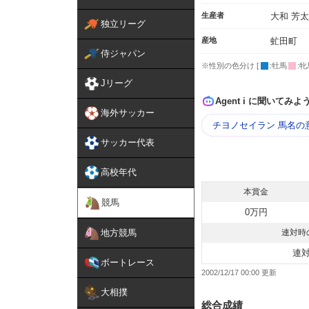
生産者
大和 芳
独立リーグ
産地
虻田町
侍ジャパン
※性別の色分け [
:牡馬
:牝
Jリーグ
Agent i に聞いてみよ
海外サッカー
チヨノセイラン 馬名の
サッカー代表
高校年代
本賞金
競馬
0万円
地方競馬
連対時
連
ボートレース
2002/12/17 00:00
大相撲
総合成績