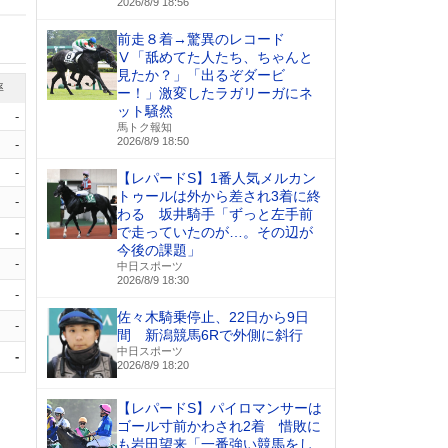
2026/8/9 18:56
前走８着→驚異のレコード
Ⅴ「舐めてた人たち、ちゃんと
見たか？」「出るぞダービ
率
ー！」激変したラガリーガにネ
ット騒然
-
馬トク報知
2026/8/9 18:50
-
-
【レパードS】1番人気メルカン
トゥールは外から差され3着に終
-
わる 坂井騎手「ずっと左手前
で走っていたのが…。その辺が
-
今後の課題」
-
中日スポーツ
2026/8/9 18:30
-
佐々木騎乗停止、22日から9日
-
間 新潟競馬6Rで外側に斜行
中日スポーツ
-
2026/8/9 18:20
【レパードS】パイロマンサーは
ゴール寸前かわされ2着 惜敗に
も岩田望来「一番強い競馬をし