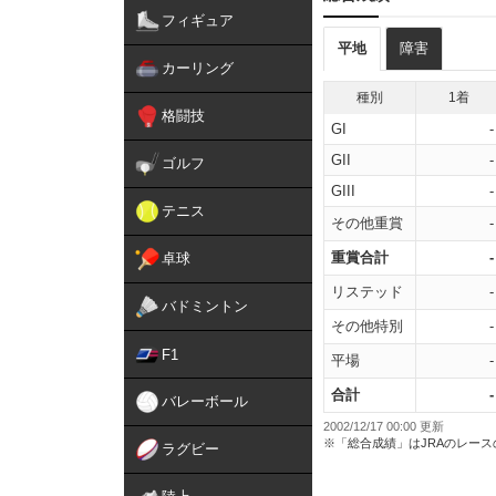
フィギュア
平地
障害
カーリング
種別
1着
格闘技
GI
-
GII
-
ゴルフ
GIII
-
テニス
その他重賞
-
重賞合計
-
卓球
リステッド
-
バドミントン
その他特別
-
F1
平場
-
合計
-
バレーボール
2002/12/17 00:00 更新
※「総合成績」はJRAのレー
ラグビー