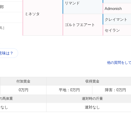
リマンド
太郎
Admonish
ミネソタ
クレイマント
ゴルトフエアート
馬 ]
セイラン
う
意味は？
他の質問をし
付加賞金
収得賞金
0万円
平地：0万円
障害：0万円
の馬体重
連対時の斤量
対なし
連対なし