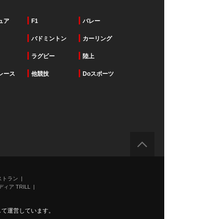
ュア
F1
バレー
バドミントン
カーリング
ラグビー
陸上
レース
他競技
Doスポーツ
ストラン
ィア TRILL
力して運営しています。