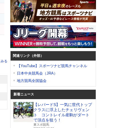
関連リンク（外部）
てみる
【YouTube】スポーツナビ競馬チャンネル
日本中央競馬会（JRA）
地方競馬全国協会
新着ニュース
【レパードS】一気に世代トップ
クラスに浮上したチェリヴェン
ト コントレイル産駒がダート
で頂点を狙う！
東スポ競馬