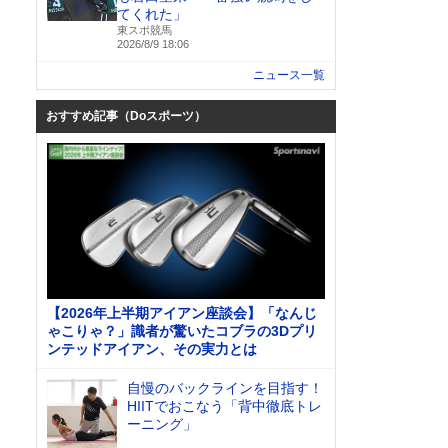
てくれた」
東スポ競馬
2026/8/9 18:06
ニュース一覧
おすすめ記事（Doスポーツ）
【2026年上半期アイアン座談会】「なんじ
ゃこりゃ？」識者が驚いたコブラの3Dプリ
ンテッドアイアン、その実力とは
自慢のバックラインを目指す！
HIITでおこなう「背中徹底トレ
ーニング」