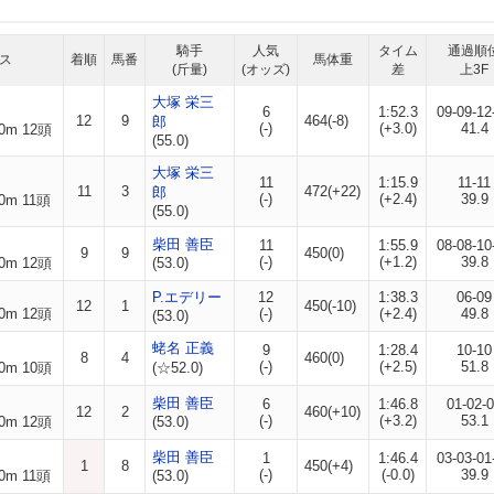
騎手
人気
タイム
通過順
ス
着順
馬番
馬体重
(斤量)
(オッズ)
差
上3F
大塚 栄三
6
1:52.3
09-09-12
12
9
464(-8)
郎
(-)
(+3.0)
41.4
0m 12頭
(55.0)
大塚 栄三
11
1:15.9
11-11
11
3
472(+22)
郎
(-)
(+2.4)
39.9
0m 11頭
(55.0)
柴田 善臣
11
1:55.9
08-08-10
9
9
450(0)
(-)
(+1.2)
39.8
0m 12頭
(53.0)
P.エデリー
12
1:38.3
06-09
12
1
450(-10)
0m 12頭
(-)
(+2.4)
49.8
(53.0)
蛯名 正義
9
1:28.4
10-10
8
4
460(0)
(-)
(+2.5)
51.8
0m 10頭
(☆52.0)
柴田 善臣
6
1:46.8
01-02-
12
2
460(+10)
(-)
(+3.2)
53.1
0m 12頭
(53.0)
柴田 善臣
1
1:46.4
03-03-01
1
8
450(+4)
(-)
(-0.0)
39.9
0m 11頭
(53.0)