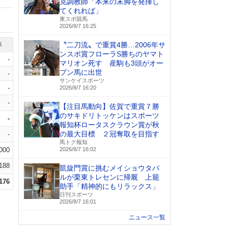
克調教師「本来の末脚を発揮し
てくれれば」
東スポ競馬
2026/8/7 16:25
〝二刀流〟で重賞4勝…2006年サ
率
ンスポ賞フローラS勝ちのヤマト
-
マリオン死す 産駒も3頭がオー
プン馬に出世
-
サンケイスポーツ
-
2026/8/7 16:20
-
【注目馬動向】佐賀で重賞７勝
のサキドリトッケンはスポーツ
-
報知杯ロータスクラウン賞が秋
の最大目標 ２冠奪取を目指す
-
馬トク報知
.000
2026/8/7 16:02
.188
凱旋門賞に挑むメイショウタバ
ルが栗東トレセンに帰厩 上籠
.176
助手「精神的にもリラックス」
日刊スポーツ
2026/8/7 16:01
ニュース一覧