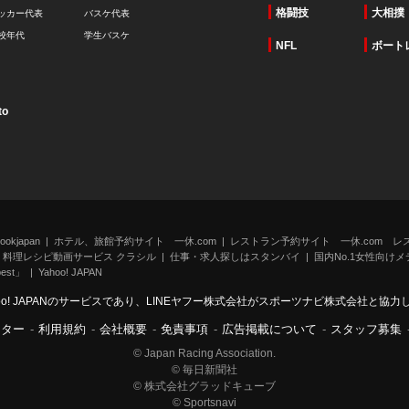
格闘技
大相撲
ッカー代表
バスケ代表
校年代
学生バスケ
NFL
ボート
to
kjapan
ホテル、旅館予約サイト 一休.com
レストラン予約サイト 一休.com レ
料理レシピ動画サービス クラシル
仕事・求人探しはスタンバイ
国内No.1女性向けメデ
st」
Yahoo! JAPAN
oo! JAPANのサービスであり、LINEヤフー株式会社がスポーツナビ株式会社と協
ンター
-
利用規約
-
会社概要
-
免責事項
-
広告掲載について
-
スタッフ募集
© Japan Racing Association.
© 毎日新聞社
© 株式会社グラッドキューブ
© Sportsnavi