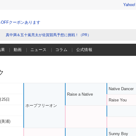
Yahoo
％OFFクーポンあります
真中満＆五十嵐亮太が佐賀競馬予想に挑戦！（PR）
結果
動画
ニュース
コラム
公式情報
ク
Native Dancer
Raise a Native
月25日
Raise You
ホープフリーオン
(美浦)
Sunny Boy