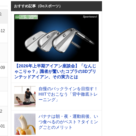
おすすめ記事（Doスポーツ）
位
-12
【2026年上半期アイアン座談会】「なんじ
-09
ゃこりゃ？」識者が驚いたコブラの3Dプリ
ンテッドアイアン、その実力とは
自慢のバックラインを目指す！
HIITでおこなう「背中徹底トレ
ーニング」
02
バナナは朝・夜・運動前後、い
つ食べるのがベスト？タイミン
-01
グごとのメリット