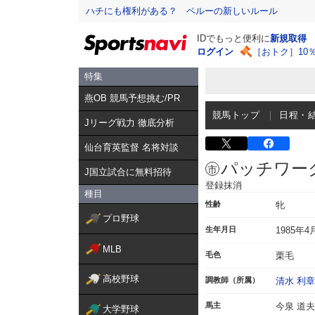
ハチにも権利がある？ ペルーの新しいルール
IDでもっと便利に
新規取得
ログイン
［おトク］10
特集
燕OB 競馬予想挑む/PR
競馬トップ
日程・
Jリーグ戦力 徹底分析
仙台育英監督 名将対談
パッチワー
J国立試合に無料招待
登録抹消
種目
性齢
牝
プロ野球
生年月日
1985年4
MLB
毛色
栗毛
高校野球
調教師（所属）
清水 利章
馬主
今泉 道夫
大学野球