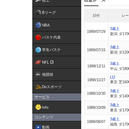
陸上
Bリーグ
日付
レー
NBA
3歳上
1989/07/29
新潟 ダ170
バスケ代表
3歳上
学生バスケ
1989/07/15
新潟 ダ120
NFL
3歳上
1988/12/11
中山 ダ180
他競技
IJ2
1988/11/27
東京 芝160
Doスポーツ
3歳上
1988/10/30
東京 ダ140
サービス
3歳上
toto
1988/10/09
東京 ダ170
コンテンツ
3歳上
1988/08/07
福島 ダ170
動画