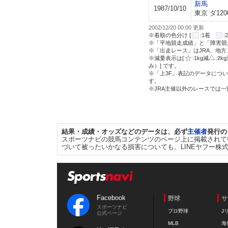
新馬
1987/10/10
東京 ダ120
2002/12/20 00:00 更新
※着順の色分け [
:1着
※「平地競走成績」と「障害競
※「出走レース」はJRA、地
※減量表示は[
:1kg減
:2k
み）] です。
※「上3F」表記のデータについ
す。
※JRA主催以外のレースでは
結果・成績・オッズなどのデータは、必ず
主催者
発行の
スポーツナビの競馬コンテンツのページ上に掲載されて
づいて被ったいかなる損害についても、LINEヤフー株
Facebook
野球
サ
スポーツナビ
プロ野球
J
公式ページ
MLB
海