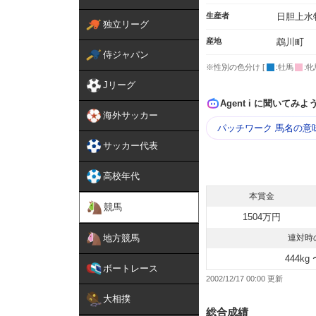
生産者
日胆上水
独立リーグ
産地
鵡川町
侍ジャパン
※性別の色分け [
:牡馬
:牝
Jリーグ
Agent i に聞いてみよ
海外サッカー
パッチワーク 馬名の意
サッカー代表
高校年代
本賞金
競馬
1504万円
地方競馬
連対時
444kg 
ボートレース
2002/12/17 00:00
大相撲
総合成績