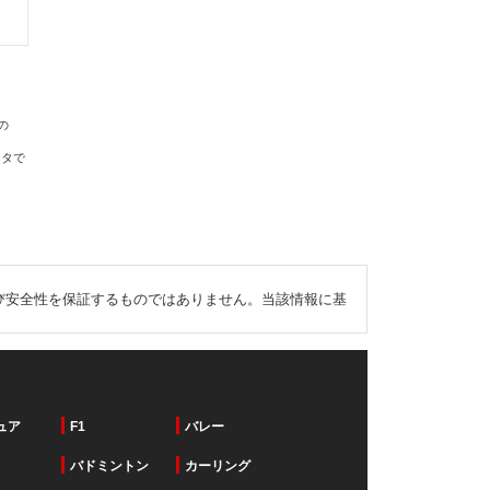
の
ータで
び安全性を保証するものではありません。当該情報に基
ュア
F1
バレー
バドミントン
カーリング