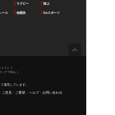
ラグビー
陸上
レース
他競技
Doスポーツ
ストラン
ィア TRILL
力して運営しています。
-
ご意見・ご要望
-
ヘルプ・お問い合わせ