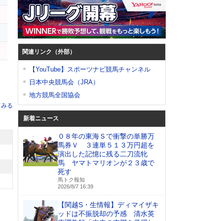
関連リンク（外部）
【YouTube】スポーツナビ競馬チャンネル
日本中央競馬会（JRA）
地方競馬全国協会
てみる
新着ニュース
０８年の東海Ｓで衝撃の単勝万
馬券Ｖ ３連単５１３万円超を
演出した記憶に残る二刀流牝
馬 ヤマトマリオンが２３歳で
死す
馬トク報知
2026/8/7 16:39
【関越S・生情報】ディマイザキ
ッドは不振脱却の予感 清水英