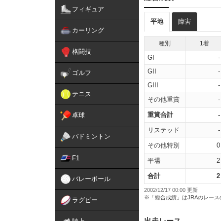
フィギュア
平地
障害
カーリング
種別
1着
格闘技
GI
-
GII
-
ゴルフ
GIII
-
テニス
その他重賞
-
重賞合計
-
卓球
リステッド
-
バドミントン
その他特別
0
F1
平場
2
合計
2
バレーボール
2002/12/17 00:00 更新
※「総合成績」はJRAのレー
ラグビー
出走レース