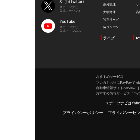
X（旧Twitter）
高校野球
サ
スポーツナビ
公式アカウント
大学野球
高
独立リーグ
YouTube
スポーツナビ
侍ジャパン
公式チャンネル
ライブ
to
おすすめサービス
マンガもお得にPayPayで eboo
自動車情報サイトcarview!
おすすめ情報サービス「mybe
スポーツナビはYah
プライバシーポリシー
-
プライバシーセ