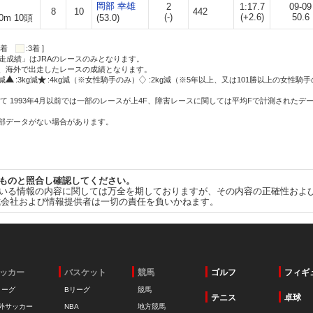
岡部 幸雄
2
1:17.7
09-09
8
10
442
(-)
(+2.6)
50.6
0m 10頭
(53.0)
:2着
:3着 ]
走成績」はJRAのレースのみとなります。
方、海外で出走したレースの成績となります。
g減
:3kg減
:4kg減（※女性騎手のみ）
:2kg減（※5年以上、又は101勝以上の女性騎手
て 1993年4月以前では一部のレースが上4F、障害レースに関しては平均Fで計測されたデ
一部データがない場合があります。
ものと照合し確認してください。
いる情報の内容に関しては万全を期しておりますが、その内容の正確性およ
式会社および情報提供者は一切の責任を負いかねます。
ッカー
バスケット
競馬
ゴルフ
フィギ
リーグ
Bリーグ
競馬
テニス
卓球
外サッカー
NBA
地方競馬