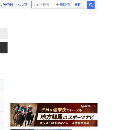
! JAPAN
ヘルプ
川口侑斗 無期懲役
検索