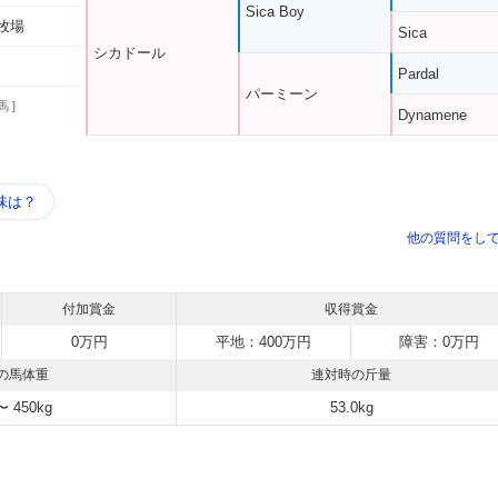
Sica Boy
牧場
Sica
シカドール
Pardal
パーミーン
馬 ]
Dynamene
う
味は？
他の質問をし
付加賞金
収得賞金
0万円
平地：400万円
障害：0万円
の馬体重
連対時の斤量
〜 450kg
53.0kg