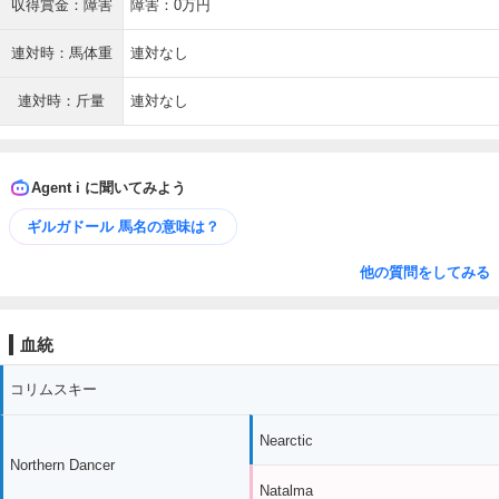
収得賞金：障害
障害：0万円
連対時：馬体重
連対なし
連対時：斤量
連対なし
Agent i に聞いてみよう
ギルガドール 馬名の意味は？
他の質問をしてみる
血統
コリムスキー
Nearctic
Northern Dancer
Natalma