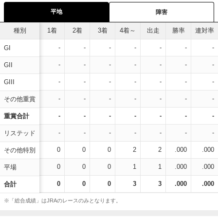
平地
障害
種別
1着
2着
3着
4着～
出走
勝率
連対率
-
-
-
-
-
-
-
GI
-
-
-
-
-
-
-
GII
-
-
-
-
-
-
-
GIII
-
-
-
-
-
-
-
その他重賞
-
-
-
-
-
-
-
重賞合計
-
-
-
-
-
-
-
リステッド
0
0
0
2
2
.000
.000
その他特別
0
0
0
1
1
.000
.000
平場
0
0
0
3
3
.000
.000
合計
※「総合成績」はJRAのレースのみとなります。