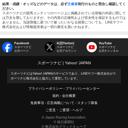
結果・成績・オッズなどのデータは、必ず
主催者
発行のものと照合し確認してく
ださい。
スポーツナビの競馬コンテンツのページ上に掲載されている情報の内容に関して
は万全を期しておりますが、その内容の正確性および安全性を保証するものでは
ありません。当該情報に基づいて被ったいかなる損害についても、LINEヤフー
株式会社および情報提供者は一切の責任を負いかねます。
Facebook
X(旧Twitter)
YouTube
スポーツナビ
スポーツナビ
スポーツナビ
公式ページ
公式アカウント
公式チャンネル
スポーツナビ
Yahoo! JAPAN
スポーツナビはYahoo! JAPANのサービスであり、LINEヤフー株式会社がス
ポーツナビ株式会社と協力して運営しています。
プライバシーポリシー
プライバシーセンター
規約
会社概要
免責事項
広告掲載について
スタッフ募集
ご意見・ご要望
ヘルプ
© Japan Racing Association.
© 毎日新聞社
© 株式会社グラッドキューブ