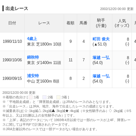
出走レース
2002/12/20 00:00
騎手
人気
日付
レース
着順
馬番
(オッズ)
(斤量)
4歳上
町田 俊夫
8
1990/11/10
9
4
4
(-)
東京 芝1800m 10頭
(▲51.0)
錦秋特
塚越 一弘
8
1990/10/06
11
7
4
(-)
東京 ダ1400m 11頭
(54.0)
浦安特
塚越 一弘
8
1990/09/15
8
2
(-)
中山 芝1600m 8頭
(54.0)
2002/12/20 00:00 更新
※着順の色分け [
:1着
:2着
:3着 ]
※「平地競走成績」と「障害競走成績」はJRAのレースのみとなります。
※「出走レース」はJRA、地方、海外で出走したレースの成績となります。
※減量表示は[
:1kg減
:2kg減
:3kg減
:4kg減（※女性騎手のみ）
:2kg減（※5
年以上、又は101勝以上の女性騎手のみ）] です。
※「上3F」表記のデータについて 1993年4月以前では一部のレースが上4F、障害レー
スに関しては平均Fで計測されたデータです。
※JRA主催以外のレースでは一部データがない場合があります。