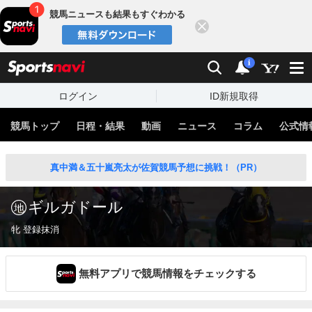
競馬ニュースも結果もすぐわかる
閉じる
スポーツナビ
検索
通知
i
ログイン
ID新規取得
競馬トップ
日程・結果
動画
ニュース
コラム
公式情
真中満＆五十嵐亮太が佐賀競馬予想に挑戦！（PR）
ギルガドール
牝 登録抹消
無料アプリで競馬情報をチェックする