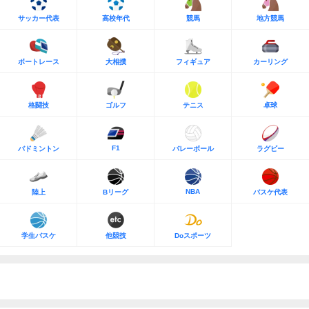
サッカー代表
高校年代
競馬
地方競馬
ボートレース
大相撲
フィギュア
カーリング
格闘技
ゴルフ
テニス
卓球
F1
バドミントン
バレーボール
ラグビー
NBA
陸上
Bリーグ
バスケ代表
学生バスケ
他競技
Doスポーツ