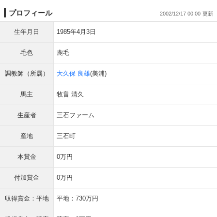
プロフィール
2002/12/17 00:00
生年月日
1985年4月3日
毛色
鹿毛
調教師（所属）
大久保 良雄
(美浦)
馬主
牧畠 清久
生産者
三石ファーム
産地
三石町
本賞金
0万円
付加賞金
0万円
収得賞金：平地
平地：730万円