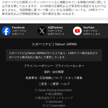
スポーツナビの競馬コンテンツのページ上に掲載されている情報の内容に関して
は万全を期しておりますが、その内容の正確性および安全性を保証するものでは
ありません。当該情報に基づいて被ったいかなる損害についても、LINEヤフー
株式会社および情報提供者は一切の責任を負いかねます。
Facebook
X(旧Twitter)
YouTube
スポーツナビ
スポーツナビ
スポーツナビ
公式ページ
公式アカウント
公式チャンネル
スポーツナビ
Yahoo! JAPAN
スポーツナビはYahoo! JAPANのサービスであり、LINEヤフー株式会社がス
ポーツナビ株式会社と協力して運営しています。
プライバシーポリシー
プライバシーセンター
規約
会社概要
免責事項
広告掲載について
スタッフ募集
ご意見・ご要望
ヘルプ
© Japan Racing Association.
© 毎日新聞社
© 株式会社グラッドキューブ
© Sportsnavi
© LY Corporation