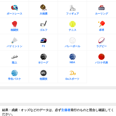
ボートレース
大相撲
フィギュア
カーリング
格闘技
ゴルフ
テニス
卓球
F1
バドミントン
バレーボール
ラグビー
NBA
陸上
Bリーグ
バスケ代表
学生バスケ
他競技
Doスポーツ
結果・成績・オッズなどのデータは、必ず
主催者
発行のものと照合し確認してく
ださい。