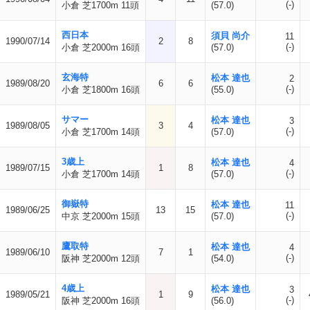
(-)
小倉 芝1700m 11頭
(57.0)
西日本
須貝 尚介
11
1990/07/14
2
8
(-)
小倉 芝2000m 16頭
(57.0)
玄海特
松本 達也
2
1989/08/20
6
6
(-)
小倉 芝1800m 16頭
(55.0)
サマー
松本 達也
3
1989/08/05
3
4
(-)
小倉 芝1700m 14頭
(57.0)
3歳上
松本 達也
4
1989/07/15
1
8
(-)
小倉 芝1700m 14頭
(57.0)
御嶽特
松本 達也
11
1989/06/25
13
15
(-)
中京 芝2000m 15頭
(57.0)
鷹取特
松本 達也
4
1989/06/10
7
1
(-)
阪神 芝2000m 12頭
(54.0)
4歳上
松本 達也
3
1989/05/21
1
9
(-)
阪神 芝2000m 16頭
(56.0)