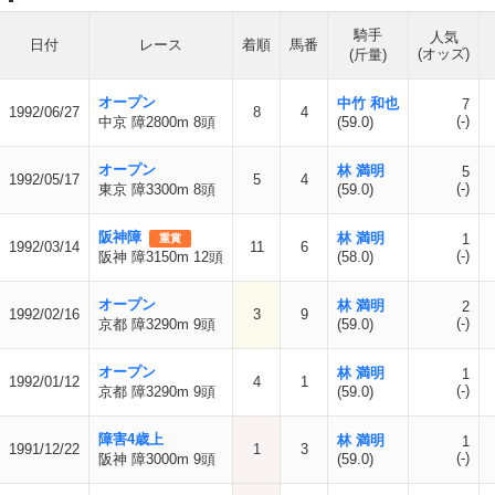
騎手
人気
日付
レース
着順
馬番
(オッズ)
(斤量)
オープン
中竹 和也
7
1992/06/27
8
4
(-)
中京 障2800m 8頭
(59.0)
オープン
林 満明
5
1992/05/17
5
4
(-)
東京 障3300m 8頭
(59.0)
阪神障
林 満明
1
重賞
1992/03/14
11
6
(-)
阪神 障3150m 12頭
(58.0)
オープン
林 満明
2
1992/02/16
3
9
(-)
京都 障3290m 9頭
(59.0)
オープン
林 満明
1
1992/01/12
4
1
(-)
京都 障3290m 9頭
(59.0)
障害4歳上
林 満明
1
1991/12/22
1
3
(-)
阪神 障3000m 9頭
(59.0)