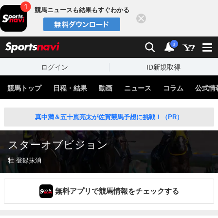
競馬ニュースも結果もすぐわかる
閉じる
スポーツナビ
検索
通知
i
ログイン
ID新規取得
競馬トップ
日程・結果
動画
ニュース
コラム
公式情
真中満＆五十嵐亮太が佐賀競馬予想に挑戦！（PR）
スターオブビジョン
牡 登録抹消
無料アプリで競馬情報をチェックする