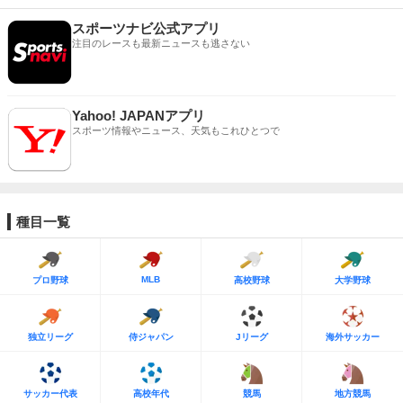
スポーツナビ公式アプリ
注目のレースも最新ニュースも逃さない
Yahoo! JAPANアプリ
スポーツ情報やニュース、天気もこれひとつで
種目一覧
MLB
プロ野球
高校野球
大学野球
独立リーグ
侍ジャパン
Jリーグ
海外サッカー
サッカー代表
高校年代
競馬
地方競馬