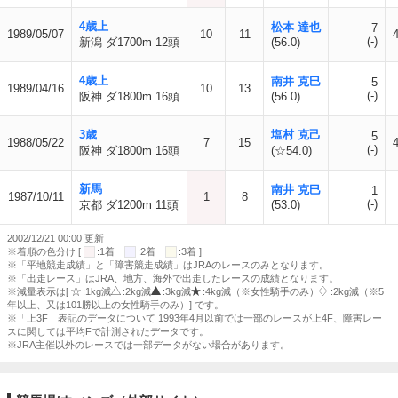
4歳上
松本 達也
7
1989/05/07
10
11
(-)
新潟 ダ1700m 12頭
(56.0)
4歳上
南井 克巳
5
1989/04/16
10
13
(-)
阪神 ダ1800m 16頭
(56.0)
3歳
塩村 克己
5
1988/05/22
7
15
(-)
阪神 ダ1800m 16頭
(☆54.0)
新馬
南井 克巳
1
1987/10/11
1
8
(-)
京都 ダ1200m 11頭
(53.0)
2002/12/21 00:00 更新
※着順の色分け [
:1着
:2着
:3着 ]
※「平地競走成績」と「障害競走成績」はJRAのレースのみとなります。
※「出走レース」はJRA、地方、海外で出走したレースの成績となります。
※減量表示は[
:1kg減
:2kg減
:3kg減
:4kg減（※女性騎手のみ）
:2kg減（※5
年以上、又は101勝以上の女性騎手のみ）] です。
※「上3F」表記のデータについて 1993年4月以前では一部のレースが上4F、障害レー
スに関しては平均Fで計測されたデータです。
※JRA主催以外のレースでは一部データがない場合があります。