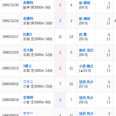
未勝利
林 満明
1
1991/11/30
1
4
(-)
阪神 障3000m 9頭
(59.0)
未勝利
林 満明
2
1991/11/16
2
2
(-)
京都 障3000m 10頭
(59.0)
比叡S
武 豊
6
1990/11/17
11
13
(-)
京都 芝2000m 18頭
(55.0)
北大路
南井 克巳
1
1990/11/03
1
5
(-)
京都 芝1600m 12頭
(56.0)
3歳上
小原 義之
2
1990/10/13
1
11
(-)
京都 芝1800m 14頭
(▲53.0)
フクニ
須貝 尚介
5
1990/09/02
7
15
(-)
小倉 芝2000m 15頭
(57.0)
玄海特
須貝 尚介
1
1990/08/19
2
7
(-)
小倉 芝1800m 8頭
(56.0)
サマー
須貝 尚介
3
1990/08/04
4
11