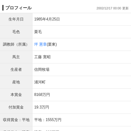
プロフィール
2002/12/17 00:00
生年月日
1985年4月25日
毛色
栗毛
調教師（所属）
坪 憲章
(栗東)
馬主
工藤 寛昭
生産者
信岡牧場
産地
浦河町
本賞金
8168万円
付加賞金
19.3万円
収得賞金：平地
平地：1555万円