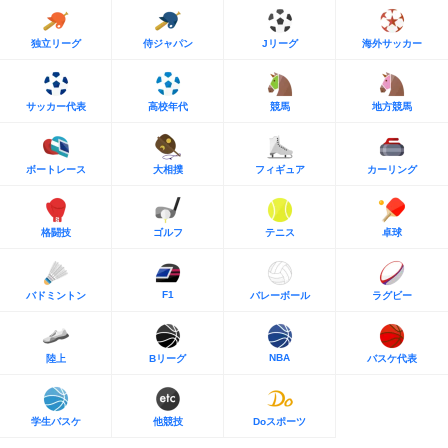
独立リーグ
侍ジャパン
Jリーグ
海外サッカー
サッカー代表
高校年代
競馬
地方競馬
ボートレース
大相撲
フィギュア
カーリング
格闘技
ゴルフ
テニス
卓球
F1
バドミントン
バレーボール
ラグビー
NBA
陸上
Bリーグ
バスケ代表
学生バスケ
他競技
Doスポーツ