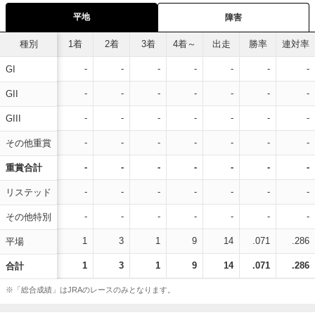
平地
障害
種別
1着
2着
3着
4着～
出走
勝率
連対率
-
-
-
-
-
-
-
GI
-
-
-
-
-
-
-
GII
-
-
-
-
-
-
-
GIII
-
-
-
-
-
-
-
その他重賞
-
-
-
-
-
-
-
重賞合計
-
-
-
-
-
-
-
リステッド
-
-
-
-
-
-
-
その他特別
1
3
1
9
14
.071
.286
平場
1
3
1
9
14
.071
.286
合計
※「総合成績」はJRAのレースのみとなります。