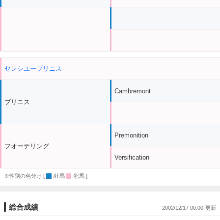
センシユーブリニス
Cambremont
ブリニス
Premonition
フオーテリング
Versification
※性別の色分け [
:牡馬
:牝馬 ]
総合成績
2002/12/17 00:00