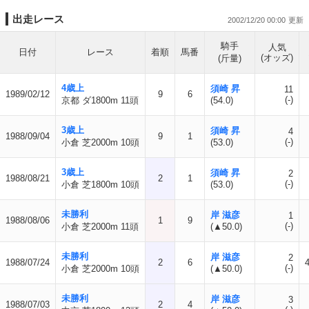
出走レース
2002/12/20 00:00
騎手
人気
日付
レース
着順
馬番
(オッズ)
(斤量)
4歳上
須崎 昇
11
1989/02/12
9
6
(-)
京都 ダ1800m 11頭
(54.0)
3歳上
須崎 昇
4
1988/09/04
9
1
(-)
小倉 芝2000m 10頭
(53.0)
3歳上
須崎 昇
2
1988/08/21
2
1
(-)
小倉 芝1800m 10頭
(53.0)
未勝利
岸 滋彦
1
1988/08/06
1
9
(-)
小倉 芝2000m 11頭
(▲50.0)
未勝利
岸 滋彦
2
1988/07/24
2
6
(-)
小倉 芝2000m 10頭
(▲50.0)
未勝利
岸 滋彦
3
1988/07/03
2
4