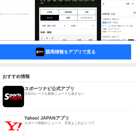
競馬情報をアプリで見る
おすすめ情報
スポーツナビ公式アプリ
注目のレースも最新ニュースも逃さない
Yahoo! JAPANアプリ
スポーツ情報やニュース、天気もこれひとつで