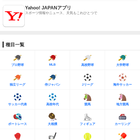
Yahoo! JAPANアプリ
スポーツ情報やニュース、天気もこれひとつで
種目一覧
MLB
プロ野球
高校野球
大学野球
独立リーグ
侍ジャパン
Jリーグ
海外サッカー
サッカー代表
高校年代
競馬
地方競馬
ボートレース
大相撲
フィギュア
カーリング