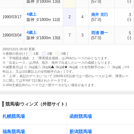
(-)
阪神 ダ1800m 13頭
(57.0)
4歳上
南井 克巳
3
1990/03/17
2
4
(-)
阪神 ダ1800m 11頭
(57.0)
4歳上
西浦 勝一
5
1990/03/04
7
3
(-)
阪神 ダ1800m 13頭
(57.0)
2002/12/21 00:00 更新
※着順の色分け [
:1着
:2着
:3着 ]
※「平地競走成績」と「障害競走成績」はJRAのレースのみとなります。
※「出走レース」はJRA、地方、海外で出走したレースの成績となります。
※減量表示は[
:1kg減
:2kg減
:3kg減
:4kg減（※女性騎手のみ）
:2kg減（※5
年以上、又は101勝以上の女性騎手のみ）] です。
※「上3F」表記のデータについて 1993年4月以前では一部のレースが上4F、障害レー
スに関しては平均Fで計測されたデータです。
※JRA主催以外のレースでは一部データがない場合があります。
競馬場/ウィンズ（外部サイト）
札幌競馬場
函館競馬場
福島競馬場
新潟競馬場