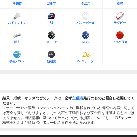
格闘技
ゴルフ
テニス
卓球
F1
バドミントン
バレーボール
ラグビー
NBA
陸上
Bリーグ
バスケ代表
学生バスケ
他競技
Doスポーツ
結果・成績・オッズなどのデータは、必ず
主催者
発行のものと照合し確認してく
ださい。
スポーツナビの競馬コンテンツのページ上に掲載されている情報の内容に関して
は万全を期しておりますが、その内容の正確性および安全性を保証するものでは
ありません。当該情報に基づいて被ったいかなる損害についても、LINEヤフー
株式会社および情報提供者は一切の責任を負いかねます。