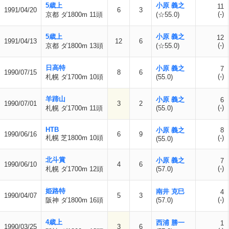
5歳上
小原 義之
11
1991/04/20
6
3
(-)
京都 ダ1800m 11頭
(☆55.0)
5歳上
小原 義之
12
1991/04/13
12
6
(-)
京都 ダ1800m 13頭
(☆55.0)
日高特
小原 義之
7
1990/07/15
8
6
(-)
札幌 ダ1700m 10頭
(55.0)
羊蹄山
小原 義之
6
1990/07/01
3
2
(-)
札幌 ダ1700m 11頭
(55.0)
HTB
小原 義之
8
1990/06/16
6
9
札幌 芝1800m 10頭
(-)
(55.0)
北斗賞
小原 義之
7
1990/06/10
4
6
(-)
札幌 ダ1700m 12頭
(57.0)
姫路特
南井 克巳
4
1990/04/07
5
3
(-)
阪神 ダ1800m 16頭
(57.0)
4歳上
西浦 勝一
1
1990/03/25
3
6