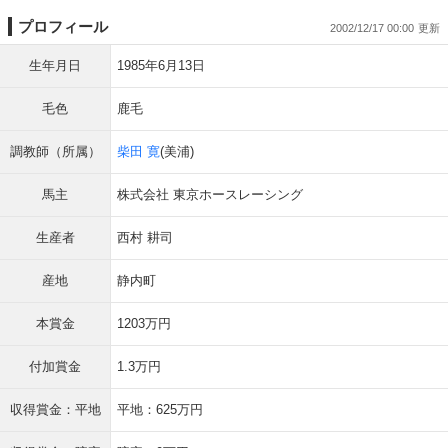
プロフィール
2002/12/17 00:00
生年月日
1985年6月13日
毛色
鹿毛
調教師（所属）
柴田 寛
(美浦)
馬主
株式会社 東京ホースレーシング
生産者
西村 耕司
産地
静内町
本賞金
1203万円
付加賞金
1.3万円
収得賞金：平地
平地：625万円