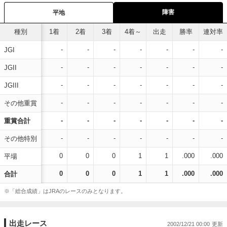
障害
平地
種別
1着
2着
3着
4着～
出走
勝率
連対率
-
-
-
-
-
-
-
JGI
-
-
-
-
-
-
-
JGII
-
-
-
-
-
-
-
JGIII
-
-
-
-
-
-
-
その他重賞
-
-
-
-
-
-
-
重賞合計
-
-
-
-
-
-
-
その他特別
0
0
0
1
1
.000
.000
平場
0
0
0
1
1
.000
.000
合計
※「総合成績」はJRAのレースのみとなります。
出走レース
2002/12/21 00:00