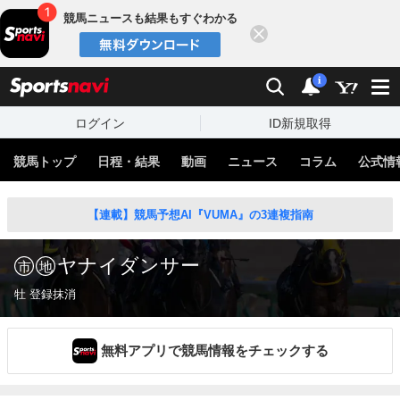
競馬ニュースも結果もすぐわかる
閉じる
スポーツナビ
検索
通知
i
ログイン
ID新規取得
競馬トップ
日程・結果
動画
ニュース
コラム
公式情
【連載】競馬予想AI『VUMA』の3連複指南
ヤナイダンサー
牡 登録抹消
無料アプリで競馬情報をチェックする