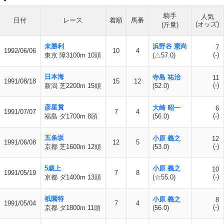
騎手
人気
日付
レース
着順
馬番
(オッズ)
(斤量)
未勝利
浜野谷 憲尚
7
1992/06/06
10
4
(-)
東京 障3100m 10頭
(△57.0)
日本海
寺島 祐治
11
1991/08/18
15
12
(-)
新潟 芝2200m 15頭
(52.0)
彦星賞
大崎 昭一
6
1991/07/07
7
4
(-)
福島 ダ1700m 8頭
(56.0)
五条坂
小原 義之
12
1991/06/08
12
5
(-)
京都 芝1600m 12頭
(53.0)
5歳上
小原 義之
10
1991/05/19
7
8
(-)
京都 ダ1400m 13頭
(☆55.0)
祇園特
小原 義之
8
1991/05/04
7
4
(-)
京都 ダ1800m 11頭
(56.0)