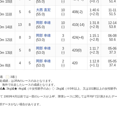
(-)
(+0.7)
51.4
0m 10頭
(55.0)
大西 直宏
10
1:40.6
11-11
5
6
408(-2)
(-)
(+2.0)
51.5
0m 11頭
(55.0)
岡部 幸雄
10
1:31.8
12-14
13
8
410(-14)
(-)
(+2.9)
53.8
0m 14頭
(55.0)
岡部 幸雄
3
1:15.1
06-08
8
3
424(+4)
(-)
(+2.8)
50.6
0m 12頭
(53.0)
岡部 幸雄
3
1:11.7
05-06
5
8
420(0)
(-)
(+2.3)
37.3
0m 13頭
(53.0)
岡部 幸雄
2
1:12.8
05-05
4
5
420
(-)
(+1.1)
37.4
0m 8頭
(53.0)
:2着
:3着 ]
走成績」はJRAのレースのみとなります。
方、海外で出走したレースの成績となります。
g減
:3kg減
:4kg減（※女性騎手のみ）
:2kg減（※5年以上、又は101勝以上の女性騎手
て 1993年4月以前では一部のレースが上4F、障害レースに関しては平均Fで計測されたデ
一部データがない場合があります。