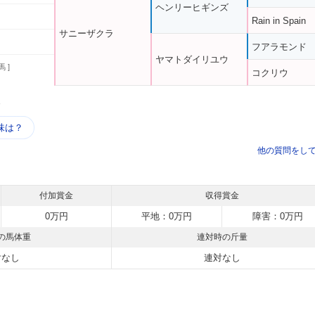
ヘンリーヒギンズ
Rain in Spain
サニーザクラ
フアラモンド
ヤマトダイリユウ
馬 ]
コクリウ
う
味は？
他の質問をし
付加賞金
収得賞金
0万円
平地：0万円
障害：0万円
の馬体重
連対時の斤量
対なし
連対なし