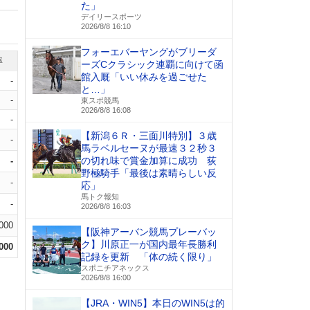
た」
デイリースポーツ
2026/8/8 16:10
フォーエバーヤングがブリーダ
率
ーズCクラシック連覇に向けて函
館入厩「いい休みを過ごせた
-
と…」
-
東スポ競馬
2026/8/8 16:08
-
【新潟６Ｒ・三面川特別】３歳
-
馬ラベルセーヌが最速３２秒３
の切れ味で賞金加算に成功 荻
-
野極騎手「最後は素晴らしい反
-
応」
馬トク報知
-
2026/8/8 16:03
.000
【阪神アーバン競馬プレーバッ
ク】川原正一が国内最年長勝利
.000
記録を更新 「体の続く限り」
スポニチアネックス
2026/8/8 16:00
【JRA・WIN5】本日のWIN5は的