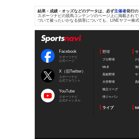
結果・成績・オッズなどのデータは、必ず
主催者
発行の
スポーツナビの競馬コンテンツのページ上に掲載されて
づいて被ったいかなる損害についても、LINEヤフー株
Facebook
野球
サ
スポーツナビ
プロ野球
J
公式ページ
MLB
海
X（旧Twitter）
高校野球
サ
スポーツナビ
公式アカウント
大学野球
高
独立リーグ
YouTube
スポーツナビ
侍ジャパン
公式チャンネル
ライブ
to