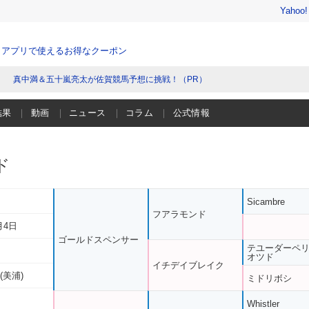
Yahoo
、アプリで使えるお得なクーポン
真中満＆五十嵐亮太が佐賀競馬予想に挑戦！（PR）
結果
動画
ニュース
コラム
公式情報
ド
Sicambre
フアラモンド
月4日
ゴールドスペンサー
テユーダーペ
オツド
イチデイブレイク
(美浦)
ミドリボシ
Whistler