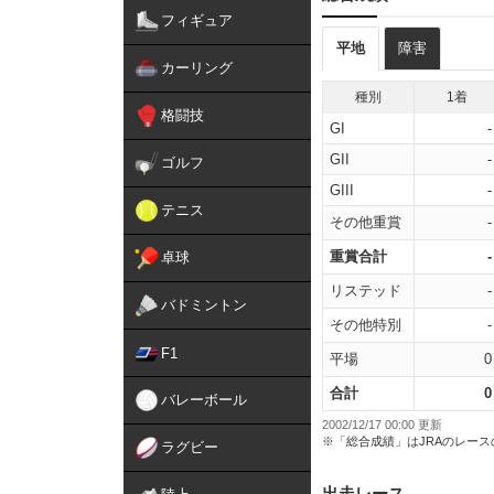
フィギュア
平地
障害
カーリング
種別
1着
格闘技
GI
-
GII
-
ゴルフ
GIII
-
テニス
その他重賞
-
重賞合計
-
卓球
リステッド
-
バドミントン
その他特別
-
F1
平場
0
合計
0
バレーボール
2002/12/17 00:00 更新
※「総合成績」はJRAのレー
ラグビー
出走レース