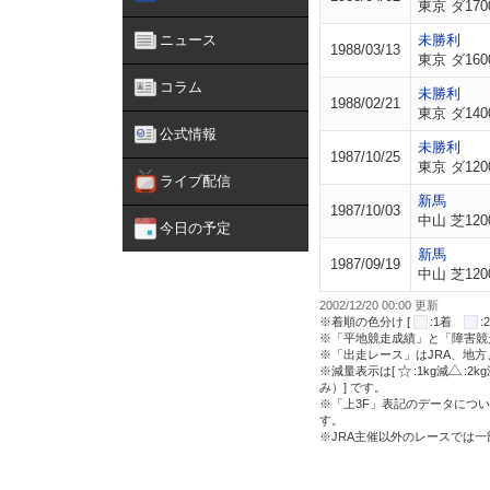
東京 ダ170
ニュース
未勝利
1988/03/13
東京 ダ160
コラム
未勝利
1988/02/21
東京 ダ140
公式情報
未勝利
1987/10/25
東京 ダ120
ライブ配信
新馬
1987/10/03
中山 芝120
今日の予定
新馬
1987/09/19
中山 芝120
2002/12/20 00:00 更新
※着順の色分け [
:1着
※「平地競走成績」と「障害競
※「出走レース」はJRA、地
※減量表示は[
:1kg減
:2k
み）] です。
※「上3F」表記のデータについ
す。
※JRA主催以外のレースでは