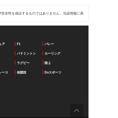
び安全性を保証するものではありません。当該情報に基
ュア
F1
バレー
バドミントン
カーリング
ラグビー
陸上
レース
他競技
Doスポーツ