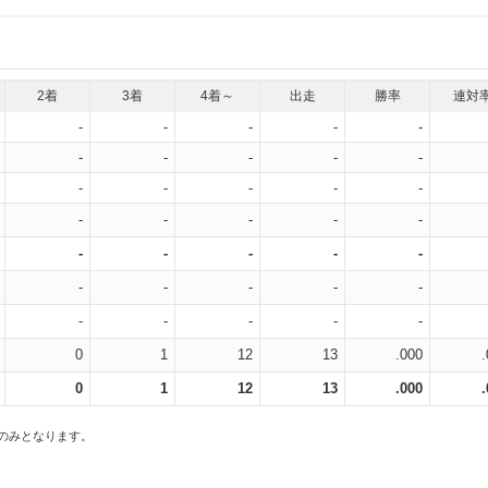
2着
3着
4着～
出走
勝率
連対
-
-
-
-
-
-
-
-
-
-
-
-
-
-
-
-
-
-
-
-
-
-
-
-
-
-
-
-
-
-
-
-
-
-
-
0
1
12
13
.000
0
1
12
13
.000
スのみとなります。