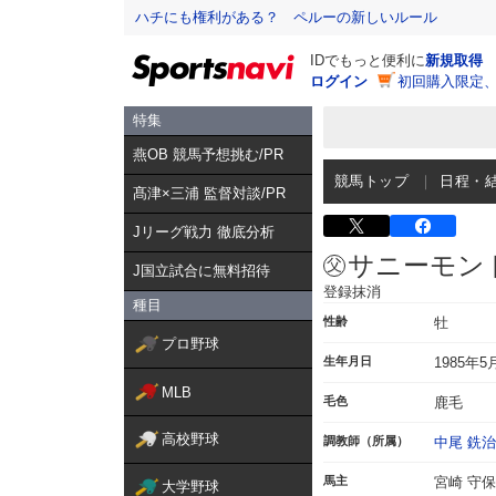
ハチにも権利がある？ ペルーの新しいルール
IDでもっと便利に
新規取得
ログイン
初回購入限定
特集
燕OB 競馬予想挑む/PR
競馬トップ
日程・
髙津×三浦 監督対談/PR
Jリーグ戦力 徹底分析
サニーモン
J国立試合に無料招待
登録抹消
種目
性齢
牡
プロ野球
生年月日
1985年5
MLB
毛色
鹿毛
高校野球
調教師（所属）
中尾 銑治
馬主
宮崎 守保
大学野球