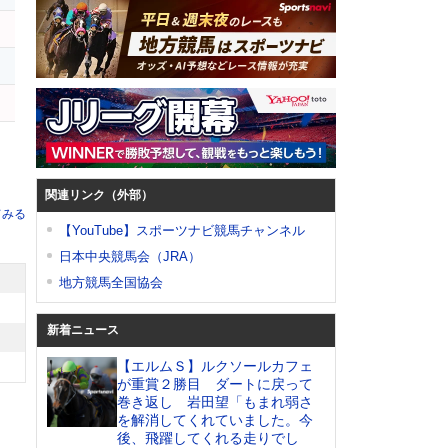
関連リンク（外部）
てみる
【YouTube】スポーツナビ競馬チャンネル
日本中央競馬会（JRA）
地方競馬全国協会
新着ニュース
【エルムＳ】ルクソールカフェ
が重賞２勝目 ダートに戻って
巻き返し 岩田望「もまれ弱さ
を解消してくれていました。今
後、飛躍してくれる走りでし