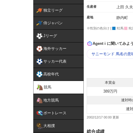
生産者
上田 久夫
独立リーグ
産地
静内町
侍ジャパン
※性別の色分け [
:牡馬
:牝
Jリーグ
Agent i に聞いてみよ
海外サッカー
サニーモンド 馬名の意
サッカー代表
高校年代
本賞金
競馬
389万円
地方競馬
連対時
連
ボートレース
2002/12/17 00:00
大相撲
総合成績