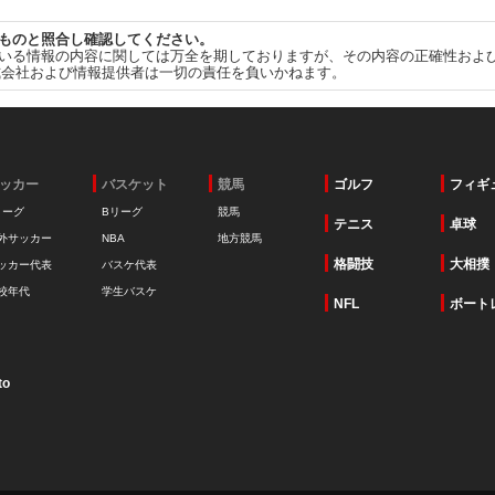
ものと照合し確認してください。
いる情報の内容に関しては万全を期しておりますが、その内容の正確性およ
式会社および情報提供者は一切の責任を負いかねます。
ッカー
バスケット
競馬
ゴルフ
フィギ
リーグ
Bリーグ
競馬
テニス
卓球
外サッカー
NBA
地方競馬
格闘技
大相撲
ッカー代表
バスケ代表
校年代
学生バスケ
NFL
ボート
to