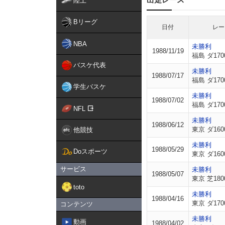
陸上
Bリーグ
日付
レー
NBA
未勝利
1988/11/19
福島 ダ170
バスケ代表
未勝利
1988/07/17
福島 ダ170
学生バスケ
未勝利
1988/07/02
福島 ダ170
NFL
未勝利
1988/06/12
東京 ダ160
他競技
未勝利
1988/05/29
Doスポーツ
東京 ダ160
サービス
未勝利
1988/05/07
東京 芝180
toto
未勝利
1988/04/16
東京 ダ170
コンテンツ
未勝利
動画
1988/04/02