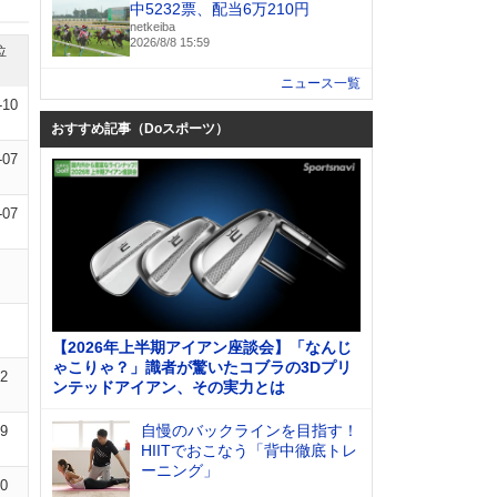
中5232票、配当6万210円
netkeiba
2026/8/8 15:59
位
ニュース一覧
-10
おすすめ記事（Doスポーツ）
-07
-07
【2026年上半期アイアン座談会】「なんじ
ゃこりゃ？」識者が驚いたコブラの3Dプリ
12
ンテッドアイアン、その実力とは
自慢のバックラインを目指す！
09
HIITでおこなう「背中徹底トレ
ーニング」
10