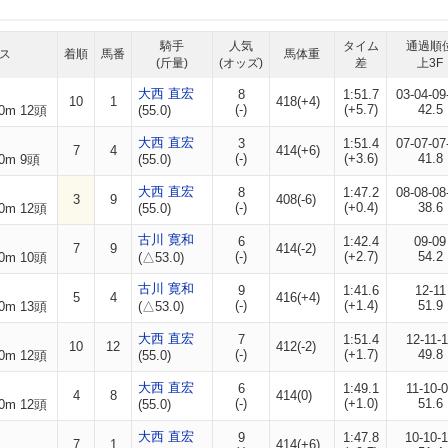
騎手
人気
タイム
通過順
ス
着順
馬番
馬体重
(斤量)
(オッズ)
差
上3F
大西 直宏
8
1:51.7
03-04-09
10
1
418(+4)
(-)
(+5.7)
42.5
0m 12頭
(55.0)
大西 直宏
3
1:51.4
07-07-07
7
4
414(+6)
(-)
(+3.6)
41.8
0m 9頭
(55.0)
大西 直宏
8
1:47.2
08-08-08
3
9
408(-6)
(-)
(+0.4)
38.6
0m 12頭
(55.0)
古川 寛和
6
1:42.4
09-09
7
9
414(-2)
(-)
(+2.7)
54.2
0m 10頭
(△53.0)
古川 寛和
9
1:41.6
12-11
5
4
416(+4)
(-)
(+1.4)
51.9
0m 13頭
(△53.0)
大西 直宏
7
1:51.4
12-11-
10
12
412(-2)
(-)
(+1.7)
49.8
0m 12頭
(55.0)
大西 直宏
6
1:49.1
11-10-
4
8
414(0)
(-)
(+1.0)
51.6
0m 12頭
(55.0)
大西 直宏
9
1:47.8
10-10-
7
1
414(+6)