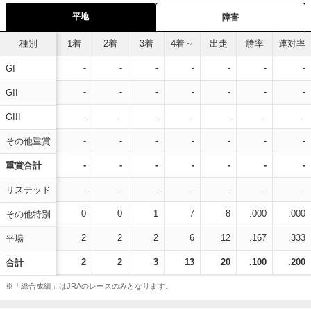
平地
障害
種別
1着
2着
3着
4着～
出走
勝率
連対率
-
-
-
-
-
-
-
GI
-
-
-
-
-
-
-
GII
-
-
-
-
-
-
-
GIII
-
-
-
-
-
-
-
その他重賞
-
-
-
-
-
-
-
重賞合計
-
-
-
-
-
-
-
リステッド
0
0
1
7
8
.000
.000
その他特別
2
2
2
6
12
.167
.333
平場
2
2
3
13
20
.100
.200
合計
※「総合成績」はJRAのレースのみとなります。