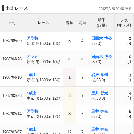
出走レース
2002/12/20 00:00
騎手
人気
日付
レース
着順
馬番
(オッズ)
(斤量)
アラ特
田面木 博公
3
1987/05/09
5
4
(-)
新潟 芝1600m 13頭
(55.0)
アラS
田面木 博公
6
1987/04/26
4
4
(-)
新潟 芝2000m 10頭
(50.0)
4歳上
岩戸 孝樹
3
1987/04/18
1
7
(-)
新潟 芝1600m 13頭
(△53.0)
4歳上
玉井 智光
4
1987/03/28
3
7
(-)
中京 ダ1700m 12頭
(△53.0)
アラ特
玉井 智光
5
1987/03/14
3
5
(-)
中京 ダ1700m 12頭
(55.0)
4歳上
玉井 智光
1
1987/03/07
12
7