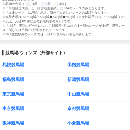
※着順の色分け [
:1着
:2着
:3着 ]
※「平地競走成績」と「障害競走成績」はJRAのレースのみとなります。
※「出走レース」はJRA、地方、海外で出走したレースの成績となります。
※減量表示は[
:1kg減
:2kg減
:3kg減
:4kg減（※女性騎手のみ）
:2kg減（※5
年以上、又は101勝以上の女性騎手のみ）] です。
※「上3F」表記のデータについて 1993年4月以前では一部のレースが上4F、障害レー
スに関しては平均Fで計測されたデータです。
※JRA主催以外のレースでは一部データがない場合があります。
競馬場/ウィンズ（外部サイト）
札幌競馬場
函館競馬場
福島競馬場
新潟競馬場
東京競馬場
中山競馬場
中京競馬場
京都競馬場
阪神競馬場
小倉競馬場