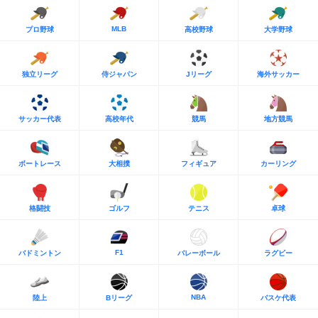
MLB
プロ野球
高校野球
大学野球
独立リーグ
侍ジャパン
Jリーグ
海外サッカー
サッカー代表
高校年代
競馬
地方競馬
ボートレース
大相撲
フィギュア
カーリング
格闘技
ゴルフ
テニス
卓球
F1
バドミントン
バレーボール
ラグビー
NBA
陸上
Bリーグ
バスケ代表