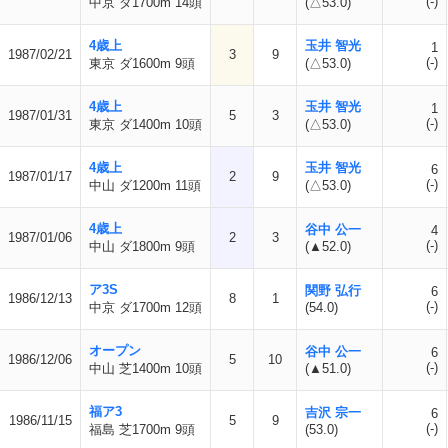
(-)
中京 ダ1700m 14頭
(△53.0)
4歳上
玉井 智光
1
1987/02/21
3
9
(-)
東京 ダ1600m 9頭
(△53.0)
4歳上
玉井 智光
1
1987/01/31
5
3
(-)
東京 ダ1400m 10頭
(△53.0)
4歳上
玉井 智光
6
1987/01/17
2
9
(-)
中山 ダ1200m 11頭
(△53.0)
4歳上
谷中 公一
4
1987/01/06
2
3
(-)
中山 ダ1800m 9頭
(▲52.0)
ア3S
関野 弘行
6
1986/12/13
8
1
(-)
中京 ダ1700m 12頭
(54.0)
オープン
谷中 公一
6
1986/12/06
5
10
(-)
中山 芝1400m 10頭
(▲51.0)
福ア3
吉沢 宗一
6
1986/11/15
5
9
(-)
福島 芝1700m 9頭
(53.0)