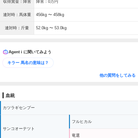
収得賞金：障害
障害：0万円
連対時：馬体重
456kg 〜 458kg
連対時：斤量
52.0kg 〜 53.0kg
Agent i に聞いてみよう
キラー 馬名の意味は？
他の質問をしてみる
血統
カツラギセンプー
フルヒカル
サンコオーテツト
竜選