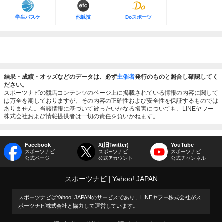
学生バスケ
他競技
Doスポーツ
結果・成績・オッズなどのデータは、必ず
主催者
発行のものと照合し確認してく
ださい。
スポーツナビの競馬コンテンツのページ上に掲載されている情報の内容に関して
は万全を期しておりますが、その内容の正確性および安全性を保証するものでは
ありません。当該情報に基づいて被ったいかなる損害についても、LINEヤフー
株式会社および情報提供者は一切の責任を負いかねます。
Facebook
X(旧Twitter)
YouTube
スポーツナビ
スポーツナビ
スポーツナビ
公式ページ
公式アカウント
公式チャンネル
スポーツナビ
Yahoo! JAPAN
スポーツナビはYahoo! JAPANのサービスであり、LINEヤフー株式会社がス
ポーツナビ株式会社と協力して運営しています。