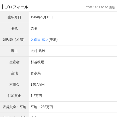
プロフィール
2002/12/17 00:00
生年月日
1984年5月12日
毛色
栗毛
調教師（所属）
久保田 彦之
(美浦)
馬主
大村 武雄
生産者
村越牧場
産地
青森県
本賞金
1407万円
付加賞金
1.2万円
収得賞金：平地
平地：265万円