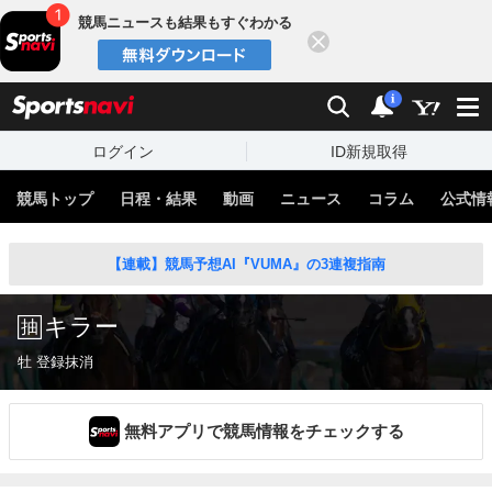
競馬ニュースも結果もすぐわかる
閉じる
スポーツナビ
検索
通知
i
ログイン
ID新規取得
競馬トップ
日程・結果
動画
ニュース
コラム
公式情
【連載】競馬予想AI『VUMA』の3連複指南
キラー
牡 登録抹消
無料アプリで競馬情報をチェックする