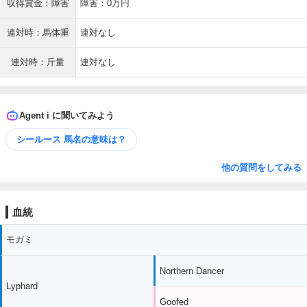
収得賞金：障害
障害：0万円
連対時：馬体重
連対なし
連対時：斤量
連対なし
Agent i に聞いてみよう
シールース 馬名の意味は？
他の質問をしてみる
血統
モガミ
Northern Dancer
Lyphard
Goofed