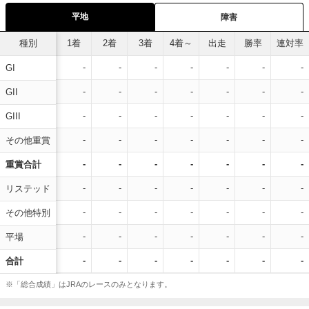
平地
障害
種別
1着
2着
3着
4着～
出走
勝率
連対率
-
-
-
-
-
-
-
GI
-
-
-
-
-
-
-
GII
-
-
-
-
-
-
-
GIII
-
-
-
-
-
-
-
その他重賞
-
-
-
-
-
-
-
重賞合計
-
-
-
-
-
-
-
リステッド
-
-
-
-
-
-
-
その他特別
-
-
-
-
-
-
-
平場
-
-
-
-
-
-
-
合計
※「総合成績」はJRAのレースのみとなります。