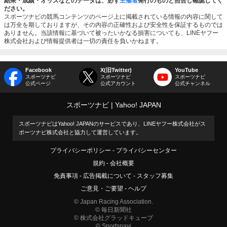
結果・成績・オッズなどのデータは、必ず
主催者
発行のものと照合し確認してく
ださい。
スポーツナビの競馬コンテンツのページ上に掲載されている情報の内容に関して
は万全を期しておりますが、その内容の正確性および安全性を保証するものでは
ありません。当該情報に基づいて被ったいかなる損害についても、LINEヤフー
株式会社および情報提供者は一切の責任を負いかねます。
Facebook
X(旧Twitter)
YouTube
スポーツナビ
スポーツナビ
スポーツナビ
公式ページ
公式アカウント
公式チャンネル
スポーツナビ
Yahoo! JAPAN
スポーツナビはYahoo! JAPANのサービスであり、LINEヤフー株式会社がス
ポーツナビ株式会社と協力して運営しています。
プライバシーポリシー
プライバシーセンター
規約
会社概要
免責事項
広告掲載について
スタッフ募集
ご意見・ご要望
ヘルプ
© Japan Racing Association.
© 毎日新聞社
© 株式会社グラッドキューブ
© Sportsnavi