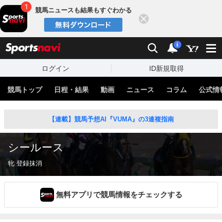
競馬ニュースも結果もすぐわかる
閉じる
スポーツナビ
検索
通知
i
ログイン
ID新規取得
競馬トップ
日程・結果
動画
ニュース
コラム
公式情
【連載】競馬予想AI『VUMA』の3連複指南
シールース
牝 登録抹消
無料アプリで競馬情報をチェックする