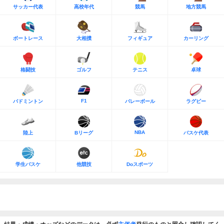
サッカー代表
高校年代
競馬
地方競馬
ボートレース
大相撲
フィギュア
カーリング
格闘技
ゴルフ
テニス
卓球
F1
バドミントン
バレーボール
ラグビー
NBA
陸上
Bリーグ
バスケ代表
学生バスケ
他競技
Doスポーツ