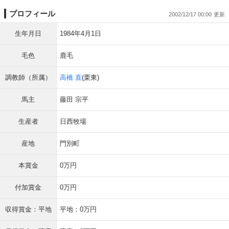
プロフィール
2002/12/17 00:00
生年月日
1984年4月1日
毛色
鹿毛
調教師（所属）
高橋 直
(栗東)
馬主
藤田 宗平
生産者
日西牧場
産地
門別町
本賞金
0万円
付加賞金
0万円
収得賞金：平地
平地：0万円