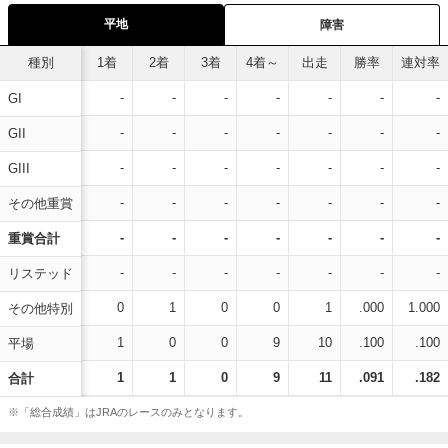
平地
障害
種別
1着
2着
3着
4着～
出走
勝率
連対率
-
-
-
-
-
-
-
GI
-
-
-
-
-
-
-
GII
-
-
-
-
-
-
-
GIII
-
-
-
-
-
-
-
その他重賞
-
-
-
-
-
-
-
重賞合計
-
-
-
-
-
-
-
リステッド
0
1
0
0
1
.000
1.000
その他特別
1
0
0
9
10
.100
.100
平場
1
1
0
9
11
.091
.182
合計
※「総合成績」はJRAのレースのみとなります。