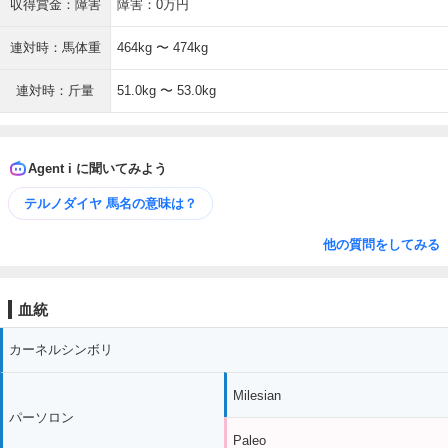
収得賞金：障害
障害：0万円
連対時：馬体重
464kg 〜 474kg
連対時：斤量
51.0kg 〜 53.0kg
Agent i に聞いてみよう
テルノダイヤ 馬名の意味は？
他の質問をしてみる
血統
カーネルシンボリ
Milesian
パーソロン
Paleo