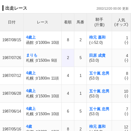
出走レース
2002/12/20 00:00
騎手
人気
日付
レース
着順
馬番
(オッズ)
(斤量)
4歳上
柿元 嘉和
1
1987/08/15
8
2
(-)
函館 ダ1000m 10頭
(☆52.0)
まりも
田原 成貴
4
1987/07/26
2
5
(-)
札幌 ダ1500m 9頭
(53.0)
4歳上
五十嵐 忠男
8
1987/07/12
4
1
(-)
札幌 ダ1800m 11頭
(53.0)
4歳上
五十嵐 忠男
10
1987/06/28
4
1
(-)
札幌 ダ1500m 10頭
(53.0)
4歳上
五十嵐 忠男
7
1987/06/14
6
5
(-)
札幌 ダ1500m 10頭
(53.0)
4歳
柿元 嘉和
12
1987/05/16
8
2