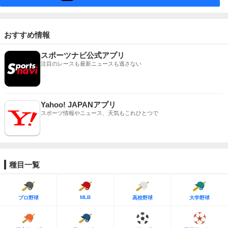
おすすめ情報
スポーツナビ公式アプリ
注目のレースも最新ニュースも逃さない
Yahoo! JAPANアプリ
スポーツ情報やニュース、天気もこれひとつで
種目一覧
MLB
プロ野球
高校野球
大学野球