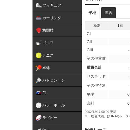
フィギュア
平地
障害
カーリング
種別
1着
格闘技
GI
-
GII
-
ゴルフ
GIII
-
テニス
その他重賞
-
重賞合計
-
卓球
リステッド
-
バドミントン
その他特別
-
F1
平場
0
合計
0
バレーボール
2002/12/17 00:00 更新
※「総合成績」はJRAのレー
ラグビー
出走レース