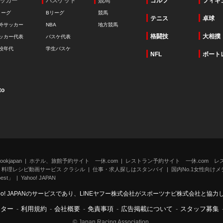
ッカー
バスケット
競馬
ゴルフ
フィギ
リーグ
Bリーグ
競馬
テニス
卓球
外サッカー
NBA
地方競馬
格闘技
大相撲
ッカー代表
バスケ代表
校年代
学生バスケ
NFL
ボート
to
kjapan
ホテル、旅館予約サイト 一休.com
レストラン予約サイト 一休.com レ
料理レシピ動画サービス クラシル
仕事・求人探しはスタンバイ
国内No.1女性向けメデ
st」
Yahoo! JAPAN
oo! JAPANのサービスであり、LINEヤフー株式会社がスポーツナビ株式会社と協
ンター
-
利用規約
-
会社概要
-
免責事項
-
広告掲載について
-
スタッフ募集
© Japan Racing Association.