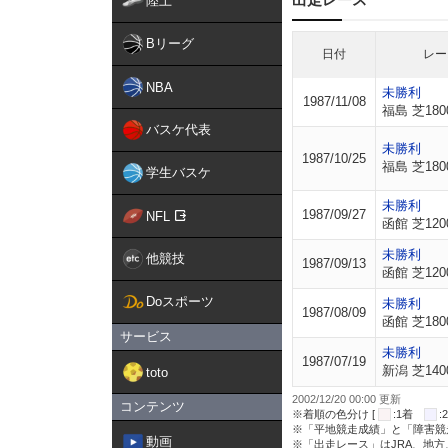
陸上
Bリーグ
日付
レー
NBA
未勝利
1987/11/08
福島 芝180
バスケ代表
未勝利
1987/10/25
福島 芝180
学生バスケ
未勝利
1987/09/27
NFL
函館 芝120
未勝利
他競技
1987/09/13
函館 芝120
Doスポーツ
未勝利
1987/08/09
函館 芝180
サービス
未勝利
1987/07/19
新潟 芝140
toto
2002/12/20 00:00 更新
コンテンツ
※着順の色分け [
:1着
※「平地競走成績」と「障害競
動画
※「出走レース」はJRA、地