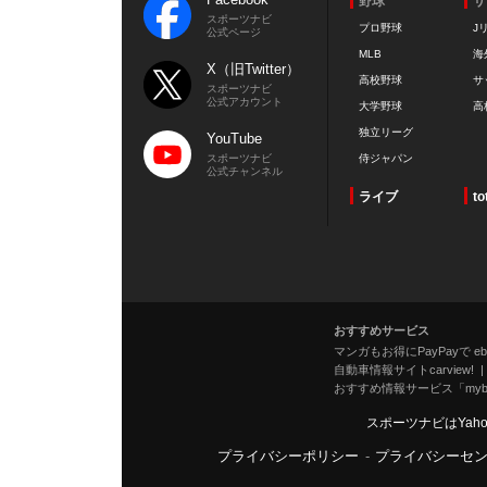
野球
サ
スポーツナビ
プロ野球
J
公式ページ
MLB
海
X（旧Twitter）
高校野球
サ
スポーツナビ
公式アカウント
大学野球
高
独立リーグ
YouTube
スポーツナビ
侍ジャパン
公式チャンネル
ライブ
to
おすすめサービス
マンガもお得にPayPayで eboo
自動車情報サイトcarview!
おすすめ情報サービス「mybe
スポーツナビはYah
プライバシーポリシー
-
プライバシーセ