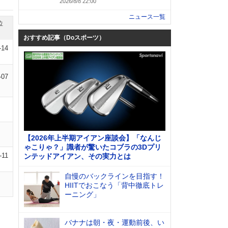
2026/8/8 22:00
ニュース一覧
位
おすすめ記事（Doスポーツ）
-14
-07
【2026年上半期アイアン座談会】「なんじ
ゃこりゃ？」識者が驚いたコブラの3Dプリ
-11
ンテッドアイアン、その実力とは
自慢のバックラインを目指す！
HIITでおこなう「背中徹底トレ
ーニング」
バナナは朝・夜・運動前後、い