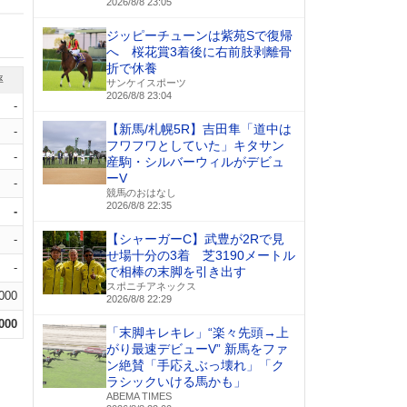
2026/8/8 23:05
ジッピーチューンは紫苑Sで復帰
へ 桜花賞3着後に右前肢剥離骨
折で休養
率
サンケイスポーツ
2026/8/8 23:04
-
【新馬/札幌5R】吉田隼「道中は
-
フワフワとしていた」キタサン
-
産駒・シルバーウィルがデビュ
ーV
-
競馬のおはなし
2026/8/8 22:35
-
【シャーガーC】武豊が2Rで見
-
せ場十分の3着 芝3190メートル
-
で相棒の末脚を引き出す
スポニチアネックス
.000
2026/8/8 22:29
.000
「末脚キレキレ」“楽々先頭→上
がり最速デビューV” 新馬をファ
ン絶賛「手応えぶっ壊れ」「ク
ラシックいける馬かも」
ABEMA TIMES