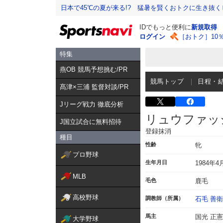
日本で45℃の夏が来る!? 猛暑を賢くおトクに生き抜く
IDでもっと便利に
新規取得
ログイン
［おトク］10
特集
燕OB 競馬予想挑む/PR
競馬トップ
日程・
髙津×三浦 監督対談/PR
Jリーグ戦力 徹底分析
リュウファッ
J国立試合に無料招待
登録抹消
種目
性齢
牝
プロ野球
生年月日
1984年4
MLB
毛色
鹿毛
高校野球
調教師（所属）
石毛 善衛
馬主
国光 正憲
大学野球