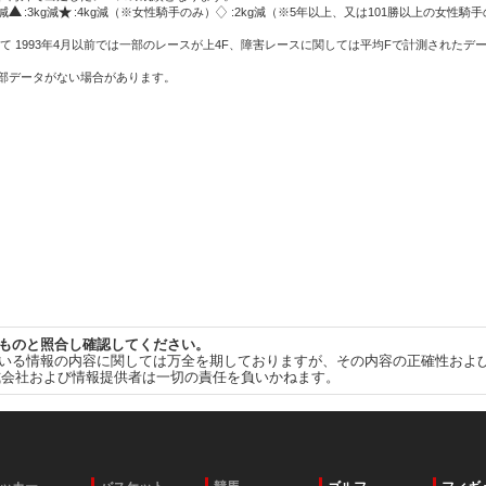
g減
:3kg減
:4kg減（※女性騎手のみ）
:2kg減（※5年以上、又は101勝以上の女性騎手
て 1993年4月以前では一部のレースが上4F、障害レースに関しては平均Fで計測されたデ
一部データがない場合があります。
ものと照合し確認してください。
いる情報の内容に関しては万全を期しておりますが、その内容の正確性およ
式会社および情報提供者は一切の責任を負いかねます。