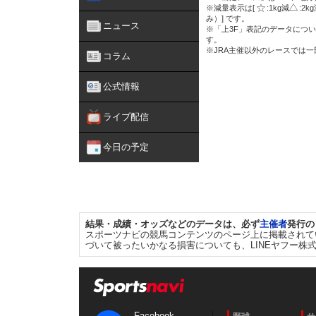
※減量表示は[
:1kg減
:2k
み）] です。
ニュース
※「上3F」表記のデータについ
す。
※JRA主催以外のレースでは
コラム
公式情報
ライブ配信
今日の予定
結果・成績・オッズなどのデータは、必ず
主催者
発行の
スポーツナビの競馬コンテンツのページ上に掲載されて
づいて被ったいかなる損害についても、LINEヤフー株
Facebook