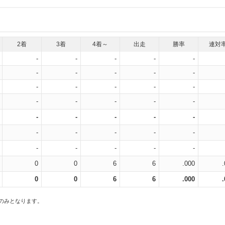
2着
3着
4着～
出走
勝率
連対
-
-
-
-
-
-
-
-
-
-
-
-
-
-
-
-
-
-
-
-
-
-
-
-
-
-
-
-
-
-
-
-
-
-
-
0
0
6
6
.000
0
0
6
6
.000
スのみとなります。