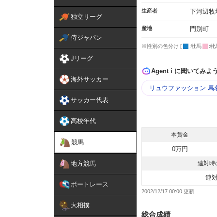
生産者
下河辺牧
独立リーグ
産地
門別町
侍ジャパン
※性別の色分け [
:牡馬
:牝
Jリーグ
Agent i に聞いてみよ
海外サッカー
リュウファッション 馬
サッカー代表
高校年代
本賞金
競馬
0万円
地方競馬
連対時
連
ボートレース
2002/12/17 00:00
大相撲
総合成績