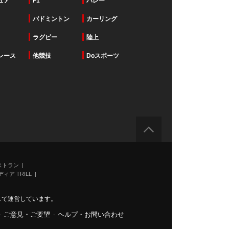
ュア
F1
バレー
バドミントン
カーリング
ラグビー
陸上
レース
他競技
Doスポーツ
ストラン
ィア TRILL
力して運営しています。
-
ご意見・ご要望
-
ヘルプ・お問い合わせ