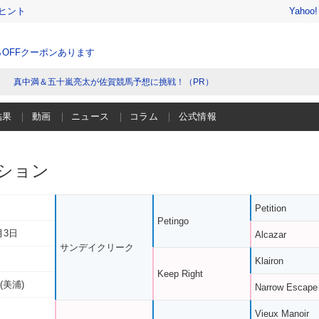
ヒント
Yahoo
％OFFクーポンあります
真中満＆五十嵐亮太が佐賀競馬予想に挑戦！（PR）
結果
動画
ニュース
コラム
公式情報
ション
Petition
Petingo
月3日
Alcazar
サンデイクリーク
Klairon
Keep Right
(美浦)
Narrow Escape
Vieux Manoir