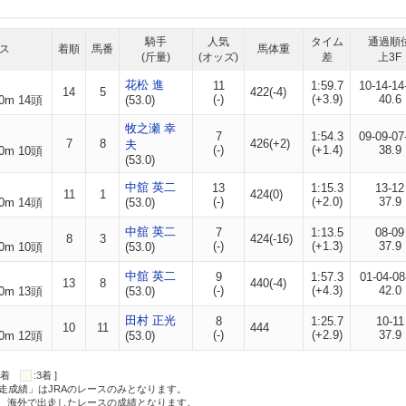
騎手
人気
タイム
通過順
ス
着順
馬番
馬体重
(斤量)
(オッズ)
差
上3F
花松 進
11
1:59.7
10-14-14
14
5
422(-4)
(-)
(+3.9)
40.6
0m 14頭
(53.0)
牧之瀬 幸
7
1:54.3
09-09-07
7
8
426(+2)
夫
(-)
(+1.4)
38.9
0m 10頭
(53.0)
中舘 英二
13
1:15.3
13-12
11
1
424(0)
(-)
(+2.0)
37.9
0m 14頭
(53.0)
中舘 英二
7
1:13.5
08-09
8
3
424(-16)
(-)
(+1.3)
37.9
0m 10頭
(53.0)
中舘 英二
9
1:57.3
01-04-08
13
8
440(-4)
(-)
(+4.3)
42.0
0m 13頭
(53.0)
田村 正光
8
1:25.7
10-11
10
11
444
(-)
(+2.9)
37.9
0m 12頭
(53.0)
:2着
:3着 ]
走成績」はJRAのレースのみとなります。
方、海外で出走したレースの成績となります。