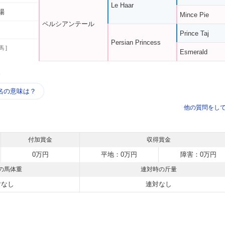
Le Haar
場
Mince Pie
ペルシアンテール
Prince Taj
Persian Princess
馬 ]
Esmerald
う
名の意味は？
他の質問をし
付加賞金
収得賞金
0万円
平地：0万円
障害：0万円
の馬体重
連対時の斤量
対なし
連対なし