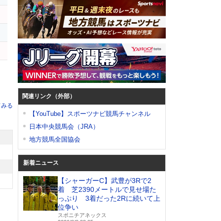
関連リンク（外部）
てみる
【YouTube】スポーツナビ競馬チャンネル
日本中央競馬会（JRA）
地方競馬全国協会
新着ニュース
【シャーガーC】武豊が3Rで2
着 芝2390メートルで見せ場た
っぷり 3着だった2Rに続いて上
位争い
スポニチアネックス