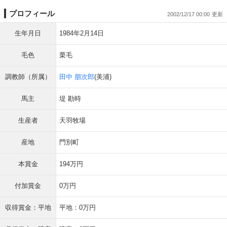
プロフィール
2002/12/17 00:00
生年月日
1984年2月14日
毛色
栗毛
調教師（所属）
田中 朋次郎
(美浦)
馬主
堤 勘時
生産者
天羽牧場
産地
門別町
本賞金
194万円
付加賞金
0万円
収得賞金：平地
平地：0万円