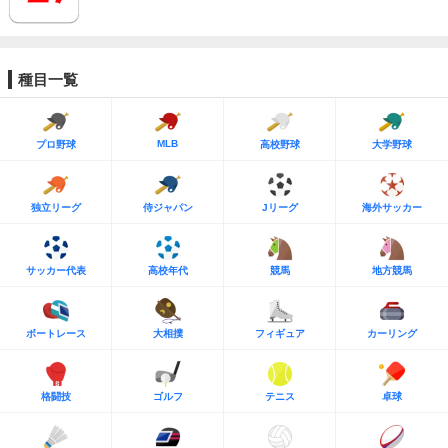
種目一覧
MLB
プロ野球
高校野球
大学野球
独立リーグ
侍ジャパン
Jリーグ
海外サッカー
サッカー代表
高校年代
競馬
地方競馬
ボートレース
大相撲
フィギュア
カーリング
格闘技
ゴルフ
テニス
卓球