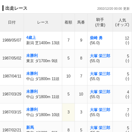
出走レース
2002/12/20 00:00
騎手
人気
日付
レース
着順
馬番
(オッズ)
(斤量)
4歳上
柴崎 勇
12
1988/05/07
7
9
(-)
新潟 芝1400m 13頭
(56.0)
未勝利
大塚 栄三郎
5
1987/05/02
5
8
(-)
東京 ダ1700m 9頭
(55.0)
未勝利
大塚 栄三郎
5
1987/04/11
10
7
(-)
中山 ダ1800m 11頭
(55.0)
未勝利
大塚 栄三郎
4
1987/03/29
5
10
(-)
中山 ダ1800m 11頭
(55.0)
未勝利
大塚 栄三郎
7
1987/03/15
3
3
(-)
中山 ダ1800m 10頭
(55.0)
新馬
大塚 栄三郎
5
1987/02/21
8
5