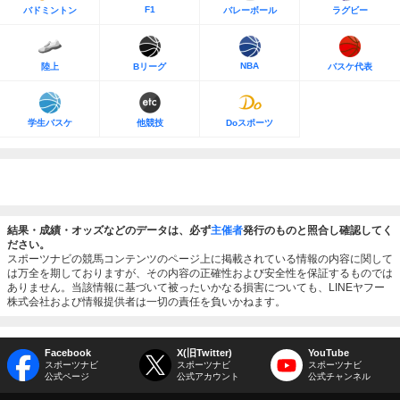
F1
バドミントン
バレーボール
ラグビー
NBA
陸上
Bリーグ
バスケ代表
学生バスケ
他競技
Doスポーツ
結果・成績・オッズなどのデータは、必ず
主催者
発行のものと照合し確認してく
ださい。
スポーツナビの競馬コンテンツのページ上に掲載されている情報の内容に関して
は万全を期しておりますが、その内容の正確性および安全性を保証するものでは
ありません。当該情報に基づいて被ったいかなる損害についても、LINEヤフー
株式会社および情報提供者は一切の責任を負いかねます。
Facebook
X(旧Twitter)
YouTube
スポーツナビ
スポーツナビ
スポーツナビ
公式ページ
公式アカウント
公式チャンネル