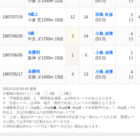
(-)
小倉 ダ1000m 11頭
(53.0)
4歳上
田島 良保
3
1987/07/19
12
14
(-)
小倉 芝1200m 15頭
(53.0)
4歳
小島 貞博
4
1987/06/28
3
14
(-)
中京 ダ1700m 15頭
(53.0)
未勝利
小島 貞博
1
1987/06/06
1
6
(-)
阪神 ダ1200m 15頭
(53.0)
未勝利
小島 貞博
4
1987/05/17
4
13
(-)
京都 ダ1400m 13頭
(53.0)
2002/12/20 00:00 更新
※着順の色分け [
:1着
:2着
:3着 ]
※「平地競走成績」と「障害競走成績」はJRAのレースのみとなります。
※「出走レース」はJRA、地方、海外で出走したレースの成績となります。
※減量表示は[
:1kg減
:2kg減
:3kg減
:4kg減（※女性騎手のみ）
:2kg減（※5
年以上、又は101勝以上の女性騎手のみ）] です。
※「上3F」表記のデータについて 1993年4月以前では一部のレースが上4F、障害レー
スに関しては平均Fで計測されたデータです。
※JRA主催以外のレースでは一部データがない場合があります。