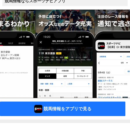
競馬情報ならスポーツナビアプリ
競馬情報をアプリで見る