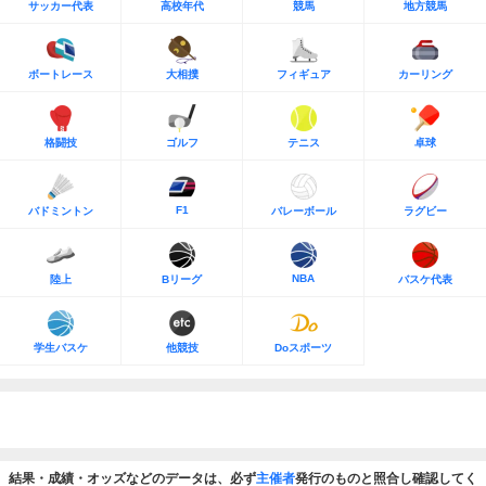
サッカー代表
高校年代
競馬
地方競馬
ボートレース
大相撲
フィギュア
カーリング
格闘技
ゴルフ
テニス
卓球
F1
バドミントン
バレーボール
ラグビー
NBA
陸上
Bリーグ
バスケ代表
学生バスケ
他競技
Doスポーツ
結果・成績・オッズなどのデータは、必ず
主催者
発行のものと照合し確認してく