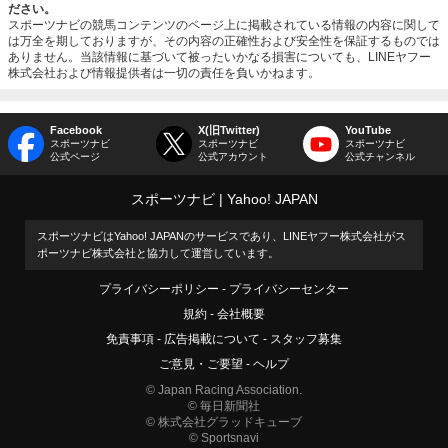
ださい。
スポーツナビの競馬コンテンツのページ上に掲載されている情報の内容に関して
は万全を期しておりますが、その内容の正確性および安全性を保証するものでは
ありません。当該情報に基づいて被ったいかなる損害についても、LINEヤフー
株式会社および情報提供者は一切の責任を負いかねます。
Facebook
X(旧Twitter)
YouTube
スポーツナビ
スポーツナビ
スポーツナビ
公式ページ
公式アカウント
公式チャンネル
スポーツナビ
Yahoo! JAPAN
スポーツナビはYahoo! JAPANのサービスであり、LINEヤフー株式会社がス
ポーツナビ株式会社と協力して運営しています。
プライバシーポリシー
プライバシーセンター
規約
会社概要
免責事項
広告掲載について
スタッフ募集
ご意見・ご要望
ヘルプ
© Japan Racing Association.
© 毎日新聞社
© 株式会社グラッドキューブ
© Sportsnavi