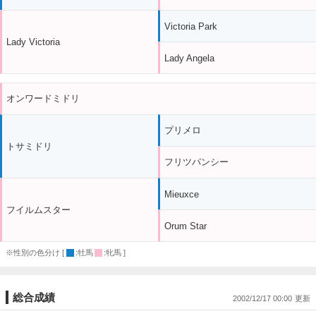
Victoria Park
Lady Victoria
Lady Angela
オンワードミドリ
プリメロ
トサミドリ
フリツパンシー
Mieuxce
フイルムスター
Orum Star
※性別の色分け [
:牡馬
:牝馬 ]
総合成績
2002/12/17 00:00