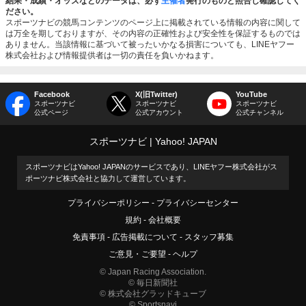
結果・成績・オッズなどのデータは、必ず
主催者
発行のものと照合し確認してく
ださい。
スポーツナビの競馬コンテンツのページ上に掲載されている情報の内容に関して
は万全を期しておりますが、その内容の正確性および安全性を保証するものでは
ありません。当該情報に基づいて被ったいかなる損害についても、LINEヤフー
株式会社および情報提供者は一切の責任を負いかねます。
Facebook
X(旧Twitter)
YouTube
スポーツナビ
スポーツナビ
スポーツナビ
公式ページ
公式アカウント
公式チャンネル
スポーツナビ
Yahoo! JAPAN
スポーツナビはYahoo! JAPANのサービスであり、LINEヤフー株式会社がス
ポーツナビ株式会社と協力して運営しています。
プライバシーポリシー
プライバシーセンター
規約
会社概要
免責事項
広告掲載について
スタッフ募集
ご意見・ご要望
ヘルプ
© Japan Racing Association.
© 毎日新聞社
© 株式会社グラッドキューブ
© Sportsnavi