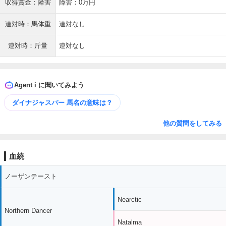
収得賞金：障害
障害：0万円
連対時：馬体重
連対なし
連対時：斤量
連対なし
Agent i に聞いてみよう
ダイナジャスパー 馬名の意味は？
他の質問をしてみる
血統
ノーザンテースト
Nearctic
Northern Dancer
Natalma