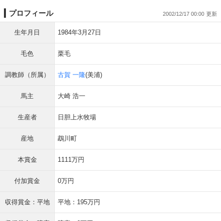
プロフィール
2002/12/17 00:00
生年月日
1984年3月27日
毛色
栗毛
調教師（所属）
古賀 一隆
(美浦)
馬主
大崎 浩一
生産者
日胆上水牧場
産地
鵡川町
本賞金
1111万円
付加賞金
0万円
収得賞金：平地
平地：195万円