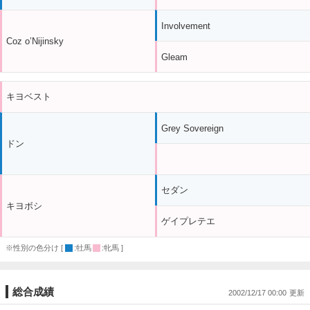
Involvement
Coz o’Nijinsky
Gleam
キヨベスト
Grey Sovereign
ドン
セダン
キヨボシ
ゲイプレテエ
※性別の色分け [
:牡馬
:牝馬 ]
総合成績
2002/12/17 00:00