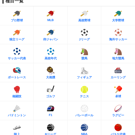
種目一覧
MLB
プロ野球
高校野球
大学野球
独立リーグ
侍ジャパン
Jリーグ
海外サッカー
サッカー代表
高校年代
競馬
地方競馬
ボートレース
大相撲
フィギュア
カーリング
格闘技
ゴルフ
テニス
卓球
F1
バドミントン
バレーボール
ラグビー
NBA
陸上
Bリーグ
バスケ代表