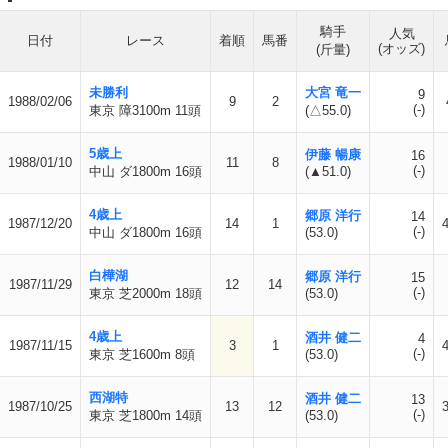
騎手
人気
日付
レース
着順
馬番
(オッズ)
(斤量)
未勝利
大宮 竜一
9
1988/02/06
9
2
(-)
東京 障3100m 11頭
(△55.0)
5歳上
伊藤 暢康
16
1988/01/10
11
8
(-)
中山 ダ1800m 16頭
(▲51.0)
4歳上
郷原 洋行
14
1987/12/20
14
1
(-)
中山 ダ1800m 16頭
(53.0)
白樺湖
郷原 洋行
15
1987/11/29
12
14
(-)
東京 芝2000m 18頭
(53.0)
4歳上
酒井 健二
4
1987/11/15
3
1
(-)
東京 芝1600m 8頭
(53.0)
西湖特
酒井 健二
13
1987/10/25
13
12
(-)
東京 芝1800m 14頭
(53.0)