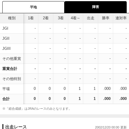
障害
平地
種別
1着
2着
3着
4着～
出走
勝率
連対率
-
-
-
-
-
-
-
JGI
-
-
-
-
-
-
-
JGII
-
-
-
-
-
-
-
JGIII
-
-
-
-
-
-
-
その他重賞
-
-
-
-
-
-
-
重賞合計
-
-
-
-
-
-
-
その他特別
0
0
0
1
1
.000
.000
平場
0
0
0
1
1
.000
.000
合計
※「総合成績」はJRAのレースのみとなります。
出走レース
2002/12/20 00:00