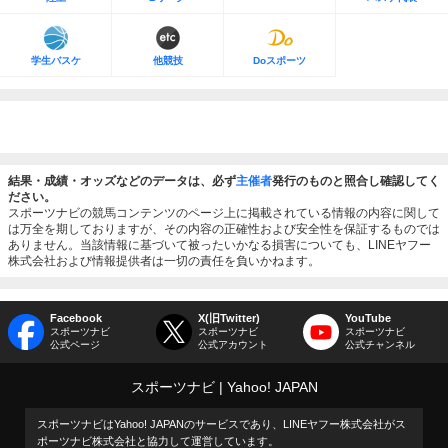
学生バスケ
他競技
Doスポーツ
結果・成績・オッズなどのデータは、必ず
主催者
発行のものと照合し確認してく
ださい。
スポーツナビの競馬コンテンツのページ上に掲載されている情報の内容に関して
は万全を期しておりますが、その内容の正確性および安全性を保証するものでは
ありません。当該情報に基づいて被ったいかなる損害についても、LINEヤフー
株式会社および情報提供者は一切の責任を負いかねます。
Facebook
X(旧Twitter)
YouTube
スポーツナビ
スポーツナビ
スポーツナビ
公式ページ
公式アカウント
公式チャンネル
スポーツナビ
Yahoo! JAPAN
スポーツナビはYahoo! JAPANのサービスであり、LINEヤフー株式会社がス
ポーツナビ株式会社と協力して運営しています。