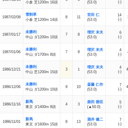
(-)
小倉 芝1200m 16頭
(53.0)
雪割草
宮田 仁
14
1987/02/08
8
11
(-)
小倉 芝1200m 14頭
(53.0)
未勝利
増沢 末夫
6
1987/01/17
7
8
(-)
中山 ダ1200m 10頭
(53.0)
未勝利
増沢 末夫
4
1987/01/06
7
8
(-)
中山 ダ1700m 8頭
(53.0)
未勝利
増沢 末夫
4
1986/12/21
3
1
(-)
中山 芝1200m 15頭
(53.0)
未勝利
斎藤 仁作
7
1986/12/06
9
10
(-)
中山 ダ1200m 10頭
(53.0)
新馬
柴田 善臣
5
1986/11/16
4
3
(-)
東京 ダ1400m 8頭
(▲50.0)
新馬
酒井 健二
7
1986/11/01
8
13
(-)
東京 ダ1600m 15頭
(53.0)