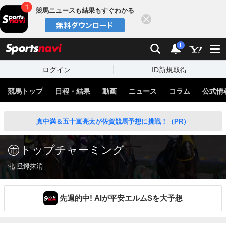
競馬ニュースも結果もすぐわかる
閉じる
スポーツナビ
検索
通知
i
ログイン
ID新規取得
競馬トップ
日程・結果
動画
ニュース
コラム
公式情
真中満＆五十嵐亮太が佐賀競馬予想に挑戦！（PR）
トップチャーミング
牝 登録抹消
先週的中! AIが平安エルムSを大予想