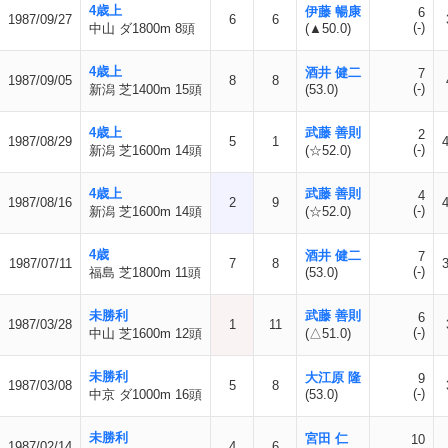
4歳上
伊藤 暢康
6
1987/09/27
6
6
(-)
中山 ダ1800m 8頭
(▲50.0)
4歳上
酒井 健二
7
1987/09/05
8
8
(-)
新潟 芝1400m 15頭
(53.0)
4歳上
武藤 善則
2
1987/08/29
5
1
(-)
新潟 芝1600m 14頭
(☆52.0)
4歳上
武藤 善則
4
1987/08/16
2
9
(-)
新潟 芝1600m 14頭
(☆52.0)
4歳
酒井 健二
7
1987/07/11
7
8
(-)
福島 芝1800m 11頭
(53.0)
未勝利
武藤 善則
6
1987/03/28
1
11
(-)
中山 芝1600m 12頭
(△51.0)
未勝利
大江原 隆
9
1987/03/08
5
8
(-)
中京 ダ1000m 16頭
(53.0)
未勝利
宮田 仁
10
1987/02/14
4
6