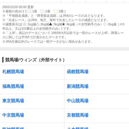
2002/12/20 00:00 更新
※着順の色分け [
:1着
:2着
:3着 ]
※「平地競走成績」と「障害競走成績」はJRAのレースのみとなります。
※「出走レース」はJRA、地方、海外で出走したレースの成績となります。
※減量表示は[
:1kg減
:2kg減
:3kg減
:4kg減（※女性騎手のみ）
:2kg減（※5
年以上、又は101勝以上の女性騎手のみ）] です。
※「上3F」表記のデータについて 1993年4月以前では一部のレースが上4F、障害レー
スに関しては平均Fで計測されたデータです。
※JRA主催以外のレースでは一部データがない場合があります。
競馬場/ウィンズ（外部サイト）
札幌競馬場
函館競馬場
福島競馬場
新潟競馬場
東京競馬場
中山競馬場
中京競馬場
京都競馬場